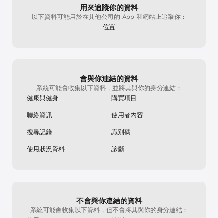
用來追蹤你的資料
◎ 精心設計的鎖屏與桌面小元件

以下資料可能用於在其他公司的 App 和網站上追蹤你：
完美適配 iOS 17 最新，支援 StandBy、靈動島與實時活動功能，還
有各類精心設計的鎖屏和桌面小元件，為你的桌面增添平靜體驗。

位置
◎ 每日精選的靈感格言

儘管日常忙碌庸常，但詩歌、悠閒與愛，才是我們生活的意義。每日
更新的金句格言，搭配精心選擇的主題圖片，迎接每一個充滿力量和
靈感的清晨。

會與你連結的資料
◎ 更多功能與體驗

系統可能會收集以下資料，並將其與你的身分連結：
- 放鬆身心的呼吸法，支援平衡呼吸與 4-7-8 兩種呼吸模式

健康與健身
購買項目
- 視覺化的資料日記，記錄你在潮汐的點滴時光

- 精美設計的分享卡片，留下彼時彼刻的平靜體驗

聯絡資訊
使用者內容
- 獨創音樂融合播放功能，一邊聽歌一邊聆聽大自然

搜尋記錄
識別碼
◎ 潮汐適合以下人群

- 睡眠不好、深受失眠困擾的都市人群

使用狀況資料
診斷
- 常常分心、無法專心致志的拖延症患者

- 身處嘈雜環境、經常被打斷的創意人

- 長期焦慮、精力疲憊的高壓人群

- 追求平和身心的冥想練習者

◎ 使用者聲音

不會與你連結的資料
- 潮汐是我手機裡唯一讓我溫暖平和的存在。—— 陳鯨魚

- 最被需要的 App，白天專注放鬆、夜晚助眠冥想，現代人的一劑良
系統可能會收集以下資料，但不會將其與你的身分連結：
藥。—— Shannon
