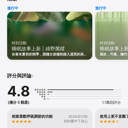
主義產品美學呈現，從而幫助你「睡得更好、焦慮更少」，迴歸一種
進行中
進行中
身心平衡、自然鬆弛的生活狀態。

◎ 專業團隊研發的正念冥想

- 深度系列課程：正念冥想·入門、CBT正念減壓、7 天焦慮緩解、晨
間活力喚醒、7 天斷舍離、自律、提升效率、晨間運動、應對壓力、
有效溝通、提升幸福感、一杯冥想...

- 場景化主題：專注、孤獨、午休、減壓、沮喪、晚安、通勤、一週
特別活動
特別活動
晨間、緩解疲勞、醒後解乏、小憩、身體療愈、三步呼吸空間...

睡眠故事上新 | 綠野菌蹤
睡眠故事上新 
- 助眠冥想專題：YogaNidra 系列、深度睡眠療愈、5 天睡眠習慣養
成、美好夢境、深度睡眠、睡眠盒子、快速入眠...

在春末夏初的雨季，跟隨女孩楊秋踏入滇西的高山
風吹，竹搖，撫竹
- 更多正念練習：情緒自愈冥想指南、學生正念減壓指南、提升幸福
密林，開啓充滿未知的尋菇之旅。
簌，都化作撫平思
感、健康飲食、呼吸療愈、親密關係、身心清理...

◎ 海量高畫質的自然白噪音

評分與評論
- 精選全球自然之聲：海洋、春雨、雷雨、篝火、蒲公英、森林、櫻
花、流水、遠山、林風、夜海、長路...

4.8
- 聲音藝術家匠心創作：軸韻、七絃、手談、磨硯、她的城市、冥
想、柔軟之境、幻境、曠野、光年、浮空、迷泉...

- 好玩好聽的混音空間：風信、圍爐夜話、須臾之間、新芽知春、暮
蟬、海邊假日、落葉秋意... 即可前往，創作你自己的專屬聲音；

(滿分 5 顆星)
1.1萬則評分
- 杜比全景聲沉浸呈現：銀河漫遊系列、三頓半風味星球系列... 更多
空間音訊內容上新中。

相當喜歡呼吸調節的功能
使用上更不直觀
2024/01/30
◎ 為睡意而生的睡眠故事

但向塵中了自心
- 旅行目的地：Z323次列車、江城夜櫻、皖南古居、泛舟湖上、夜宿