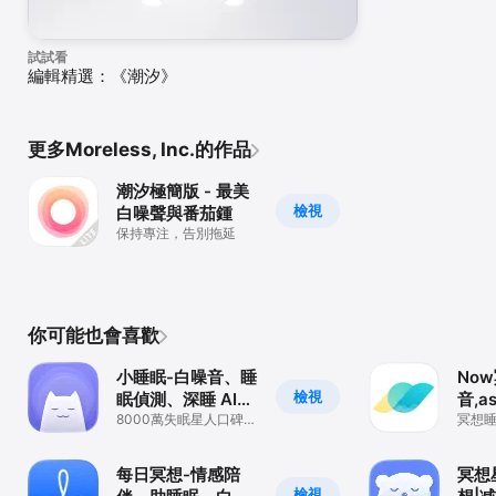
試試看
編輯精選：《潮汐》
更多Moreless, Inc.的作品
潮汐極簡版 - 最美
檢視
白噪聲與番茄鍾
保持專注，告別拖延
你可能也會喜歡
小睡眠-白噪音、睡
No
檢視
眠偵測、深睡 AI、
音,a
睡眠音樂、夢境、
8000萬失眠星人口碑之
失眠
冥想
選，夢話｜打鼾｜情緒
呼吸
冥想
｜呼吸｜鬧鐘
生｜
每日冥想-情感陪
冥想
檢視