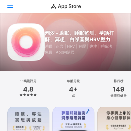
Today
潮汐 - 助眠、睡眠監測、夢話打
鼾、冥想、白噪音與HRV壓力
遊戲
睡眠 | 正念 | HRV | 解壓 | 專注 | 呼吸法
免費 · App內購買
App
Arcade
搜尋
1.1萬則評分
年齡分級
排行榜
4.8
4+
149
平台
歲
健康與健身
iPhone
iPad
Mac
Vision