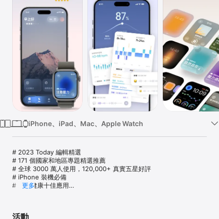
Watch
TV
iPhone、iPad、Mac、Apple Watch
# 2023 Today 編輯精選

# 171 個國家和地區專題精選推薦

# 全球 3000 萬人使用，120,000+ 真實五星好評

# iPhone 裝機必備

# 精選健康十佳應用

更多
潮汐是一個陪伴你睡眠、冥想、專注與放鬆的身心健康應用，為你提
供高品質的自然白噪音、正念冥想、睡眠故事等海量精品內容，更有
活動
睡眠監測、夢話鼾聲記錄、番茄鍾與心流計時器等強大功能，以極簡