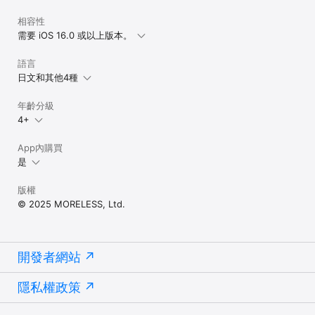
相關協議：

相容性
- 會員服務協議：https://tide.fm/terms/zh-Hans/member.html

需要 iOS 16.0 或以上版本。
- 服務條款：https://tide.fm/terms/zh-Hans/tos.html

- 隱私協議：https://tide.fm/terms/zh-Hans/privacy.html

語言
日文和其他4種
————————

你的每一個意見和建議都會讓潮汐變得更好，我們期待聽到你的聲
音。

年齡分級
4+
意見反饋：hi@moreless.io

加入我們：join@moreless.io

App內購買
官方小红书：@潮汐App

是
官方微博：@潮汐APP

官方微信公眾號：潮汐時刻 / tidehour
版權
© 2025 MORELESS, Ltd.
開發者網站
隱私權政策