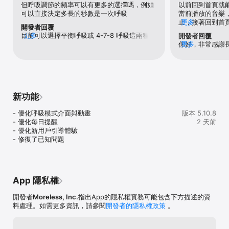
但呼吸調節的頻率可以有更多的選擇嗎，例如
以前回到首頁就
海洋館、徽州魚燈、茶海、里斯本之行、神的後花園、雨泊、江城夜
可以直接決定多長的秒數是一次呼吸
當前播放的音樂
櫻...

止，接著回到首
更多
- 文化與藝術：姑蘇團扇、夜遊者、菩提樹下、武夷山炒茶、春日牡
開發者回覆
音，真的很不方
丹亭、我們為什麼要睡覺、和平飯店、流螢、臥船聽雨眠...

目前可以選擇平衡呼吸或 4-7-8 呼吸這兩種方
更多
開發者回覆
隨時切換音樂的
- 自然紀錄片：雨夜獨坐、山間溯溪、藍色星球、海邊松、海龜之
式，可以選擇和你呼吸節奏較為合適的模式進
你好，非常感謝
更多
的用意另外小部
旅、樹屋、時空洞穴、一棵杉樹...

行練習。
版本的改動給你
當前播放的音樂
- 以自然、藝術和旅行為靈感，搭配影視級聲音製作，為你呈現聲音
了解更多你的具
改善，真的很困
慢劇場，滋養忙碌一天後的疲憊心靈

估各個功能介面
來更滿意的版本
◎ 睡眠監測、夢話鼾聲記錄與分析

在「潮汐-我的-
採用最新的機器學習技術，結合自研演算法校準睡眠資料、判斷睡眠
新功能
「tideapp
區間、分析睡眠資料、識別記錄夢話與鼾聲，全面記錄你的睡眠情
況，生成專業的睡眠報告，從此輕鬆洞悉每晚睡眠。

- 優化呼吸模式介面與動畫

版本 5.10.8
- 優化每日提醒

2 天前
◎ 自然輕柔的喚醒體驗

- 優化新用戶引導體驗

潮汐獨創的自然輕喚醒 Natural Wake-up 功能，在你處於輕度睡眠
- 修復了已知問題
時，透過不同主題的自然場景將你喚醒，從此告別痛苦絕望的鬧鐘體
驗，讓你每一天從全球不同的城市、自然和景觀之中慢慢醒來。不至
於此，「數字天氣」動態鈴聲甚至還可以基於你醒來時的天氣狀況，
播放對應的定製天氣主題鈴聲將你喚醒。

App 隱私權
◎ 極簡設計的心流計時器

基於全球流行的番茄工作法（Pomodoro Technique）理念開發，支
開發者
Moreless, Inc.
指出App的隱私權實務可能包含下方描述的資
援番茄鍾、倒計時與無限計時模式，更有專注白名單、翻轉專注等創
料處理。如需更多資訊，請參閱
開發者的隱私權政策
。
新功能，搭配沉浸式的介面設計與海量專注場景，即刻打造你的專屬
工作和學習場景，一瞬進入心流狀態。
