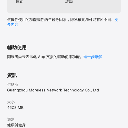
位置
診斷
- 用過很多同類番茄工作法和白噪音 app，這個的風格跟 muji to 
relax 有些類似，但是更自然優雅。簡單易操作，適合工作和學習使
用。—— yon73

- 簡潔好用！即是番茄鍾，又有白噪音，喜歡！因為這個app正在糾結
依據你使用的功能或你的年齡等因素，隱私權實務可能有所不同。
更
到底要不要繼續用 forest 了 —— 陳毛毛710522

多內容
- 最被需要的 App。這個理念太好了，現在最被需要。希望開發者堅
持簡單純真的風格，做極簡的番茄工作法，少些花哨，我們本來就太
嘈雜了。—— 花咪夫人

- 視覺享受！App 的圖示就超讚，介面視覺上也非常舒適。潮汐的白
輔助使用
噪音我特別喜歡，聽著就很舒服，以前每次進入番茄鍾都會很掙扎，
想著又要 25 分鐘，現在就特別想聽海水的聲音，真的很喜歡這款番
開發者尚未表示此 App 支援的輔助使用功能。
進一步瞭解
茄工作法的 App —— Neshow

- 無依無靠的心靈需要聲音的陪伴。就是像標題所寫的那樣，孤獨的
心靈沒有排解的方式，這樣的白噪音伴我入眠。—— 門前一棵松

資訊
————————

#自動續訂說明#

供應商
針對不同地區，潮汐提供了不同的自動訂閱選項，具體選項請檢視會
Guangzhou Moreless Network Technology Co., Ltd
員頁面。

其他規則：

大小
- 確認購買後，將向您的 iTunes 帳戶收款

467.8 MB
- 訂閱會自動續訂，除非在本期結束前 24 小時關閉自動續訂

- 在本期結束前的24小時內，將向你的 iTunes 賬號收取費用

類別
- 你可以在iTunes帳戶設定中關閉和管理自動續訂功能

健康與健身
- 若在試用期內購買，試用期將會提前結束
