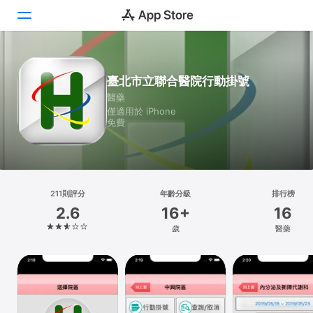
Today
臺北市立聯合醫院行動掛號
醫藥
遊戲
僅適用於 iPhone
免費
App
Arcade
搜尋
211則評分
年齡分級
排行榜
2.6
16+
16
平台
歲
醫藥
iPhone
iPad
Mac
Vision