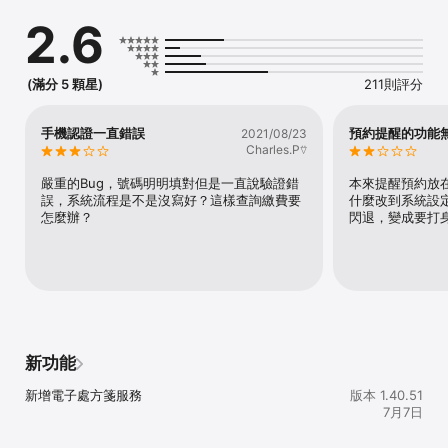
事項。

2.6
5.預約提醒：提供民眾設定變更與關閉預約提醒功能。

6.關於系統：提供資訊系統相關說明。

如有任何問題請與我們聯絡：

(滿分 5 顆星)
211則評分
臺北市民當家熱線 1999 轉 888 本院客服中心(外縣市請撥 02-
25553000)
手機認證一直錯誤
預約提醒的功能
2021/08/23
Charles.P⍢
嚴重的Bug，號碼明明填對但是一直說驗證錯
本來提醒預約放
誤，系統流程是不是沒寫好？這樣查詢繳費要
什麼改到系統設
怎麼辦？
閃退，變成要打
新功能
新增電子處方箋服務
版本 1.40.51
7月7日