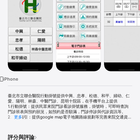
Watch
TV
iPhone
臺北市立聯合醫院行動掛號提供中興、忠孝、松德、和平、婦幼、仁
愛、陽明、林森、中醫門診、昆明十院區，在手機平台上提供

1.行動掛號：提供民眾來院門診看診掛號服務，掛號時，可即時查詢
門診班表與預約狀況，如預約是否額滿，門診停診與代診資訊等。

2.地圖指引：提供google map電子地圖路線規劃等完善來院交通資
更多
訊。

3.看診進度：提供門診看診進度，讓看診民眾可在來院途中與院區隨
時掌握看診資訊，讓看診的時程與行程安排更為方便與自由。

評分與評論
4.掛號查詢：讓您查看掛號的資訊，並且透過手機提醒通知看診相關