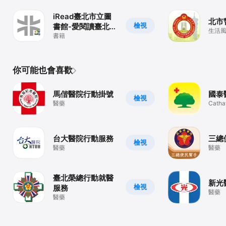
iRead臺北市立圖
北市
檢視
書館-愛閱讀臺北市
生活
立圖書館
書籍
你可能也會喜歡
馬偕醫院行動掛號
國泰
檢視
醫藥
Catha
Hospit
台大醫院行動服務
三總
檢視
醫藥
醫藥
臺北榮總行動就醫
新光醫
檢視
服務
醫藥
醫藥