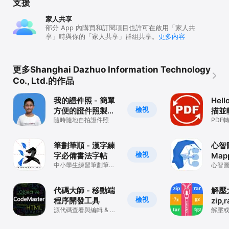
支援
家人共享
部分 App 內購買和訂閱項目也許可在啟用「家人共
享」時與你的「家人共享」群組共享。
更多內容
更多Shanghai Dazhuo Information Technology
Co., Ltd.的作品
我的證件照 - 簡單
Hel
檢視
方便的證件照製作
描並
軟件
隨時隨地自拍證件照
PD
PDF
的圖
暗轉為
筆劃筆順 - 漢字練
心智圖
檢視
字必備書法字帖
Mapp
中小學生練習筆劃筆順&
心智
毛筆字的參考學習APP
工具
代碼大師 - 移動端
解壓
檢視
程序開發工具
zip,
源代碼查看與編輯 & 代
解壓
解壓或
碼編譯器 & SSH SFTP
覽器