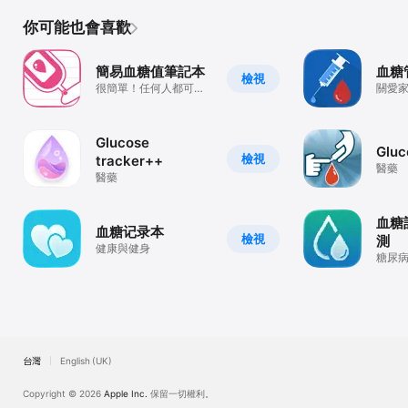
你可能也會喜歡
簡易血糖值筆記本
血糖
檢視
很簡單！任何人都可以
關愛
從今天使用！
據必
理家
Glucose
Gluc
檢視
tracker++
醫藥
醫藥
血糖
血糖记录本
檢視
測
健康與健身
糖尿病
台灣
English (UK)
Copyright © 2026
Apple Inc.
保留一切權利。