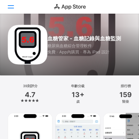
Today
血糖管家 - 血糖記錄與血糖監測
遊戲
糖尿病血糖綜合管理軟件
免費 · App內購買 · 專為 iPad 設計
App
Arcade
搜尋
39則評分
年齡分級
排行榜
4.7
13+
159
平台
歲
醫藥
iPhone
iPad
Mac
Vision