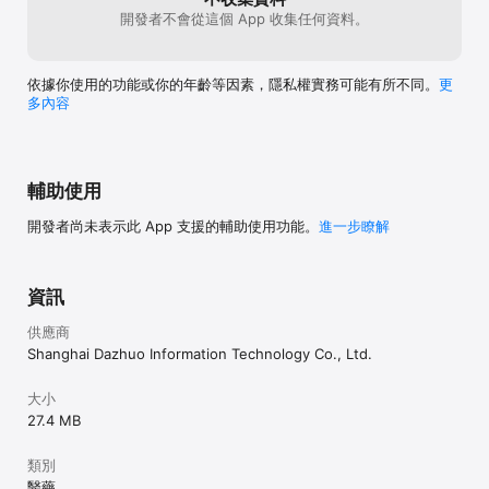
n.php

開發者不會從這個 App 收集任何資料。
使用條款: 
http://www.dazhuogroup.com/bloodsugar/terms_of_use_en.ph
p

依據你使用的功能或你的年齡等因素，隱私權實務可能有所不同。
更
多內容
免責聲明：

本軟件僅根據您提供的數據收集展示，不能作為診斷依據，做出任何
醫療决定時，必須去專業的醫院機构尋求醫生的建議。
輔助使用
開發者尚未表示此 App 支援的輔助使用功能。
進一步瞭解
資訊
供應商
Shanghai Dazhuo Information Technology Co., Ltd.
大小
27.4 MB
類別
醫藥