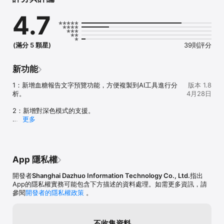
相關照片等。

-查詢血糖記錄，在日曆中方便的顯示每日空腹，自動按日、按月查詢
4.7
血糖記錄、支持通過關鍵詞查詢某日血糖記錄。

-刪除血糖記錄，支持刪除不需要的臨時血糖記錄。

-血糖報表，支持統計某個時間段的血糖情況生成各種圖表，包括空
腹,餐前,餐一,餐二,餐三,隨機血糖-控糖情況，您可以通過打印或者通
(滿分 5 顆星)
39則評分
過郵件等方式發送給您的醫生。

-控糖相關照片，支持單獨查看飲食與血糖相關的圖片，你可以方便的
查看某天吃了某種食物對應的血糖是多少。

新功能
-數據備份，支持通過時間段導出血糖記錄到Excel表格永久保存起
來。

1：新增血糖報告文字預覽功能，方便複製到AI工具進行分
版本 1.8
-系統設置，支持設置血糖單位或空調目標，您可以設置成當地的血糖
析。

4月28日
單位和你的血糖控制目標

-使用反饋，通過它您可以隨時隨地的給我們反饋使用信息

2：新增對深色模式的支援。

更多
無限制訪問會員訂閱

3：修復其他已知錯誤。
- 您可以通過該訂閱無限制使用應用內所有功能。

- 訂閱按月、或年收費，費用視所選訂閱計劃而定。

- 確認購買時會從 iTunes 賬戶扣款。

App 隱私權
- 您可以在當前訂閱結束 24 小時前關閉自動續訂，否則將自動續訂。

- 當前訂閱結束前 24 小時內會從您的賬戶扣款續訂，費用取決於您選
開發者
Shanghai Dazhuo Information Technology Co., Ltd.
指出
擇的計劃。

App的隱私權實務可能包含下方描述的資料處理。如需更多資訊，請
- 用戶可以管理訂閱，購買後可以前往用戶賬戶設置關閉自動訂閱。

參閱
開發者的隱私權政策
。
- 用戶購買訂閱後，任何未使用的免費訂閱時間將會作廢。

隱私權政策: 
http://www.dazhuogroup.com/bloodsugar/privacy_statement_e
不收集資料