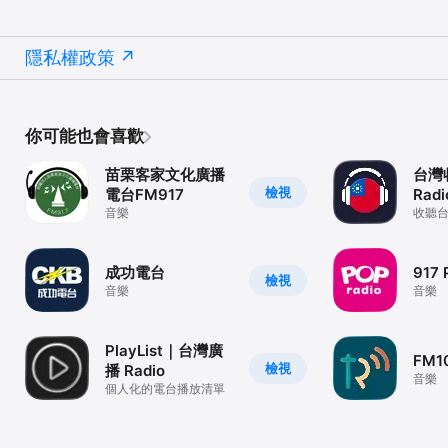
隱私權政策
你可能也會喜歡
苗栗客家文化廣播
台灣
檢視
電台FM917
Radi
音樂
收聽
Podca
成功電台
917 
檢視
音樂
音樂
PlayList｜台灣廣
FM1
檢視
播 Radio
音樂
個人化的電台播放清單