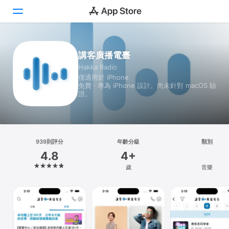
Today
講客廣播電臺
Hakka Radio
遊戲
僅適用於 iPhone
免費 · 專為 iPhone 設計。尚未針對 macOS 驗
App
證。
Arcade
搜尋
939則評分
年齡分級
類別
4.8
4+
平台
歲
音樂
iPhone
iPad
Mac
Vision