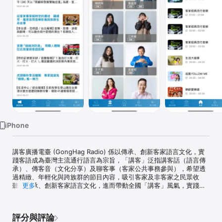
Watch
TV
iPhone
講客廣播電臺 (GongHag Radio) 係以傳承、創新客家語言文化，實
踐客語成為臺灣主流通行語言為宗旨，「講客」泛指講客話（語言傳
承）、傳客音（文化分享）及聊客事（客家公共事務參與），希望透
過精緻、年輕化與跨族群的節目內容，吸引客家及非客家之民眾收
聽，傳承、創新客家語言文化，進而帶動全國「講客」風氣，實踐客
更多
語成為臺灣主流通行語言。

講客廣播電臺是第1個全國頻道之客家廣播電臺，其成立是以客家族群
評分與評論
對語言、文化認同及近用傳播媒體的需要為基礎，不僅是落實歷任總