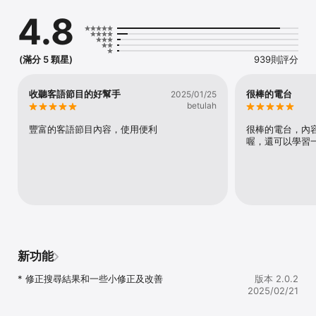
統之客家政見及鄉親期待，也是文化多樣性的具體實踐。

4.8
1、您可以透過講客廣播電臺 APP 來收聽最新的講客電台節目 24 小
時節目 NONSTOP，拿起手機自由隨時聽，以及聆聽講客優質一系列
的高音質線上隨選音訊節目 (AOD，近期兩個月節目隨選收聽)。

(滿分 5 顆星)
939則評分
2、您也可以透過講客廣播電臺 APP 獲得有關講客電台的各種新訊
息，以及歡迎幫我們在臉書、Line等社群平台分享講客資訊和節目給
收聽客語節目的好幫手
很棒的電台
2025/01/25
大家收聽，共下來講客，Let's Fly~
betulah
豐富的客語節目內容，使用便利
很棒的電台，內
喔，還可以學習
新功能
* 修正搜尋結果和一些小修正及改善
版本 2.0.2
2025/02/21