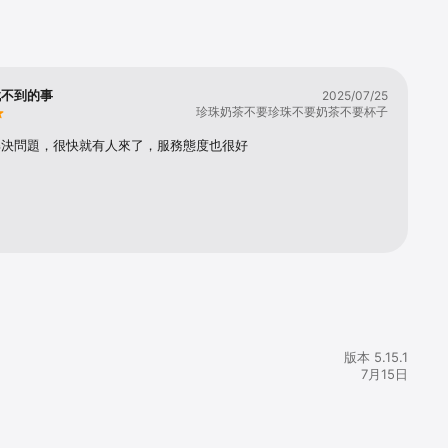
所銷售的
專案條款與約定」
找不到的事
2025/07/25
珍珠奶茶不要珍珠不要奶茶不要杯子
解決問題，很快就有人來了，服務態度也很好
版本 5.15.1
7月15日