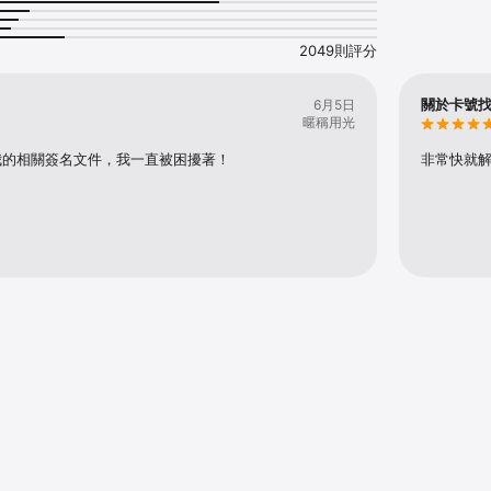
則、限制、條款與約定適用於所有 AppleCare+ 服務專案。若要依地區查看
條款與約定」（若有），請前往 apple.com/legal/sales-
/applecareplus/。所有 AppleCare+ 服務專案均可根據「AppleCare+ 服務
2049則評分
om/legal/privacy/，參閱「Apple 隱私權政策」。
關於卡號
6月5日
暱稱用光
我的相關簽名文件，我一直被困擾著！
非常快就