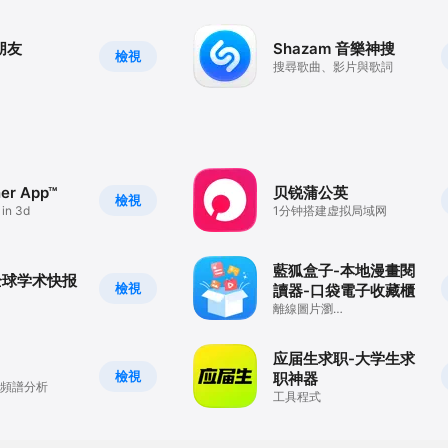
朋友
Shazam 音樂神搜
檢視
搜尋歌曲、影片與歌詞
er App™
贝锐蒲公英
檢視
in 3d
1分钟搭建虚拟局域网
藍狐盒子-本地漫畫閱
I全球学术快报
檢視
讀器-口袋電子收藏櫃
離線圖片瀏
覽,epub,mobi,pdf,zip,rar文
件
应届生求职-大学生求
檢視
职神器
 頻譜分析
工具程式