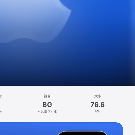
者
語言
大小
BG
76.6
e
+ 其他 29 種
MB