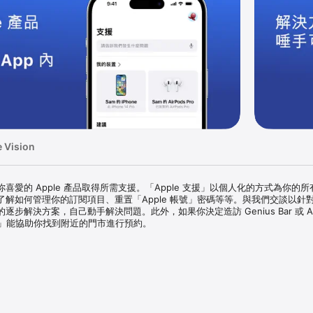
 Vision
愛的 Apple 產品取得所需支援。「Apple 支援」以個人化的方式為你的所有 A
解如何管理你的訂閱項目、重置「Apple 帳號」密碼等等。與我們交談以針
步解決方案，自己動手解決問題。此外，如果你決定造訪 Genius Bar 或 Ap
支援」能協助你找到附近的門市進行預約。

p、AppleCare 專案，及該 App 和/或 AppleCare 專案的某些功能或服務
re+ 服務專案，也可使用「Apple 支援」App。如果你購買 AppleCare+ 服
Apple 帳號」收取費用。若為月付或年付方案（如果你的國家或地區提供這
期結束前 24 小時內，自動向你的帳號收取費用。在購買後，你可以前往裝置