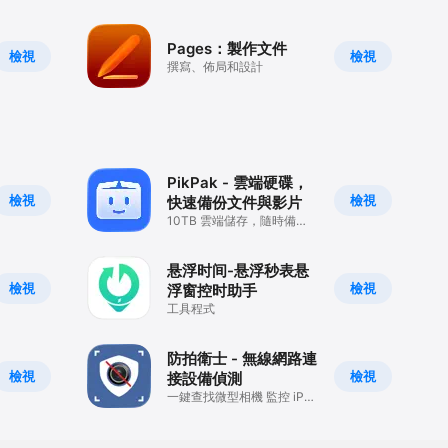
Pages：製作文件
檢視
檢視
撰寫、佈局和設計
PikPak - 雲端硬碟，
檢視
檢視
快速備份文件與影片
10TB 雲端儲存，隨時備
份、快速存取文件與一鍵播
放
悬浮时间-悬浮秒表悬
檢視
檢視
浮窗控时助手
工具程式
防拍衛士 - 無線網路連
檢視
檢視
接設備偵測
一鍵查找微型相機 監控 iPad
手機等各種設備，隱私保護