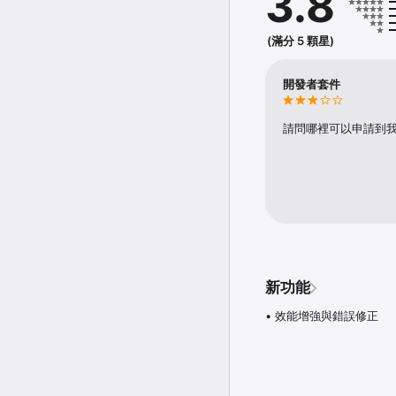
3.8
來管理月付或年付方案。規
「AppleCare+ 服務專案
support/applecare
(滿分 5 顆星)
隨時取消。請前往 apple.c
開發者套件
請問哪裡可以申請到
新功能
• 效能增強與錯誤修正