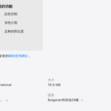
援的功能
語音控制
深色介面
足夠的對比度
發者的
輔助使用網站
。
大小
national
76.6 MB
語言
本。
Bulgarian和其他29種