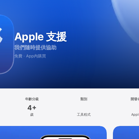
Apple 支援
我們隨時提供協助
免費 · App內購買
年齡分級
類別
開發
4+
歲
工具程式
Appl