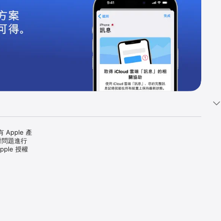
pple 產
對問題進行
ple 授權
僅於特定國家或
務專案，系統會
類方案），
上的帳號設定