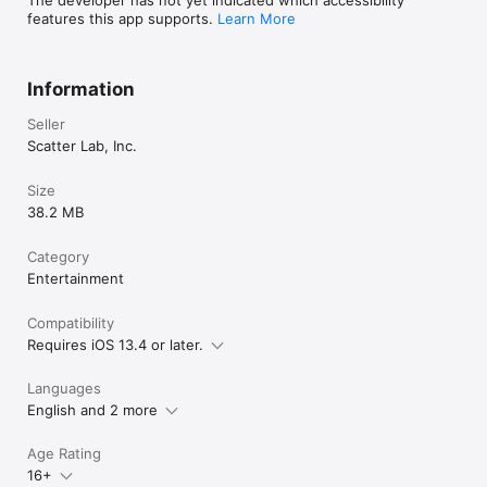
The developer has not yet indicated which accessibility
features this app supports.
Learn More
바람기와 관련된 6가지 성격 특성을 검사하는

“바람기 테스트”

Information
별자리, 혈액형 심리테스트로는 알 수 없고,

타로나 궁합으로도 도저히 해결할 수 없는

Seller
당신의 연애 고민을 완벽하게 해결해드립니다.

Scatter Lab, Inc.
진짜 연애 앱, 연애의 과학

Size
38.2 MB
연애를 시작하는 것도 어렵지만,

행복한 연애를 이어가는 건 더 어려워요.

Category
틴더, 아만다, 이음, 정오의 데이트...

Entertainment
소개팅 앱은 이렇게나 많은데

정작 연애를 잘 하게 도와주는 앱은

Compatibility
하나도 없었다는 게 말이 되나요?

Requires iOS 13.4 or later.
연애의 과학은 당신이 솔로든 커플이든

더 행복한 연애를 할 수 있도록 도와줄 거예요!

Languages
English and 2 more
연애하고 싶다고 아직도

타로 보고, 오늘의 운세 보고, 별자리 보나요?

Age Rating
틴더, 아만다, 이음, 정오의 데이트 같은

16+
소개팅 앱들만 잔뜩 깔아놓고 있는 거 아니죠?
