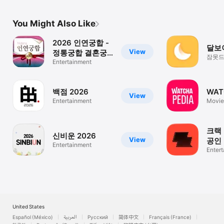
You Might Also Like
2026 인연궁합 -
달보
View
정통궁합 결혼궁
잠못드
합 재물궁합
Entertainment
보이스
백점 2026
WAT
View
Entertainment
Movie
Recom
크랙 
신비운 2026
View
공인 
Entertainment
팅
Enter
United States
Español (México)
العربية
Русский
简体中文
Français (France)