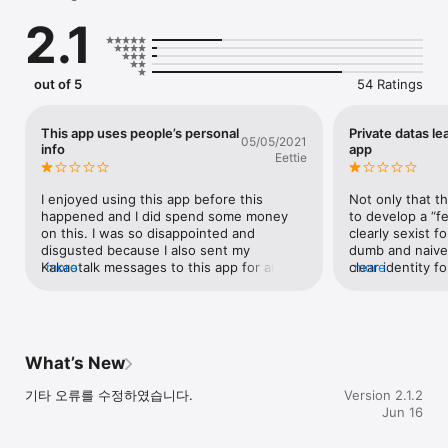
인터넷에는 “자칭 연애 전문가”들이 많습니다.

2.1
다들 자신의 경험담을 마치 법칙인 것처럼 말하죠.

문제는 이들의 말이 진짜인지 아무도 모른다는 거예요.

연애의 과학에는 “진짜 연애 전문가”들이 있습니다.

out of 5
54 Ratings
매일 연애와 관련된 연구들을 찾아보고,

각종 논문과 심리학 이론들을 공부하는 사람들이죠.

(타로나 오늘의 운세, 별자리 운세와는

This app uses people’s personal
Private datas le
05/05/2021
차원이 다르다고요!!)

info
app
Eettie
이제 막 썸을 타기 시작했나요?

연인과의 관계가 예전 같지 않나요?

I enjoyed using this app before this 
Not only that th
틴더, 아만다, 정오의 데이트 같은

happened and I did spend some money 
to develop a “fe
소개팅 앱을 사용하고 있나요?

on this. I was so disappointed and 
clearly sexist f
disgusted because I also sent my 
dumb and naive
심리학자들이 알려주는 진짜 연애 팁을 만나보세요.

Kakaotalk messages to this app for an 
more
clear identity f
more
소개팅, 썸, 결혼, 연애, 이별, 잠자리까지

analysis, which they used to develop their 
than an object. 
연애에 관한 모든 고민을 해결해드립니다.

AI program without permission. That AI 
investigated. D
bot randomly spits out chats that I or 
whatsoever.
anyone sent to their lovers. I’ll never 
카카오톡 대화 분석

download this app again and any app that 
What’s New
was released from this company.
아직도 연애 고민들을

기타 오류를 수정하였습니다.
Version 2.1.2
타로나 궁합으로 해결하시나요?

Jun 16
이제 상대방과 주고받은 카카오톡 대화로

두 사람의 관계를 분석해보세요
