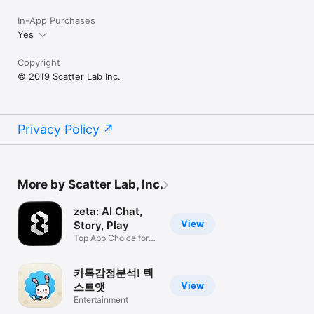
이제 연애의 과학과 함께

In-App Purchases
행복한 연애를 시작해보세요.

Yes
연애를 보는 관점이 달라질 거예요!

Copyright
◎연애의과학 홈페이지

© 2019 Scatter Lab Inc.
http://scienceoflove.co.kr/

◎Facebook페이지

https://www.facebook.com/scienceofrelationships

Privacy Policy
◎기타 버그 및 문의사항

support@scienceoflove.co.kr로 메일을 보내주세요!

More by Scatter Lab, Inc.
[접근 권한 안내]

• 필수 접근 권한

없음

zeta: AI Chat,
View
Story, Play
• 선택 접근 권한

Top App Choice for
- 카메라: 프로필 설정을 위해 사용합니다.

6M Users!
* 선택 접근권한은 동의하지 않아도 앱을 사용하실 수 있습니다.
카톡감정분석! 텍
View
스트앳
Entertainment