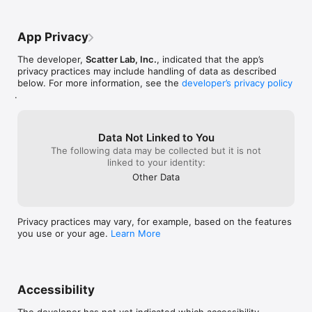
연애의 과학의 “카카오톡 대화 분석”은

두 남녀가 주고 받은 카카오톡 대화를 분석해

App Privacy
서로를 얼마나 좋아하고 있는지,

The developer,
Scatter Lab, Inc.
, indicated that the app’s
누가 밀고, 누가 당기고 있는지,

privacy practices may include handling of data as described
예전보다 연락이 얼마나 줄어들었는지

below. For more information, see the
developer’s privacy policy
정확하게 알려드립니다.

.
타로나 궁합, 근거 없는 테스트는 그만!

이제 “카카오톡 대화 분석”으로

소개팅 상대, 썸남썸녀, 연인의 속마음을 분석해보세요.

Data Not Linked to You
그 정확도에 소름돋을 걸요?

The following data may be collected but it is not
linked to your identity:
Other Data
연애 심리테스트

매번 비슷한 내용의 심리테스트가 지겨우신가요?

별자리, 혈액형이 등장하는 심리테스트로는

Privacy practices may vary, for example, based on the features
한 사람의 연애 유형을 알아낼 수 없어요.

you use or your age.
Learn More
연애의 과학은 실제 심리학 실험에 쓰이는

각종 심리테스트들을 제공합니다.

소개팅 할 때 상대방의 사소한 행동으로

Accessibility
소개팅 결과를 미리 알아볼 수 있는

“행동으로 보는 속마음 테스트”
