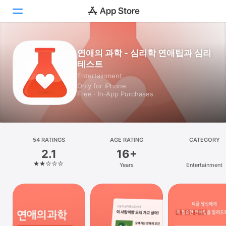
Today
연애의 과학 - 심리학 연애팁과 심리
테스트
Games
Entertainment
Only for iPhone
Apps
Free · In‑App Purchases
Arcade
Search
54 RATINGS
AGE RATING
CATEGORY
2.1
16+
Platform
Years
Entertainment
iPhone
iPad
Mac
Vision