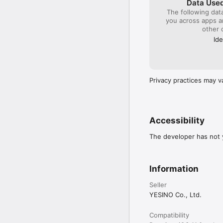
Data Used
전화: 휴대폰상태 및 ID 읽
The following dat
저장공간: 이미지 접근 및
you across apps 
other 
Ide
[선택 접근 권한]

-카메라: 사진 촬영, 영
-사진 및 동영상: 앨범에
-마이크: 음성/영상통화를
-위치: 정확한 위치(GPS
Privacy practices may v
-알림: PUSH 알림 수신

※ 선택 접근 권한은 동의
※ 선택 접근 권한 미동의
Accessibility
The developer has not y
※ 안전한 커뮤니티 운영을
운영 정책에 위반될 경우 
Information
Seller
※ 고객센터 cubelab@outl
YESINO Co., Ltd.
Compatibility