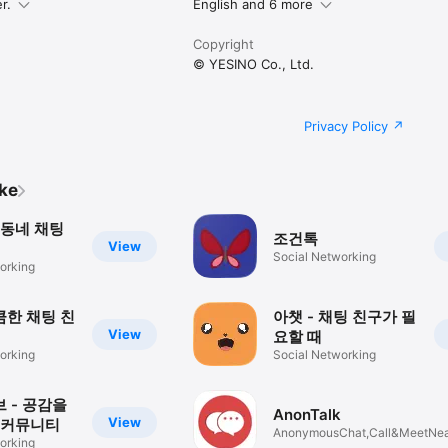
r.
English and 6 more
Copyright
© YESINO Co., Ltd.
Privacy Policy
ike
 동네 채팅
조건톡
View
Social Networking
orking
큼한 채팅 친
아챗 - 채팅 친구가 필
View
요할 때
orking
Social Networking
 - 공감을
AnonTalk
View
 커뮤니티
AnonymousChat,Call&MeetNe
orking