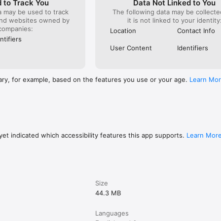
 to Track You
Data Not Linked to You
기

a may be used to track
The following data may be collecte
 임시저장

and websites owned by
it is not linked to your identity
companies:
Location
Contact Info
ntifiers
User Content
Identifiers
상통화 기능을 제공하기 위해 사용

서 사진 선택과 영상통화를 제공하기 위해 사용

 제공하기 위해 사용

 및 네트워크 기반), 대략적인 위치(네트워크 기반)

ary, for example, based on the features you use or your age.
Learn Mo
하지 않아도 앱을 사용하실 수 있습니다.

시 서비스 일부 기능의 정상적인 이용이 어려울 수 있습니다.

et indicated which accessibility features this app supports.
Learn Mor
 위해 신고/차단 기능과 AI 기반 필터링 시스템이 도입되어 있습니다. 

경고 또는 서비스 제한이 적용될 수 있습니다.

Size
ook.com

44.3 MB
Languages