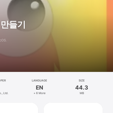
 만들기
acOS.
OPER
LANGUAGE
SIZE
EN
44.3
., Ltd.
+ 6 More
MB