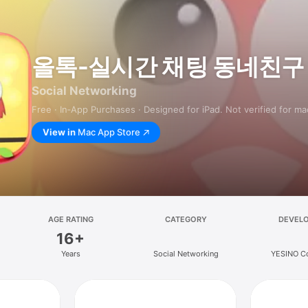
올톡-실시간 채팅 동네친구
Social Networking
Free · In‑App Purchases · Designed for iPad. Not verified for m
View in
Mac App Store
AGE RATING
CATEGORY
DEVEL
16+
Years
Social Networking
YESINO Co