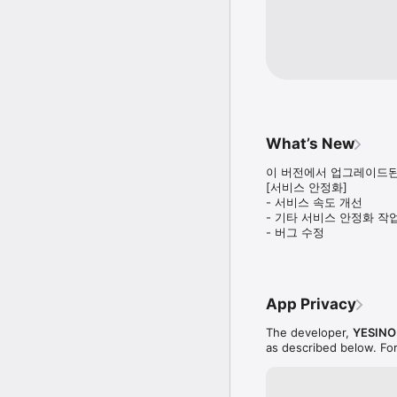
■ 프로필 보며 대화하기

- 본인이 직접 자유롭게 작
■ 쪽지보내기

- 관심있는 토크를 발견
What’s New
이 버전에서 업그레이드된
■ 대화하기

[서비스 안정화] 

- 쪽지를 통해 대화하기가
- 서비스 속도 개선 

- 기타 서비스 안정화 작업
- 버그 수정
■ 인증된 회원사진

- 직접 찍은 사진일 경우
App Privacy
■음성/영상통화 하기

The developer,
YESINO 
- 연락처 공개 NO! 외부
as described below. Fo
[필수 접근 권한]
