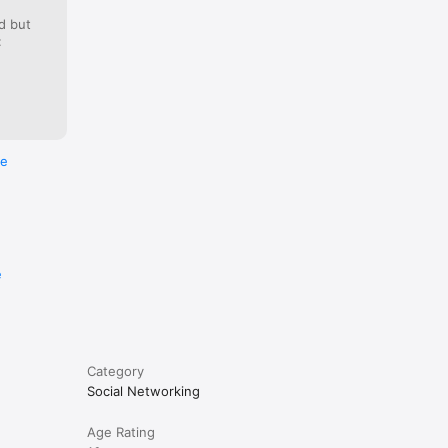
d but
:
re
e
Category
Social Networking
Age Rating