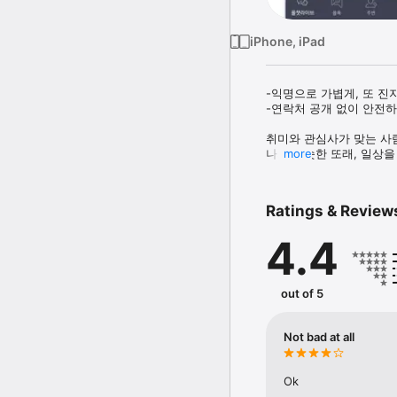
iPhone, iPad
-익명으로 가볍게, 또 진
-연락처 공개 없이 안전하
취미와 관심사가 맞는 사람
나와 비슷한 또래, 일상을
more
■ 무료토크

Ratings & Review
- 관심사를 등록하면 주변
4.4
■ 내주변 인기 회원보기

- 내주변에 인기있는 회원을
out of 5
Not bad at all
■ 친구 관리

- 관심있는 친구를 언제든 
Ok