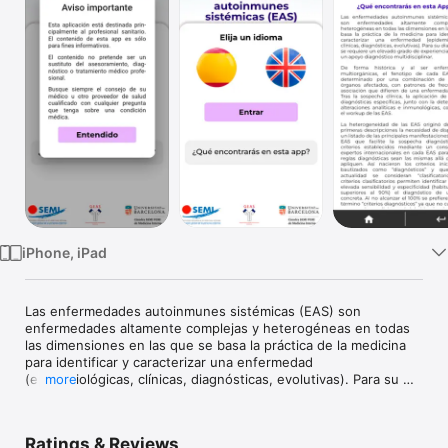
Watch
TV
iPhone, iPad
Las enfermedades autoinmunes sistémicas (EAS) son 
enfermedades altamente complejas y heterogéneas en todas 
las dimensiones en las que se basa la práctica de la medicina 
para identificar y caracterizar una enfermedad 
(epidemiológicas, clínicas, diagnósticas, evolutivas). Para su 
more
diagnóstico se requiere un elevado grado de experiencia 
clínica y un apoyo diagnóstico multidisciplinar.

De forma histórica y al ser enfermedades multiorgánicas, el 
Ratings & Reviews
fenotipo de cada EAS viene determinado por una combinación 