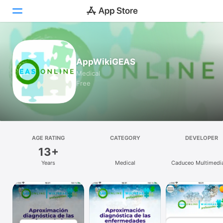
Today
AppWikiGEAS
Games
Medical
Free
Apps
Arcade
Search
AGE RATING
CATEGORY
DEVELOPER
13+
Platform
Years
Medical
Caduceo Multimedi
iPhone
iPad
Mac
Vision