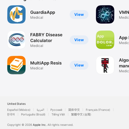
GuardiaApp
VMN
View
Medical
Medic
FABRY Disease
App 
View
Calculator
Medic
Medical
Algo
MultiApp Resis
View
man
Medical
EPO
Medic
United States
Español (México)
العربية
Русский
简体中文
Français (France)
한국어
Português (Brazil)
Tiếng Việt
繁體中文 (台灣)
Copyright © 2026
Apple Inc.
All rights reserved.