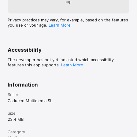
app.
especialistas en EAS, y tampoco contiene todos los detalles y 
matices de las respectivas publicaciones, por lo que siempre 
recomendamos su lectura. Su principal valor y utilidad es 
aplicar una primera valoración de cumplimiento de criterios 
Privacy practices may vary, for example, based on the features
que ayude a identificar cuál es la principal EAS de sospecha.

you use or your age.
Learn More
En nombre del equipo de trabajo, esperamos que os sea útil, y 
aquí estamos para recibir todas las sugerencias y comentarios 
que nos permitan mejorar su experiencia de uso.

Accessibility
*Descargo de responsabilidad: Los usuarios deben buscar el 
consejo de un médico además de usar esta aplicación y antes 
The developer has not yet indicated which accessibility
de tomar decisiones médicas. 
features this app supports.
Learn More
Information
Seller
Caduceo Multimedia SL
Size
23.4 MB
Category