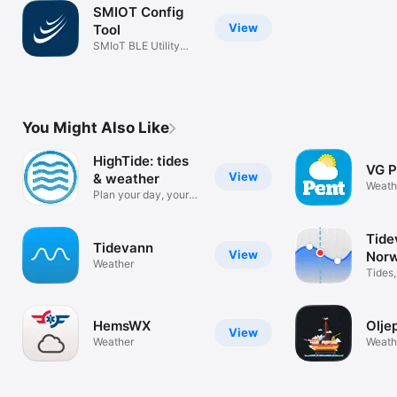
SMIOT Config
View
Tool
SMIoT BLE Utility
Tool
You Might Also Like
HighTide: tides
VG P
View
& weather
Weath
Plan your day, your
way
Tide
Tidevann
View
Norw
Weather
Tides,
watch
HemsWX
Olje
View
Weather
Weath