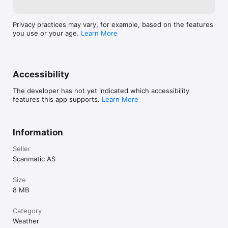
Stedstjenester:

Applikasjonen benytter stedstjenester til å presentere hvor 
stasjonene er i forhold til egen posisjon. Dersom man ikke 
Privacy practices may vary, for example, based on the features
tillot stedstjenester ved første installasjon av appen kan dette 
you use or your age.
Learn More
aktiveres ved å gå ved å gå inn i telefonens "Innstillinger"-app, 
velge "Personvern" og "Stedstjenester".

Applikasjonen er utviklet av Scanmatic AS på oppdrag for 
Accessibility
Kystverket.
The developer has not yet indicated which accessibility
features this app supports.
Learn More
Information
Seller
Scanmatic AS
Size
8 MB
Category
Weather