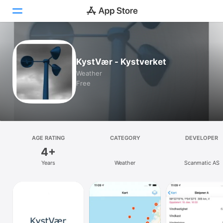
Today
KystVær - Kystverket
Games
Weather
Free
Apps
Arcade
Search
AGE RATING
CATEGORY
DEVELOPER
4+
Platform
Years
Weather
Scanmatic AS
iPhone
iPad
Mac
Vision