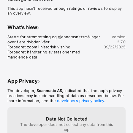
minutt, mens stasjonene fra Meteorologisk institutt 
This app hasn’t received enough ratings or reviews to display
oppdateres hver hele time.

an overview.
Vi gjør oppmerksom på at det ved denne tjenesten kan oppstå 
 feil og ufullstendigheter, teknisk eller på annen måte. 
What’s New
Kystverket påtar seg intet ansvar for feil eller 
ufullstendigheter i forbindelse med andres tilgang til, og bruk 
Støtte for strømretning og gjennomsnittsmålinger 
Version
av disse opplysningene.

over flere dybdenivåer.

2.7.0
Forbedret zoom i historisk visning

09/22/2025
Historiske data: 

Forbedret håndtering av stasjoner med 
Ved å trykke på et element i listen av måleverdier på siden for 
manglende data
detaljert stasjonsinformasjon vises en grafisk presentasjon av 
innsamlede data. Tidsintervallet er som standard satt til å vise 
de siste 6 timene, men kan endres i appens innstillinger ved å 
gå inn i telefonens "Innstillinger"-app og scrolle ned til App-
ikonet. 3, 6 og 12 timer er alternativene. 

App Privacy
Automatisk oppdatering: 

The developer,
Scanmatic AS
, indicated that the app’s privacy
Som standard vil applikasjonen automatisk laste ned de siste 
practices may include handling of data as described below. For
måleverdier hvert femte minutt. Dersom appen er i 
more information, see the
developer’s privacy policy
.
bakgrunnen er denne timeren stoppet. Dersom appen har 
vært i bakgrunnen mer enn fem minutter når brukeren 
returnerer til appen, vil den automatisk laste ned oppdaterte 
Data Not Collected
målinger. Automatisk oppdatering kan skrus av og på i appens 
The developer does not collect any data from this
innstillinger. Historikkgrafene oppdateres ikke automatisk.

app.