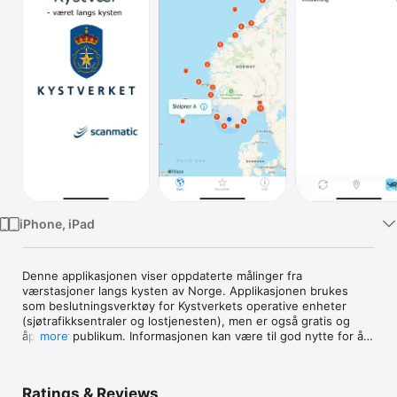
Watch
TV
iPhone, iPad
Denne applikasjonen viser oppdaterte målinger fra 
værstasjoner langs kysten av Norge. Applikasjonen brukes 
som beslutningsverktøy for Kystverkets operative enheter 
(sjøtrafikksentraler og lostjenesten), men er også gratis og 
åpen for publikum. Informasjonen kan være til god nytte for å 
more
sikre trygg ferdsel i kystnære strøk.

Dataene er tilgjengeliggjort av Kystverket og Meteorologisk 
Ratings & Reviews
institutt. Kystverkets stasjoner sender inn data hvert 5. 