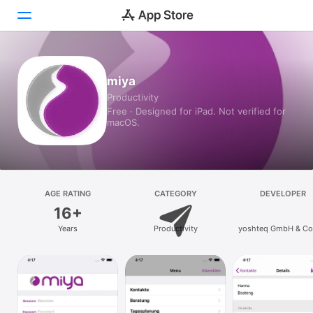
Today
miya
Productivity
Games
Free · Designed for iPad. Not verified for
macOS.
Apps
Arcade
Search
AGE RATING
CATEGORY
DEVELOPER
16+
Platform
Years
Productivity
yoshteq GmbH & Co
iPhone
iPad
Mac
Vision