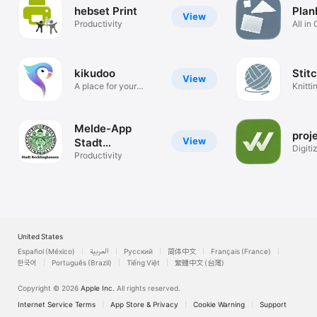
hebset Print
Plan
View
Productivity
All in
Build
kikudoo
Stit
View
A place for your
Knitt
courses
Melde-App
proj
View
Stadt
Digiti
Recklinghausen
Productivity
projec
United States
Español (México)
العربية
Русский
简体中文
Français (France)
한국어
Português (Brazil)
Tiếng Việt
繁體中文 (台灣)
Copyright © 2026
Apple Inc.
All rights reserved.
Internet Service Terms
App Store & Privacy
Cookie Warning
Support