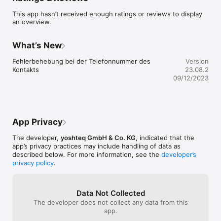
dem Handy wo und wann Sie einen Besuch tätigen müssen 
This app hasn’t received enough ratings or reviews to display
und können vor Ort Ihre Termine eintragen. Diese sind sofort 
an overview.
im miya Managementsystem eingetragen und können direkt in 
eine Rechnung übernommen werden. Somit sparen Sie viel 
Zeit da das Erfassen der Leistungen im nachhinein entfällt. Sie 
What’s New
können sich auch direkt aus der App zum nächsten Besuch 
navigieren lassen.

Fehlerbehebung bei der Telefonnummer des 
Version
miya - Beratung:

Kontakts
23.08.2
Vergessen Sie nie mehr ein Telefonat oder eine SMS als 
09/12/2023
Beratung zu verbuchen. Mit der miya App können Sie das in 
wenigen Schritten machen. Sie müssen lediglich den Kontakt, 
das Datum und die Art der Beratung festlegen und sofort ist 
die Beratungsleistung als Rechnungsposition im miya 
Managementsystem erfasst.
App Privacy
The developer,
yoshteq GmbH & Co. KG
, indicated that the
app’s privacy practices may include handling of data as
described below. For more information, see the
developer’s
privacy policy
.
Data Not Collected
The developer does not collect any data from this
app.