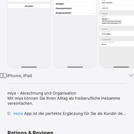
Watch
TV
iPhone, iPad
miya - Abrechnung und Organisation

Mit miya können Sie Ihren Alltag als freiberufliche Hebamme 
vereinfachen.

Die miya App ist die perfekte Ergänzung für Sie als Kundin des 
more
miya Managementsystems und eine große Erleichterung für 
Sie als Hebamme.

miya - Tagesplanung:

Ratings & Reviews
Mit der Tagesplanung von miya sehen Sie auch unterwegs auf 