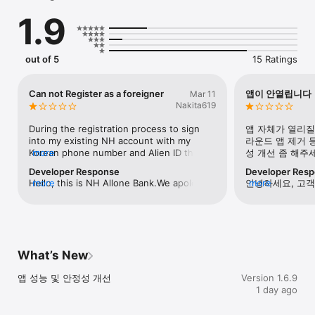
1.9
■ 더 쉽고 안전한 이체서비스 

• NH올원뱅크 이용 고객 누구나 평생 이체 수수료 무료 

• 내가 원하는 시간에 이체할 수 있는 예약이체 

• 올원PASS 발급으로 안전하고 간편한 이체 

out of 5
15 Ratings
• OTP 보안매체로 이체한도 1회 최대1억원, 1일 최대5억원 

■ 모든 계좌를 한눈에 보는 전체계좌조회 

Can not Register as a foreigner
앱이 안열립니다
Mar 11
• NH농협의 전체 계좌와 다른금융 입출금, 예적금, 펀드, 증권 계좌
Nakita619
까지 한번에 조회 

During the registration process to sign 
앱 자체가 열리질
■ 영업점 방문 없이 처리할 수 있는 다양한 은행 업무 

into my existing NH account with my 
라운드 앱 제거 
• 각종 증명서 즉시 발급 

Korean phone number and Alien ID the txt 
more
성 개선 좀 해주
• 입출금알림서비스 등록/추가/변경 신청 

message to my SKT provider is attempting 
Developer Response
Developer Res
• 한도제한계좌(입출식통장) 한도제한 해제 신청 

to send to +1 US number.  I suspect it’s a 
Hello, this is NH Allone Bank.​We apologize 
more
안녕하세요, 고객
more
• 착오송금(확인되지 않은 입금 내역) 반환 신청 

region setting issue.  I can’t seem to 
for the inconvenience you experienced 
거로운 조치를 시
• 주택청약(종합)저축, 퇴직연금, 투자상품 관리 

resolve it.
with the identity verification process.​The 
않아 얼마나 답
• 즉시/무방문 대출 기한연기 

issue where the SMS is sent to a US (+1) 
다. 제보해 주신
number instead of a Korean (+82) number 
정밀 확인하고자,
■ 다양한 금융상품 가입 

often occurs when the Region or 
혹시 앱 아이콘을
• 예적금, 대출, 펀드, 신탁, 외환, ISA, 퇴직연금, 보험 상품 가입

What’s New
Language settings of your device's OS are 
첫 로딩 화면에서
• AI 추천 상품과 인기 상품 검색으로 편리한 상품 검색 

set to a country other than Korea. We 
한 구체적인 시점과
앱 성능 및 안정성 개선
Version 1.6.9
recommend checking your phone's 
developer@n
■ 더 알뜰하고 편한 외환 거래 

1 day ago
settings to ensure the region is set to 
시면 신속히 조사
• 최대 90% 환율우대 받는 알뜰! 환전 

'South Korea' before trying again. We will 
한번, 불편을 드
• 쉽고 빠른 외화예금 이체 

continue to work on providing a more 