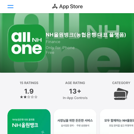
Today
NH올원뱅크(농협은행 대표 플랫폼)
Finance
Games
Only for iPhone
Free
Apps
Arcade
Search
15 RATINGS
AGE RATING
CATEGORY
1.9
13+
Platform
In-App Controls
Finance
iPhone
iPad
Mac
Vision