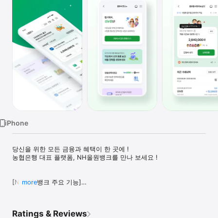
Watch
TV
iPhone
당신을 위한 모든 금융과 혜택이 한 곳에 ! 

농협은행 대표 플랫폼, NH올원뱅크를 만나 보세요 !

[NH올원뱅크 주요 기능]

more
■ 빠르고 편한 로그인 

• 간편비밀번호, 지문(또는 Face ID), 패턴, NH인증서를 통한 나만
Ratings & Reviews
의 방식으로 손쉽게 인증 
