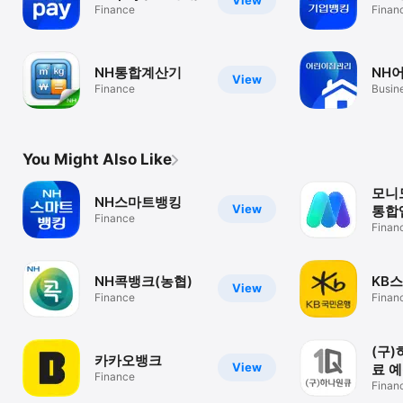
View
Finance
Finan
NH통합계산기
NH
View
Finance
Busin
You Might Also Like
모니
NH스마트뱅킹
View
통합
Finance
카드
Finan
NH콕뱅크(농협)
KB
View
Finance
Finan
(구)
카카오뱅크
View
료 
Finance
Finan