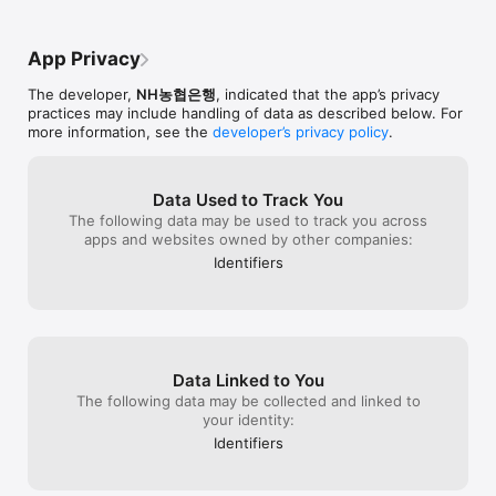
• 간단한 거래외국환은행지정 등록 

stable service. Thank you.
• 영업점 방문 없이 WU-AUTOSEND 정보등록/조회, 송금 

• 환율예약환전, 내맘대로 외화BOX, 외화선물 보내기 

App Privacy
■ 사장님을 위한 든든한 서비스 올원사장님+ 

The developer,
NH농협은행
, indicated that the app’s privacy
• 실사업장 관리와 주변 상권분석 

practices may include handling of data as described below. For
more information, see the
developer’s privacy policy
.
■ 모임을 쉽고 투명하게 관리하는 NH올원모임 

■ 매일 포인트 받는 포인트쌓기 

• 올원룰렛, 만보기, 캐시백 쿠폰몰 

Data Used to Track You
The following data may be used to track you across
■ 일상 속 모든 혜택을 드리는 생활혜택 

apps and websites owned by other companies:
• [혜택] 공동구매, 할인쿠폰, 페이스페이, 급여ON

Identifiers
• [자산/건강] 헬스케어, 올원만보기, 건강진단, 부동산, 모빌리티 

• [통신] 알뜰폰, 선불폰, 최신폰

• [생활] 오늘여행, 고향사랑기부제, 자원봉사

• [일상] 모바일신분증, 책이음, 올원명함, 방문택배, 운세, 국민비서 

■ 자산관리도 한눈에 쉽게 

Data Linked to You
• 소비, 투자, 부동산, 보험 

The following data may be collected and linked to
■ 우리아이 금융생활 

your identity:
• 영업점 방문 없이 비대면으로 미성년자 자녀 계좌 개설 

Identifiers
■ 간편결제/간편납부 

• 제로페이 결제부터 지로/생활요금, 국세, 지방세 및 공과금 납부 
