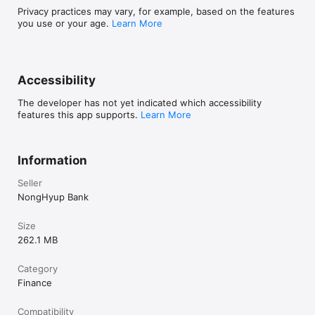
Privacy practices may vary, for example, based on the features
■ 금융서비스를 13개국 언어로 제공하는 글로벌뱅킹 

you use or your age.
Learn More
■ 큰 글로 시원시원하게 이용하는 큰글뱅킹 

• 큰글 전용 뱅킹 서비스 제공 

Accessibility
[NH올원뱅크 이용안내] 

The developer has not yet indicated which accessibility
○ 이용대상: 본인명의 휴대폰 및 계좌 보유자 (단, 본인명의 휴대폰
features this app supports.
Learn More
이 아닐 경우, 인터넷/스마트뱅킹 전자금융사기예방서비스 가입고객
에 한해 별도 인증 절차로 회원가입 할 수 있습니다.) 

○ 이용시간 : 00:15~23:55 (일부 서비스 제외) 

○ 문의 : NH농협은행 고객행복센터(1661-3000, 1522-3000) 또는 
Information
'NH올원뱅크 > 고객센터 > 상담원 문의' 

Seller
NongHyup Bank
NH올원뱅크 앱에서 사용하는 접근 권한을 안내해 드립니다. 

Size
■ 선택적 접근 권한 

- 연락처 : 올원송금(연락처송금), 외화선물하기, 더치페이, 자주쓰는 
262.1 MB
송금 등록, 올원명함에서 상대방의 연락처 정보를 사용하기 위해 연
락처 목록에 접근 합니다. 

Category
- 카메라 : 신분증촬영(회원가입, 입출금계좌개설, 송금한도 상향), 영
Finance
상통화 인증, Face ID, QR결제 이용 시 사용합니다. 

- 위치 : 위치기반으로 영업점 찾기를 위해 사용합니다. 

- 마이크 : AI톡 음성검색, 입출금계좌개설 시 영상통화 인증을 위해 
Compatibility