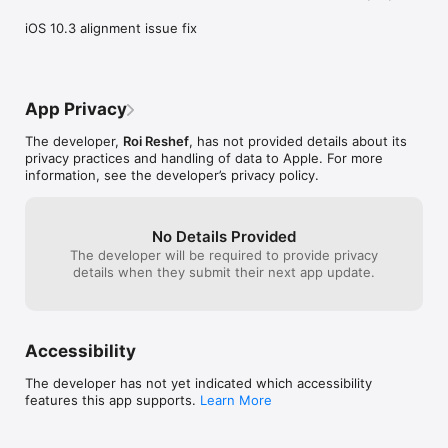
חוק לישראל

ממשק:

iOS 10.3 alignment issue fix
החלקת אצבע להעברה בין פרקים

לחיצה כפולה למסך מלא

מצב לילה

נעילת סיבוב בתוך התוכנה

בחירת פרשנים

App Privacy
תצוגת פרשנים מפוצלת

ועוד.

The developer,
Roi Reshef
, has not provided details about its
כל התוכן נלקח ממקורות חיצוניים חלקם מוגהים יותר וחלקם פחות וייתכן 
privacy practices and handling of data to Apple. For more
מאוד שנפלו בו שגיאות, נשמח על הארותיכם והערותיכם.

information, see the developer’s privacy policy.
On Your Way - the bigest free jewish iphone hebrew reader,

No Details Provided
conatains:

The developer will be required to provide privacy
the bible with Rashi, Onkelus, Eben Ezra, Ramban Seforno and 
details when they submit their next app update.
more

Mishan - with Bartenura and Tosfot yom tov

Talmud - Rashi and tosfot

Midrash Raba, Tanchuma and shimoni

lots of other books,

Accessibility
all for free, enjoy.
The developer has not yet indicated which accessibility
features this app supports.
Learn More