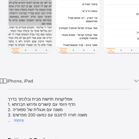
Watch
TV
iPhone, iPad
אפליקציות חדשות מבית ובלכתך בדרך

1. הדף היומי עם קישורים ופירוש חברותא

2. משנה עם אנגלית של ספאריה

3. משנה תורה לרמבם עם כמעט 200 מפרשים

more
לימוד יומי אוטומטי לפי התאריך העברי

פרשה, תהילים, חוק לישראל, דף יומי
