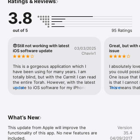
Ratings & Reviews
-----------------------

3.8
ארון הספרים היהודי מגיע לאייפון ובגדול,

ובלכתך בדרך - מאגר הספרים היהודי,

המאגר הגדול ביותר לספרי יהדות בסלולר 

בחינם,

out of 5
95 Ratings
Follow us on twitter: 

@OYWapp 

😞Still not working with latest
Great, but with
03/03/2025
http://goo.gl/gKt5A 

iOS software update
issue
Chaviv1
====================================תנ"ך 
מקראות גדולות:

This is a gorgeous application which I 
I absolutely lov
תורה - אונקלוס, תרגום יהונתן, רש"י, רמב"ן, אבן עזרא, ספורנו,בעל 
have been using for many years. I am 
you could possib
הטורים, אור החיים

totally blind, but with the Carmit I can read 
One issue that I
נ"ך - רלב"ג, מצודות דוד וציון

the entire Torah. However, with the latest 
is that I cannot
משנה - עם פירוש רבי עובדיה מברטנורה, והתוספות יום טוב

update to iOS software for my iPhone SE, 
more
This means that 
more
תלמוד בבלי - עם רש"י ותוספות

it has stopped working, being stuck and 
copy/define/sea
מדרשים - רבה, תנחומא ושמעוני

unable to go to previous screen. Hope 
menu options ar
ספרי הלכה - טור, שו"ע (משנה ברורה וביאור הלכה), ערוך השולחן, ילקוט 
you fix it soon, all the best
mildly annoying.
יוסף ועוד

update.
מוסר - מסילת ישרים, אורחות צדיקים, שערי תשובה ועוד

What’s New
מחשבה - נפש החיים, כוזרי, ברסלב, תניא ועוד

קבלה - זוהר מתורגם ועוד למעלה מ-70 ספרים בנושא.

This update from Apple will improve the 
Version
סידור - ספרד, ספרדי ואשכנז

functionality of this app. No new features are 
35.4
סליחות בנוסח ספרדי וע"מ

included.

04/09/2017