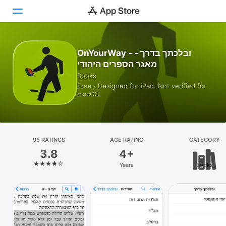
Today
OnYourWay - ובלכתך בדרך -
מאגר הספרים היהודי
Games
Books
Free · Designed for iPad. Not verified for
Apps
macOS.
Arcade
Search
95 RATINGS
AGE RATING
CATEGORY
3.8
4+
Platform
Years
Books
iPhone
iPad
Mac
Vision