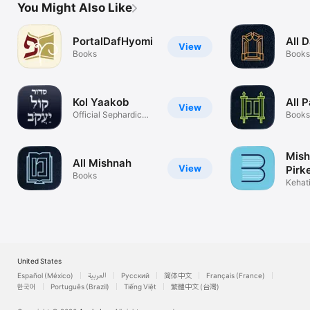
You Might Also Like
PortalDafHyomi
All D
View
Books
Books
Kol Yaakob
All 
View
Official Sephardic
Books
Siddur
Mish
All Mishnah
View
Pirk
Books
Kehati
transl
United States
Español (México)
العربية
Русский
简体中文
Français (France)
한국어
Português (Brazil)
Tiếng Việt
繁體中文 (台灣)