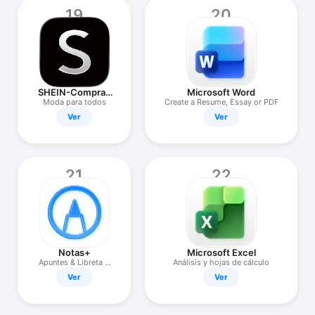
19
20
SHEIN-Compras
Microsoft Word
en línea
Moda para todos
Create a Resume, Essay or PDF
Ver
Ver
21
22
Notas+
Microsoft Excel
Apuntes & Libreta &
Análisis y hojas de cálculo
Cuaderno
Ver
Ver