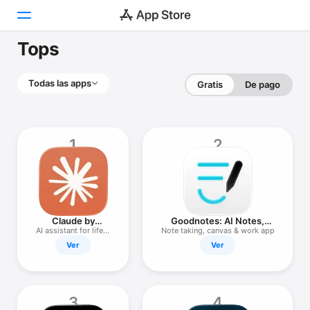
Tops
Hoy
Todas las apps
Gratis
De pago
Juegos
Apps
1
2
Arcade
Buscar
Plataforma
Claude by
Goodnotes: AI Notes,
iPhone
Anthropic
Docs, PDF
AI assistant for life &
Note taking, canvas & work app
work
Ver
Ver
iPad
Mac
Watch
3
4