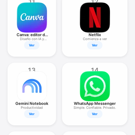
11
12
Canva: editor de
Netflix
fotos y video
Diseño con IA y
Comienza a ver
presentaciones
Ver
Ver
13
14
Gemini Notebook
WhatsApp Messenger
Productividad
Simple. Confiable. Privado.
Ver
Ver