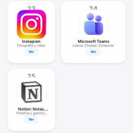
23
24
Instagram
Microsoft Teams
Fotografía y video
Llamar. Chatear. Colaborar.
Ver
Ver
25
Notion: Notas,
tareas e IA
Planifica y gestiona
proyectos
Ver