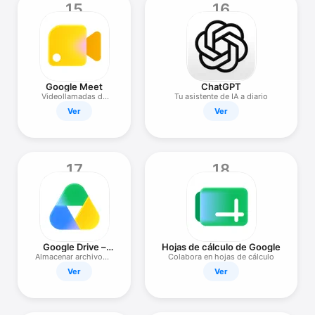
15
16
Google Meet
ChatGPT
Videollamadas de
Tu asistente de IA a diario
alta calidad
Ver
Ver
17
18
Google Drive –
Hojas de cálculo de Google
almacenamiento
Almacenar archivos y
Colabora en hojas de cálculo
fotos
Ver
Ver