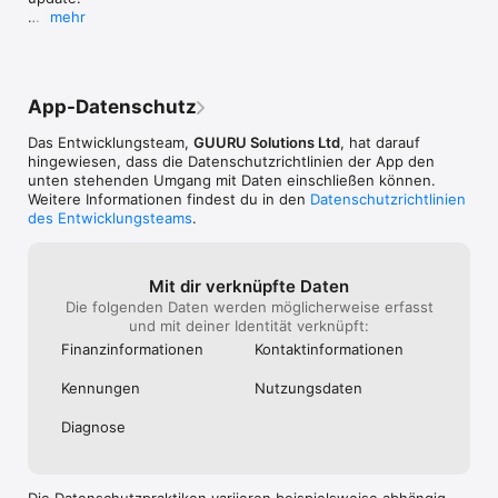
mehr
- Added optional teaser in News to position Slack 
as channel for exchange.
App-Datenschutz
Das Entwicklungsteam,
GUURU Solutions Ltd
, hat darauf
hingewiesen, dass die Datenschutz­richtlinien der App den
unten stehenden Umgang mit Daten einschließen können.
Weitere Informationen findest du in den
Datenschutzrichtlinien
des Entwicklungsteams
.
Mit dir verknüpfte Daten
Die folgenden Daten werden möglicherweise erfasst
und mit deiner Identität verknüpft:
Finanz­informa­tionen
Kontakt­informa­tionen
Kennungen
Nutzungs­daten
Diagnose
Die Datenschutzpraktiken variieren beispielsweise abhängig