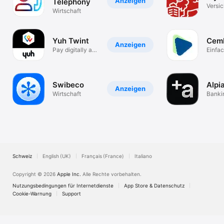
Anzeigen
Telephony
Versi
Wirtschaft
& Ser
Yuh Twint
Cem
Anzeigen
Pay digitally and
Einfac
cashlessly
nicht!
Swibeco
Alpi
Anzeigen
Wirtschaft
Banki
Anleg
Spare
Schweiz
English (UK)
Français (France)
Italiano
Copyright © 2026
Apple Inc.
Alle Rechte vorbehalten.
Nutzungsbedingungen für Internetdienste
App Store & Datenschutz
Cookie-Warnung
Support