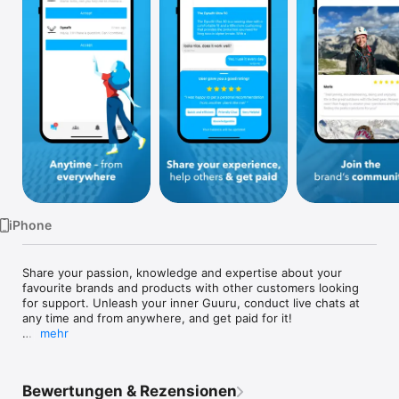
TV
iPhone
Share your passion, knowledge and expertise about your 
favourite brands and products with other customers looking 
for support. Unleash your inner Guuru, conduct live chats at 
any time and from anywhere, and get paid for it!

mehr
- Choose the communities in which you are an expert and be 
selected for your knowledge

- Define when you are available to live chat

Bewertungen & Rezensionen
- Receive chat requests and start or continue conversations 