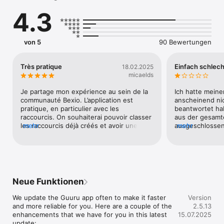
wherever you are

4.3
- Get paid for your support and track your earnings
von 5
90 Bewertungen
Très pratique
Einfach schlech
18.02.2025
micaelds
Je partage mon expérience au sein de la 
Ich hatte meinen
communauté Bexio. L’application est 
anscheinend nic
pratique, en particulier avec les 
beantwortet ha
raccourcis. On souhaiterai pouvoir classer 
aus der gesamt
les raccourcis déjà créés et avoir une 
mehr
ausgeschlossen
mehr
zone de recherche pour trouver le 
Anfragen mehr.D
raccourci. Ça devient compliqué quand on 
ganzen Fragebö
en a créé beaucoup. Merci pour tout!
können.Generell
sehr fragwürdig.
Kundenservice s
Neue Funktionen
We update the Guuru app often to make it faster 
Version
and more reliable for you. Here are a couple of the 
2.5.13
enhancements that we have for you in this latest 
15.07.2025
update:
