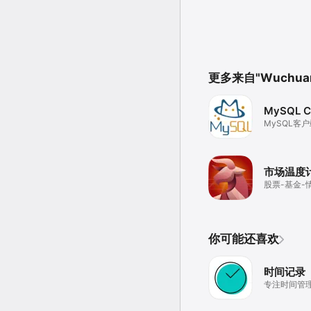
更多来自"Wuchuan V
MySQL Cl
MySQL客
市场温度
股票-基金-
你可能还喜欢
时间记录
专注时间管
天，科学规
作学习效率