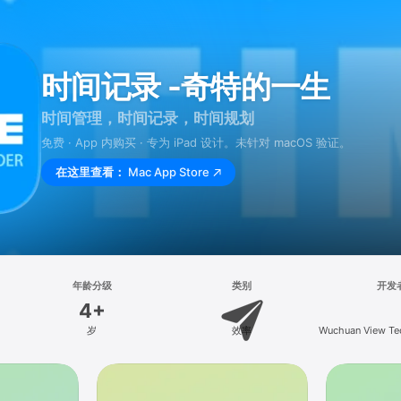
时间记录 -奇特的一生
时间管理，时间记录，时间规划
免费 · App 内购买 · 专为 iPad 设计。未针对 macOS 验证。
在这里查看：
Mac App Store
年龄分级
类别
开发
4+
岁
效率
Wuchuan View Te
Ltd