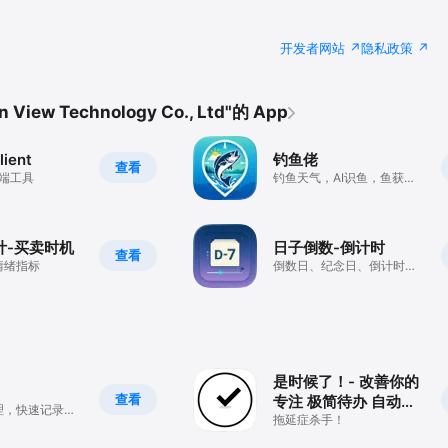
开发者网站
隐私政策
iew Technology Co., Ltd"的 App
ient
钓鱼佬
查看
户端工具
钓鱼天气，AI识鱼，鱼获日
记
计-买卖时机
日子倒数-倒计时
查看
情绪指标
倒数日、纪念日、倒计时、
节假日、放假日历
是时候了！- 改善你的
查看
专注 极简待办 自动记
理，快速记录一
录
拖延症杀手！
划投入，提升工