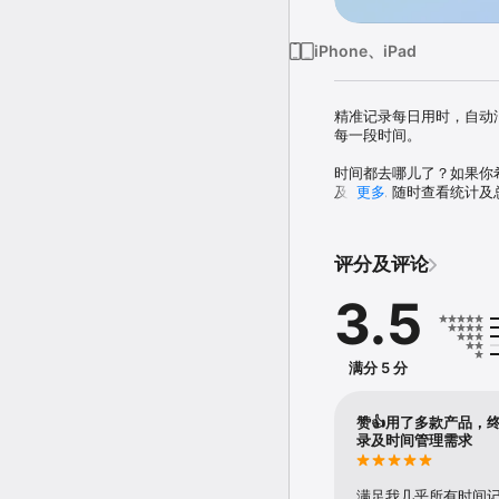
iPhone、iPad
精准记录每日用时，自动
每一段时间。

时间都去哪儿了？如果你
及规划，随时查看统计及总
更多
• 《奇特的一生》时间管
• 一键快速记录、暂停、
• 支持番茄钟模式、定时
评分及评论
• 多维度统计分析图表
• 数据支持云同步，支持
3.5
• 极简风界面，帮助您
满分 5 分
赞👍用了多款产品，
录及时间管理需求
满足我几乎所有时间