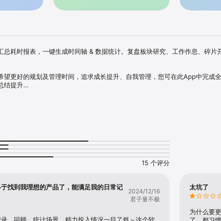
汇总耗时报表，一键生成时间轴 & 数据统计。复盘板块研究、工作作息、碎片
希望更好的规划及管理时间，追求成长提升、自我管理，您可在此App中完成
结提升

理大师-柳比歇夫坚持56年的“时间统计法”推荐应用；

结束活动，同时支持自定义补记/预约活动；

提醒模式，重要任务准时提醒；

：统计图、趋势图等，每天、每周、每月、每年时间的都去哪了一目了然；

一键发送邮箱或分享朋友查看点滴，一起进步；

更高效的专注任务，操作逻辑清晰简单；
15 个评分
终于找到我理想的产品了，能满足我的日常记
太坑了
2024/12/16
君子量不极
为什么要
记录、回顾、统计场景，精力投入情况一目了然～这个软
了，都习