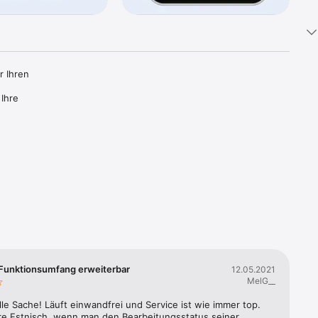
 Ihren 
Ihre 
hen oder 
n 
vice App 
Daten hat 
 Funktionsumfang erweiterbar
12.05.2021
MelG__
lle Sache! Läuft einwandfrei und Service ist wie immer top. 
e Estnisch, wenn man den Bearbeitungsstatus seiner 