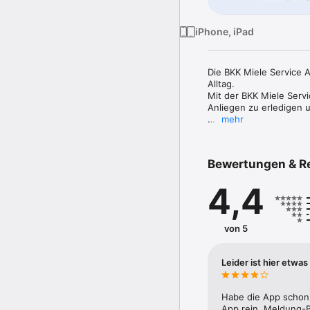
iPhone, iPad
Die BKK Miele Service A
Alltag. 

Mit der BKK Miele Servi
Anliegen zu erledigen 
mehr
Mit nur wenigen Klick
Ihre persönlichen Daten 
Sollten Sie Ihre Gesund
Bewertungen & R
Ersatzbescheinigung an 
Behalten Sie den Überb
4,4
Überblick über Ihre eA
Anmeldung und Sicherhe
Die erstmalige Registri
von 5
möglich. Nutzen Sie daf
für uns höchste Priorität
Leider ist hier etwa
Weiterentwicklung:

Die BKK Miele App wird
Habe die App schon 
App rein. Meldung-B