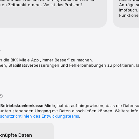
eren Zeitpunkt erneut. Wo ist das Problem?
Anträge se
Impfbuch.
Funktione
an die BKK Miele App „Immer Besser“ zu machen.

n, Stabilitätsverbesserungen und Fehlerbehebungen zu profitieren, lade
z
,
Betriebskrankenkasse Miele
, hat darauf hingewiesen, dass die Datens
n unten stehenden Umgang mit Daten einschließen können. Weitere Inf
schutzrichtlinien des Entwicklungsteams
.
rknüpfte Daten