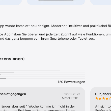
pp wurde komplett neu designt. Moderner, intuitiver und praktikabel für
ce App haben Sie überall und jederzeit Zugriff auf viele Funktionen, um 
und das ganz bequem von Ihrem Smartphone oder Tablet aus.

s können Sie Rechnungen und andere Dokumente bequem online einreic
aktualisieren. 

heitskarte nicht dabei haben, senden Sie direkt aus der App eine 
ezensionen
die Arztpraxis.

lick über Ihre Gesundheit – mit den Funktionen in der App haben Sie de
U, Vorsorgetermine und weitere Bereiche.

it:

erung für unsere Online-Services ist komfortabel über die BKK Miele Ser
120 Bewertungen
ür bitte eines der in der App angebotenen Verfahren. Der Schutz Ihrer 
.

s schief gegangen
Gut, aber
12.05.2023
MotoGP2015
 kontinuierlich weiterentwickelt und um neue Funktionen ergänzt

länger aber seit 1 Woche komme ich nicht in der 
An sich to
esteht das Problem weiterhin, versuchen Sie es 
Schön wär