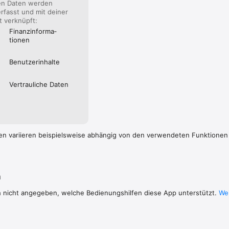
en Daten werden
rfasst und mit deiner
ät verknüpft:
Finanz­informa­
tionen
Benutzer­inhalte
Vertrauliche Daten
en variieren beispielsweise abhängig von den verwendeten Funktionen
n
h nicht angegeben, welche Bedienungshilfen diese App unterstützt.
Wei