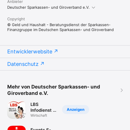
Anbieter
========

Deutscher Sparkassen- und Giroverband e.V.
Geld und Haushalt –

Beratungsdienst der Sparkassen-Finanzgruppe

im Deutschen Sparkassen- und Giroverband

Copyright
Charlottenstraße 47

© Geld und Haushalt - Beratungsdienst der Sparkassen-
10117 Berlin

Finanzgruppe im Deutschen Sparkassen- und Giroverband
»Geld und Haushalt – Beratungsdienst der Sparkassen-
Finanzgruppe« ist eine Einrichtung des Deutschen 
Sparkassen- und Giroverbands e. V. (DSGV). Er unterstützt 
Entwicklerwebsite
Verbraucher:innen mit kostenfreien Angeboten rund um die 
Datenschutz
Mehr von Deutscher Sparkassen- und
Giroverband e.V.
LBS
Anzeigen
Infodienst R
& St
Wirtschaft
Events S-