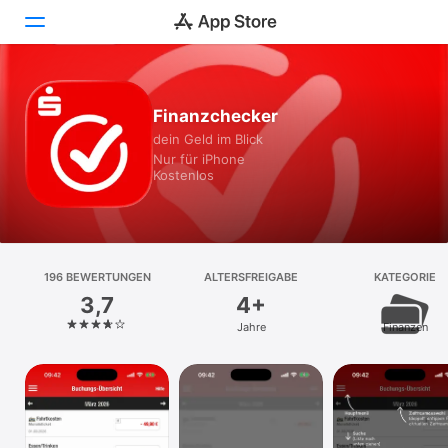
Heute
Finanzchecker
dein Geld im Blick
Spiele
Nur für iPhone
Kostenlos
Apps
Arcade
Suchen
196 BEWERTUNGEN
ALTERSFREIGABE
KATEGORIE
3,7
4+
Plattform
Jahre
Finanzen
iPhone
iPad
Mac
Vision