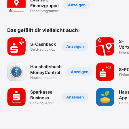
Anzeigen
Finanzgruppe
Dienst­programme
Das gefällt dir vielleicht auch
S-
S-Cashback
Anzeigen
Vort
Geld-zurück-
Finan
Vorteile
Haushaltsbuch
S-P
Anzeigen
MoneyControl
Einfac
Haushaltsbuch
kassi
Budget Ausgaben
Sparkasse
Haus
Anzeigen
Business
App
Banking-App für
Dein G
Ihre Firma.