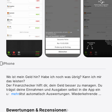
Watch
TV
iPhone
Wo ist mein Geld hin? Habe ich noch was übrig? Kann ich mir 
das leisten?

Der Finanzchecker hilft dir, dein Geld besser zu managen. Du 
trägst deine Einnahmen und Ausgaben selbst in die App ein 
und erhältst automatisch Auswertungen. Wiederkehrende 
mehr
Buchungen lassen sich automatisieren und erleichtern die 
regelmäßige Pflege. So behältst du jederzeit den Überblick 
über dein Budget und weißt, was du ausgeben kannst.

Bewertungen & Rezensionen