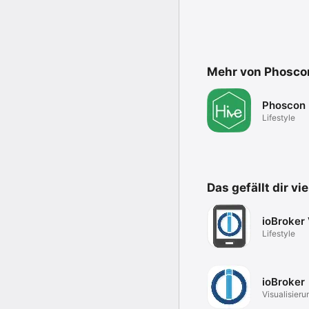
Mehr von Phosco
Phoscon 
Lifestyle
Das gefällt dir vi
ioBroker 
Lifestyle
ioBroker
Visualisieru
ioBroker