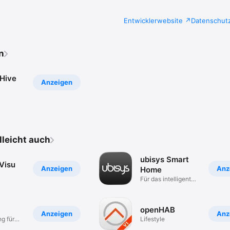
Entwicklerwebsite
Datenschut
n
Hive
Anzeigen
elleicht auch
ubisys Smart
Visu
Anzeigen
Anz
Home
Für das intelligente
Zuhause
openHAB
Anzeigen
Anz
ng für
Lifestyle