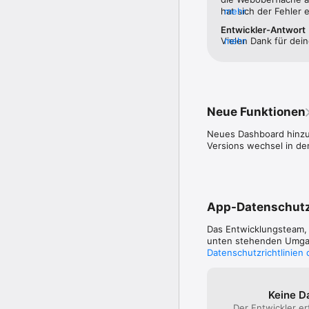
hat sich der Fehler
mehr
App sich vorher nich
Entwickler-Antwort
anmelden kann da der
Vielen Dank für dein
mehr
Neustart der App hil
Nutzung deines Sma
hier noch nach geb
Neue Funktionen
Neues Dashboard hinzu
Versions wechsel in d
App-Datenschut
Das Entwicklungsteam
unten stehenden Umgang
Datenschutzrichtlinien
Keine D
Der Entwickler er