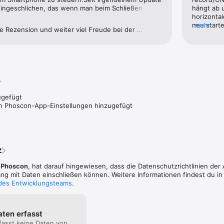
 eingeschlichen, das wenn man beim Schließen der 
hängt ab 
t abmeldet, dich nicht ohne weiteres wieder 
horizontal
 Bildschirm weiß bleibt.Erst ein mehrmaliges 
neu start
mehr
e Rezension und weiter viel Freude bei der 
ft aber nur über Gateway suchen. Vielleicht kann 
dann..
rthome mit Phoscon.
essert werden.
gefügt

en Phoscon-App-Einstellungen hinzugefügt
z
,
Phoscon
, hat darauf hingewiesen, dass die Datenschutz­richtlinien der
 mit Daten einschließen können. Weitere Informationen findest du in
 des Entwicklungsteams
.
aten erfasst
fasst keine Daten von