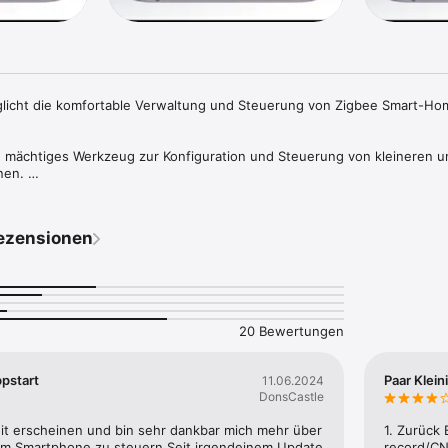
licht die komfortable Verwaltung und Steuerung von Zigbee Smart-Ho
n mächtiges Werkzeug zur Konfiguration und Steuerung von kleineren u
en. 

opulären Funkstandard Zigbee, unterstützt die Phoscon App eine stetig 
tern, Sensoren und Schaltern verschiedener namhafter Hersteller.
ezensionen
20 Bewertungen
pstart
Paar Klein
11.06.2024
DonsCastle
eit erscheinen und bin sehr dankbar mich mehr über 
1. Zurück 
m Smartphone zu steuern.Seit irgendeinem Update 
record/CN