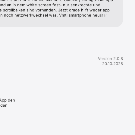
und an in nem white screen fest- nur senkrechte und 
e scrollbalken sind vorhanden. Jetzt grade hilft weder app 
en noch netzwerkwechsel was. Vmtl smartphone neustart 
Version 2.0.8
20.10.2025
 App den
 den