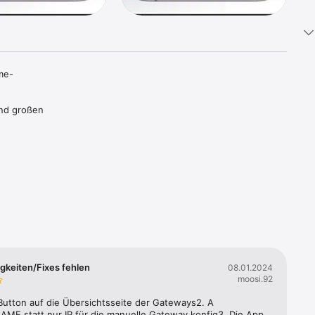
me-
nd großen 
igkeiten/Fixes fehlen
08.01.2024
moosi.92
Button auf die Übersichtsseite der Gateways2. A 
AME statt nur IP für die manuelle Gateway konfig3. Die App 