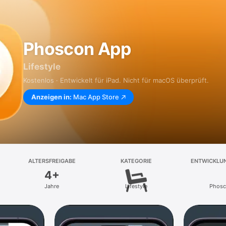
Phoscon App
Lifestyle
Kostenlos · Entwickelt für iPad. Nicht für macOS überprüft.
Anzeigen in:
Mac App Store
ALTERSFREIGABE
KATEGORIE
ENTWICKLU
4+
Jahre
Lifestyle
Phosc