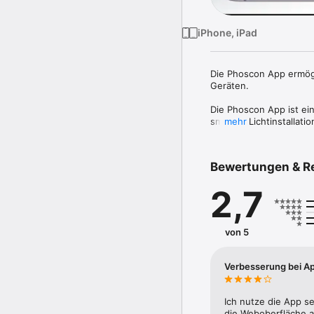
iPhone, iPad
Die Phoscon App ermög
Geräten.

Die Phoscon App ist ei
smarten Lichtinstallation
mehr
Spezialisiert auf den p
wachsende Zahl an Lich
Bewertungen & R
2,7
von 5
Verbesserung bei Ap
Ich nutze die App s
die Weboberfläche a