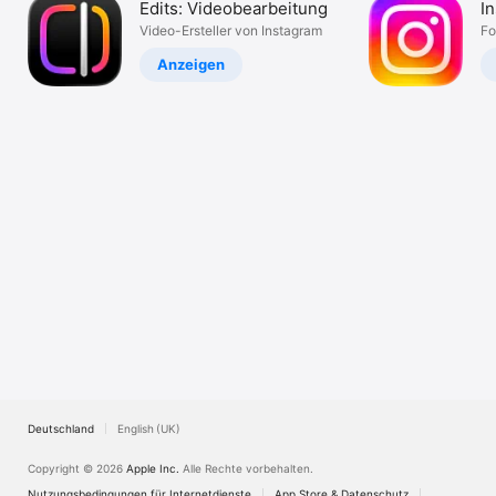
Edits: Videobearbeitung
I
Watch
Video-Ersteller von Instagram
Fo
TV
Anzeigen
Deutschland
English (UK)
Copyright © 2026
Apple Inc.
Alle Rechte vorbehalten.
Nutzungsbedingungen für Internetdienste
App Store & Datenschutz