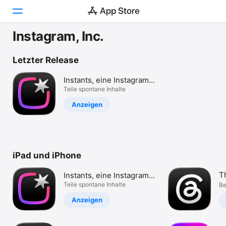
Instagram, Inc.
Heute
Letzter Release
Spiele
Instants, eine Instagram-
App
Teile spontane Inhalte
Apps
Anzeigen
Arcade
Suchen
iPad und iPhone
Plattform
iPhone
T
Instants, eine Instagram-
iPad
App
Teile spontane Inhalte
Be
Mac
Anzeigen
Vision