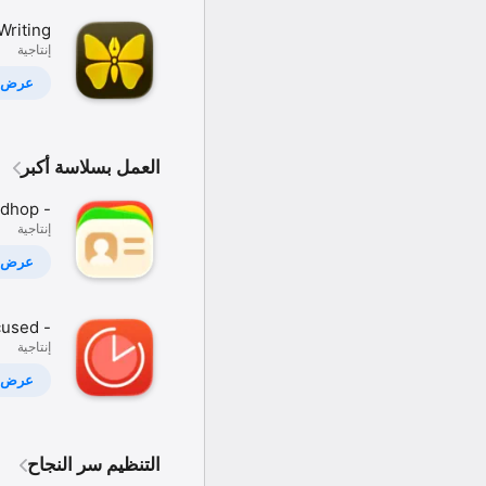
Writing
App
إنتاجية
عرض
العمل بسلاسة أكبر
dhop -
إنتاجية
ntacts
عرض
used -
إنتاجية
modoro
Timer
عرض
التنظيم سر النجاح