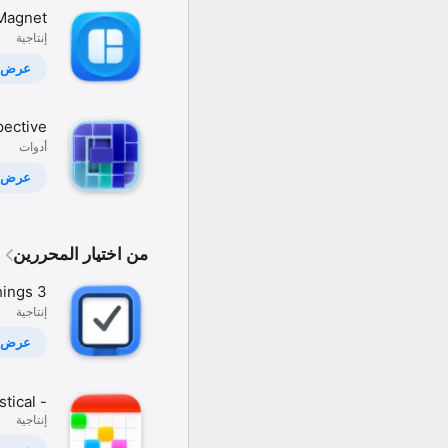
Magnet
إنتاجية
عرض
ective
أدوات
عرض
من اختيار المحررين
ings 3
إنتاجية
عرض
stical -
إنتاجية
lendar