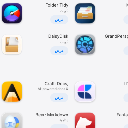
Folder Tidy
أدوات
عرض
DaisyDisk
GrandPersp
أدوات
عرض
Th
Craft: Docs,
AI-powered docs &
Notes, Tasks &
second brain
AI
عرض
Bear: Markdown
Fanta
Ca
إنتاجية
Notes