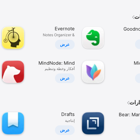
ات
Evernote
Goodno
Notes
Notes Organizer &
Planner
عرض
MindNode: Mind
Mi
O
أفكار وخطة وتنظيم
Map & Outline
عرض
ارات
Drafts
Bear: Ma
إنتاجية
عرض