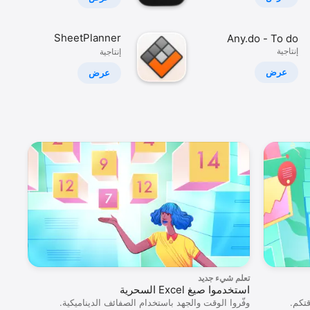
SheetPlanner
Any.do - To do
إنتاجية
list & Calendar
إنتاجية
عرض
عرض
تعلم شيء جديد
البدء
استخدموا صيغ Excel السحرية
ft 365
وفّروا الوقت والجهد باستخدام الصفائف الديناميكية.