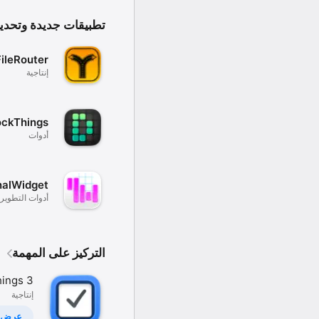
تطبيقات جديدة وتحديث
FileRouter
إنتاجية
ckThings
أدوات
nalWidget
أدوات التطوير
التركيز على المهمة
ings 3
إنتاجية
عرض