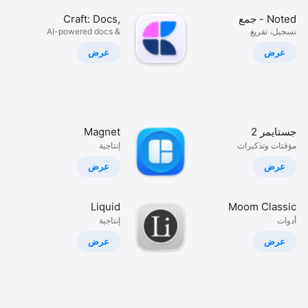
Noted - جمع
Craft: Docs,
الصوت
تسجيل، تفريغ
Notes, Tasks &
AI-powered docs &
second brain
والملاحظات
AI
عرض
عرض
جستايمر 2
Magnet
مؤقتات وتذكيرات
إنتاجية
ببساطة
عرض
عرض
Liquid
Moom Classic
أدوات
إنتاجية
عرض
عرض