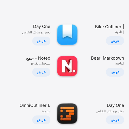
المن
Day One
Bike Outliner |
إنتاجية
Writing App
دفتر يومياتك الخاص
بالحياة
عرض
عرض
Bear: Markdown
Noted - جمع
إنتاجية
Notes
الصوت
تسجيل، تفريغ
والملاحظات
عرض
عرض
OmniOutliner 6
Day One
دفتر يومياتك الخاص
إنتاجية
بالحياة
عرض
عرض