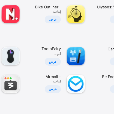
Bike Outliner |
Ulysses: 
إنتاجية
Writing App
عرض
ToothFairy
Car
Co
أدوات
عرض
Airmail -
Be Foc
Po
إنتاجية
Lightning Fast
Email
عرض