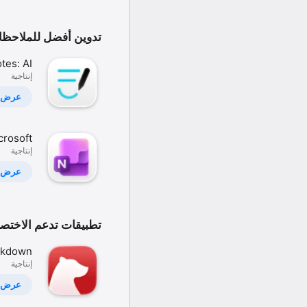
Outlook.
تدوين أفضل للملاحظ
tes: AI
إنتاجية
, Docs,
PDF
عرض
crosoft
إنتاجية
neNote
عرض
تطبيقات تدعم الاختص
rkdown
إنتاجية
Notes
عرض