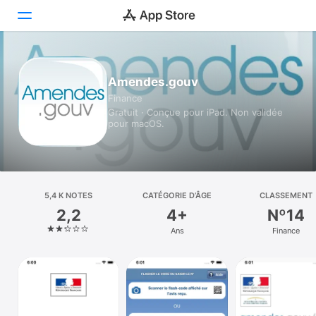
Aujourd’hui
Amendes.gouv
Finance
Jeux
Gratuit · Conçue pour iPad. Non validée
pour macOS.
Apps
Arcade
Recherche
5,4 K NOTES
CATÉGORIE D’ÂGE
CLASSEMENT
2,2
4+
Nº14
Plateforme
Ans
Finance
iPhone
iPad
Mac
Vision