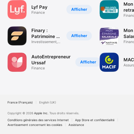
Mon
Lyf Pay
Afficher
retra
Finance
Finan
Finary :
Mon 
Afficher
Patrimoine &
Sala
Budget
Investissement,
Finan
budget, crypto
AutoEntrepreneur
MAC
Afficher
Urssaf
Assur
Finance
Banqu
France (Français)
English (UK)
Copyright © 2026
Apple Inc.
Tous droits réservés.
Conditions générales des services Internet
App Store et confidentialité
Avertissement concernant les cookies
Assistance