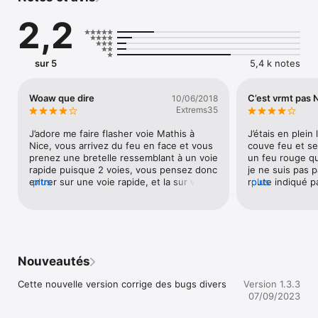
validité,

2,2
 -  Validez !

L’application permet également d’obtenir directement un 
justificatif de paiement, par téléchargement ou envoi  par 
sur 5
5,4 k notes
courriel.
Woaw que dire
C’est vrmt pas 
10/06/2018
Extrems35
J’adore me faire flasher voie Mathis à 
J’étais en plein 
Nice, vous arrivez du feu en face et vous 
couve feu et seu
prenez une bretelle ressemblant à un voie 
un feu rouge qua
rapide puisque 2 voies, vous pensez donc 
je ne suis pas pa
entrer sur une voie rapide, et la sur votre 
plus
route indiqué p
plus
droite vous avez un super radar, non 
scooter 50cc, en
signalé ou alors le panneau est caché, pas 
bien sûr ,et je t
de panneau de limitation de vitesse ou 
municipale à en
encore pas vu, vous roulez par logique 
fais signe de m’
sur cette double voie puisque vous 
verbalise pour f
entrez au tout début de cette voie, vous 
absolument pas p
Nouveautés
accédez cela me semble logique et vous 
parti au rouge l
vous collez à 70 kilomètres heure mais 
route de ma droi
Cette nouvelle version corrige des bugs divers
Version 1.3.3
non ce radar est à 50 puisque ils 
directement ar
07/09/2023
considère que nous sommes encore en 
moi, ce qui n’éta
agglomération, surtout que j’étais en moto 
passé 25-30 sec 