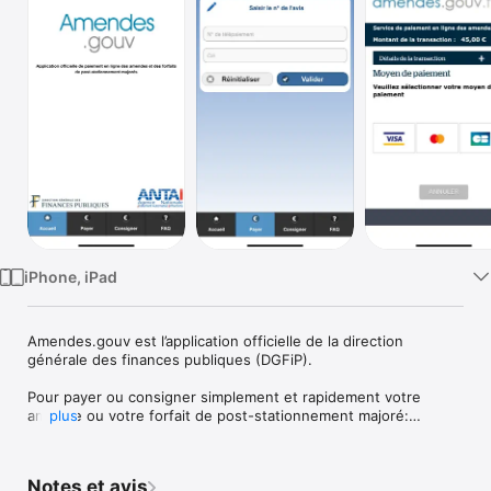
Watch
TV
iPhone, iPad
Amendes.gouv est l’application officielle de la direction 
générale des finances publiques (DGFiP).

Pour payer ou consigner simplement et rapidement votre 
amende ou votre forfait de post-stationnement majoré:

plus
 -  Flashez le code-barres 2D ou saisissez le numéro de 
télépaiement, présents sur la carte de paiement ou de 
consignation,

Notes et avis
 -  Saisissez les coordonnées d’une carte bancaire en cours de 