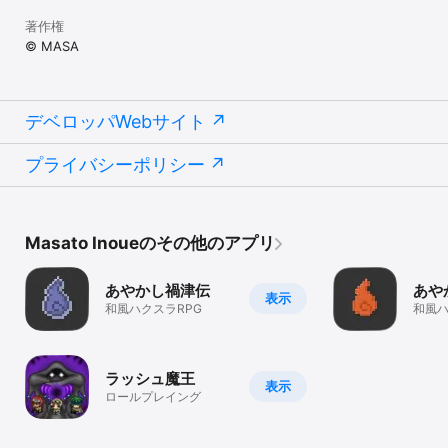
著作権
© MASA
デベロッパWebサイト
プライバシーポリシー
Masato Inoueのその他のアプリ
あやかし禍津伝
あや
表示
和風ハクスラRPG
和風ハ
ラッシュ魔王
表示
ロールプレイング