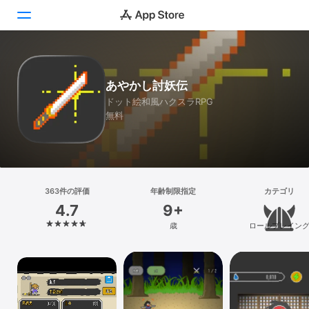
Today
あやかし討妖伝
ゲーム
ドット絵和風ハクスラRPG
無料
アプリ
Arcade
検索
363件の評価
年齢制限指定
カテゴリ
4.7
9+
プラットフォーム
歳
ロールプレイン
iPhone
iPad
Mac
Vision