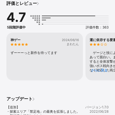
評価とレビュー
夜活動していた

その活動は場所に囚われず、遠征を繰り返し、全国各地の同志を集
4.7
めながら行われた

これは、彼ら妖怪退治屋による、妖怪との戦いの記録である

■このゲームについて

5段階評価中
評価件数：363
このゲームは、妖怪退治屋として様々な妖怪を討伐していく和風ハ
クスラゲームです。

気に入ったキャラクターを育てるもよし、貴重な武具を探すもよ
神ゲー
運に依存する要
2024/06/16
し、武具の良い追加効果を狙うのもよし、

まわたん
妖怪図鑑を埋めるのもよしと自由に遊んでください。

ずーーーっと新作を待ってます
　ゲージと技に
■戦闘

あって面白い。
戦闘は、3人まで参加することができます。

すると全体攻撃
戦闘に参加するキャラクターは、時間経過で行動ゲージが増加して
強いボス戦向き
いき、

なく対応した両
さらに見る
一定値になると行動することができます。

り、戦略的に立
行動には、通常攻撃と技量を消費する技があります。

がっている。　
状況に応じて通常攻撃と、戦闘に有利に進めることができる技を使
て良い武器が手
い分けていきましょう。

優れた異名の味
素が強くなり、
■仲間

素が無くなって
アップデート
妖怪退治の道中では、新たな退治屋の仲間としてキャラクターが加
の方が回復と火
入することがあります。

多く、職業バラ
【追加】

バージョン1.7.0
仲間には、侍をはじめ、忍者や巫女、法師など様々なキャラクター
味方のレベルア
・探索エリア「禁足地」の最奥を拡張しました。

2022/06/28
がいます。

成要素が薄い。