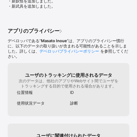
・新妖怪を追加しました。

戦闘に参加させ、育成していきましょう。

強くしていると
・新武具を追加しました。
い。　装備は同
■武具

効果を選ぶ形式
武具には、刀や胴衣、小手、装飾品など様々なものが存在します。

ない女性職業は
武具は、妖怪退治の道中で手に入れることができます。

を加えて差異化
また武具には、追加効果が付与される時があります。

量消費量が少な
アプリのプライバシー
やすくする代わ
■オンラインモード

ることで、使い
デベロッパである“
Masato Inoue
”は、アプリのプライバシー慣行
オンラインモードに接続して、公開中のステージに挑戦することが
いように調整す
に、以下のデータの取り扱いが含まれる可能性があることを示しま
できます。
ップをさらに細
した。詳しくは、
デベロッパプライバシーポリシー
を参照してくだ
大幅に減らして
さい。
スを変える。　
準に達した時に
し、運の要素は
ユーザのトラッキングに使用されるデータ
器と防具が手に
次のデータは、他社のアプリやWebサイト間でユーザを
る。　(代わり
トラッキングする目的で使用される場合があります。
1種ではなく3〜
具は決戦やボス
位置情報
ID
さらに低くする
せた際の特殊効
使用状況データ
診断
る。　決戦とボス
る代わりに名品
らに低くして伝
様々な工夫をす
多いが、全てが
なってしまって
ユーザに関連付けられたデータ