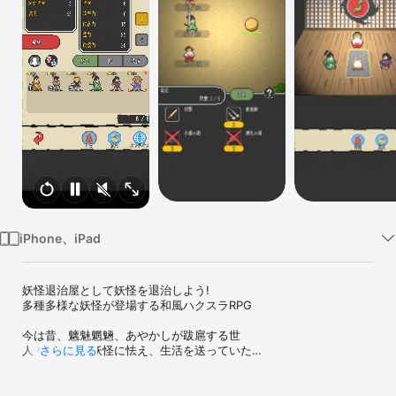
Watch
TV
iPhone、iPad
妖怪退治屋として妖怪を退治しよう!

多種多様な妖怪が登場する和風ハクスラRPG

今は昔、魑魅魍魎、あやかしが跋扈する世

人々は悪しき妖怪に怯え、生活を送っていた

さらに見る
そんな中、人々の暮らしを守り、悪しき妖怪に立ち向かわんとする
者たちが現れた

彼らは同じ志を共にする者で集まり、妖怪専門の退治屋として、日