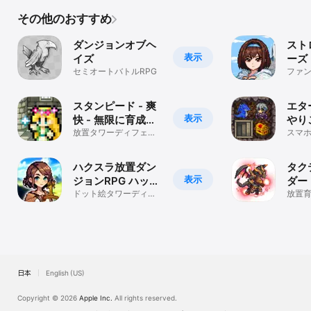
その他のおすすめ
ダンジョンオブヘ
スト
表示
イズ
ーズ
セミオートバトルRPG
ファン
スタンピード - 爽
エタ
表示
快 - 無限に育成で
やり
きる放置ゲーム
放置タワーディフェン
なダ
スマ
スゲーム
ク！
RPG
ョン
ハクスラ放置ダン
タク
表示
ジョンRPG ハック
ダー 【ハクスラ放
アンドクラフト
ドット絵タワーディフ
置R
放置
ェンス×錬金術のお店経
ング
SHOP
営
でやり
日本
English (US)
Copyright © 2026
Apple Inc.
All rights reserved.