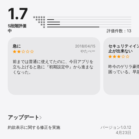
1.7
アプリケーションサポート & ガイド

https://jpn.pioneer/ja/support/pcperipherals/app/iapp_drive_as
sist/jp.html

アプリケーション & テクニカル サポート

5段階評価
https://jpn.pioneer/ja/support/soft/iapp_drive_assist/jp.html

中
評価件数：13
■ 主な機能

急に
セキュリティイ
2018/04/15
・オートセキュリティストップ※1

止が出来ない
やたべー
・フォトシェアリング

・セキュリティインフォ一時受信停止機能

前までは普通に使えてたのに、今日アプリを
・アクシデントインフォ一時受信停止機能

昨今のゲリラ豪
立ち上げると急に『初期設定中』から進まな
・セキュリティインフォ受信イメージ確認

困っている。早
くなった。
・アクシデントインフォ受信イメージ確認

・スマートキーホルダー探索機能※2

※1：サイバーナビ（2016年モデル）はiPhoneの画面上にアプリが
表示されている場合のみ動作します。700シリーズは非対応です。

※2：別売のスマートキーホルダー「CD-SK1」が必要です。iPhone
からスマートキーホルダー「CD-SK1」を探索できますが、スマート
キーホルダー「CD-SK1」からiPhoneの探索はできません。

アップデート
■ 注意事項

約款表示に関する修正を実施
バージョン1.0.12
セキュリティインフォ/アクシデントインフォのご利用は下記設定が
4月23日
必要です。
