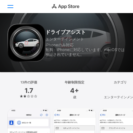
Today
ドライブアシスト
エンターテインメント
ゲーム
iPhoneのみ対応
無料 · iPhoneに対応しています。macOSでは
アプリ
検証されていません。
Arcade
検索
13件の評価
年齢制限指定
カテゴリ
1.7
4+
プラットフォーム
歳
エンターテインメ
iPhone
iPad
Mac
Vision