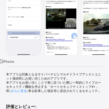
Watch
TV
iPhone
本アプリは対象となるサイバーナビとマルチドライブアシストユニ
ット接続時にお使い頂くためのアプリです。

本アプリをお使い頂くことで車に近づいた際に一時的にライブカー
セキュリティ機能を停止する「オートセキュリティストップ※1 」、
機械式駐車場に車を駐車した場合等に送信されてくるセキュリティ
さらに見る
インフォのメール通知を一時的に停止する「セキュリティインフォ
一時受信停止」などをお使い頂けます。

評価とレビュー
本アプリの詳細は下記をご確認ください。
