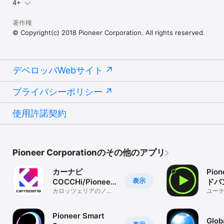
4+
著作権
© Copyright(c) 2018 Pioneer Corporation. All rights reserved.
デベロッパWebサイト
プライバシーポリシー
使用許諾契約
Pioneer Corporationのその他のアプリ
カーナビ
Pio
表示
COCCHi/Pioneer
ドバ
のカーナビ(かーな
カロッツェリアのノウ
トコ
ユー
ハウ搭載カーナビ！交
び)
通情報カーナビアプリ
Pioneer Smart
Glob