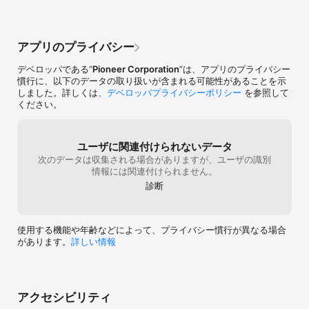
パイオニアHP「オーナーズリンク」の「お客様情報登録」と「商品
登録」を行います。続いて「マルチドライブアシストユニット管
理」から通知先を登録します。

メインユニット本体の「セキュリティ/アクシデントインフォ設定」
アプリのプライバシー
を「ON」にします。

※商品登録がまだの場合は本設定ができません。

デベロッパである“
Pioneer Corporation
”は、アプリのプライバシー
※セキュリティインフォのご利用にはマルチドライブアシストユニッ
慣行に、以下のデータの取り扱いが含まれる可能性があることを示
ト本体にネットワークスティックもしくはデータ通信専用通信モジ
しました。詳しくは、
デベロッパプライバシーポリシー
を参照して
ュールの接続が必要です。アクシデントインフォはWi-Fiもしくは
ください。
Bluetoothテザリングでもお使い頂けます。
ユーザに関連付けられないデータ
次のデータは収集される場合がありますが、ユーザの識別
情報には関連付けられません。
診断
使用する機能や年齢などによって、プライバシー慣行が異なる場合
があります。
詳しい情報
アクセシビリティ