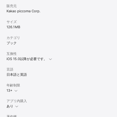
・【推しの子】

販売元
・怪獣８号

Kakao piccoma Corp.
・アオのハコ

・ブルーロック

・ＷＩＮＤ　ＢＲＥＡＫＥＲ

サイズ
・うるわしの宵の月

126.1 MB
・転生したらスライムだった件

・SPY×FAMILY

カテゴリ
・薫る花は凛と咲く

ブック
◆あなたの好みに合った作品ともっと出会える「My Home」

互換性
「My Home」で読みたい作品の好みを選んで設定するだけで、あな
iOS 15.0以降が必要です。
たにフィットした作品と好きな作品のおトクな情報を表示できま
す。「My Home」を設定してあなただけのピッコマホーム画面をお
言語
楽しみください。

日本語と英語
◆毎月お得にコインチャージ「月間プラン」 

月間プランに登録することにより、毎月1回定期的にコインチャージ
年齢制限
ができます。一定期間の継続で作品購入時に使えるクーポンが獲得
13+
でき、よりお得にピッコマを楽しむことができます。

※月間プランには「無料トライアル」期間はありません。プラン登録
時に月額利用料の決済が行われます。

アプリ内購入
※月間プランを登録しなくても、ピッコマをお楽しみいただくことが
あり
可能です。

※購入後のお支払いはお使いのApple ID（iTunesアカウント）に請
著作権