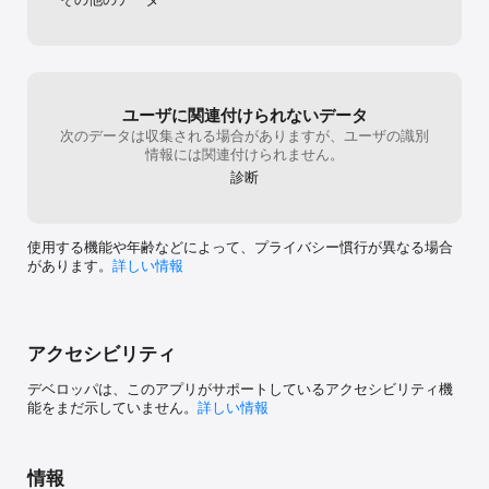
【注目の爆読み¥0作品】（一部紹介）

・無職転生 ～異世界行ったら本気だす～

・金色のガッシュ！！ 完全版

・成長チートでなんでもできるようになったが、無職だけは辞めら
れないようです

・この素晴らしい世界に祝福を！

・銀牙伝説ウィード

ユーザに関連付けられないデータ
・金色の文字使い ―勇者四人に巻き込まれたユニークチート―

次のデータは収集される場合がありますが、ユーザの識別
・賢者の孫

情報には関連付けられません。
・盾の勇者の成り上がり

診断
・オーイ！ とんぼ

◆話題の映像化作品もピッコマに勢揃い

使用する機能や年齢などによって、プライバシー慣行が異なる場合
アニメ、実写化で人気の作品もピッコマならいつでも読める。

があります。
詳しい情報
ピッコマでトレンドの作品を読んで、お気に入りのマンガを見つけ
てみてください。

【アニメ化、実写化作品】（一部紹介）

アクセシビリティ
・呪術廻戦

・ONE PIECE 

デベロッパは、このアプリがサポートしているアクセシビリティ機
・鬼滅の刃

能をまだ示していません。
詳しい情報
・キングダム

・チェンソーマン

・ダンダダン

・終末のワルキューレ

情報
・ウマ娘 シンデレラグレイ
