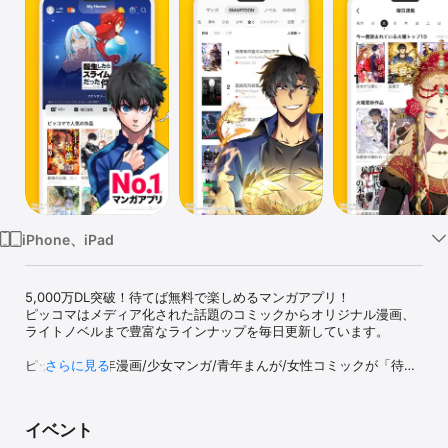
Watch
TV
iPhone、iPad
5,000万DL突破！待てば無料で楽しめるマンガアプリ！

ピッコマはメディア化された話題のコミックからオリジナル漫画、
ライトノベルまで豊富なラインナップを毎日更新しています。

ピッコマは少年漫画/少女マンガ/青年まんが/女性コミックが「待て
さらに見る
ば¥0」で楽しめる漫画アプリです。

アニメ化された漫画から、映画化の原作ノベルまで豊富なラインナ
ップで人気作品を配信しています。

イベント