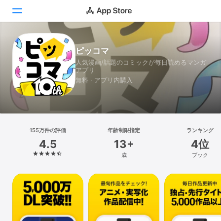
Today
ピッコマ
人気漫画/話題のコミックが毎日読めるマンガ
ゲーム
アプリ
無料 · アプリ内購入
アプリ
Arcade
155万件の評価
検索
年齢制限指定
ランキング
4.5
13+
4位
プラットフォーム
歳
ブック
iPhone
iPad
Mac
Vision