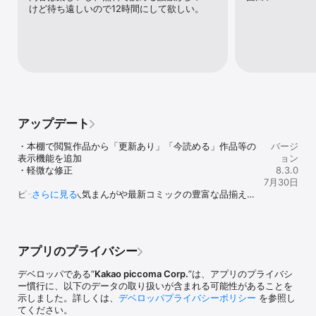
けど待ち遠しいので12時間にして欲しい。
・悪役に仕立てあげられた令嬢は財力を隠す

・オールエレメンツ～無限覚醒～

・悪女が剣を持った理由

・天才作曲家のやり直しライフ

・元御曹司、二度目の人生は底辺から

・名家の天才に転生しました

・ジャンル、変えさせて頂きます！

・今世は当主になります

・盗掘王

・BLEACH

アップデート
・無職転生 ～異世界行ったら本気だす～

・逃げ上手の若君

・本棚で閲覧作品から「更新あり」「今読める」作品等の
バージ
・ぐらんぶる

表示機能を追加

ョン
・幼女戦記

・軽微な修正

8.3.0
・片田舎のおっさん、剣聖になる～ただの田舎の剣術師範だったの
7月30日
に、大成した弟子たちが俺を放ってくれない件～

ピッコマでは人気まんがや最新コミックの豊富な品揃えに
さらに見る
・鬼の花嫁

加え、マンガ・ノベルで無料増量・割引などのお得なキャ
・正反対な君と僕

ンペーンを実施しています。また、フルカラー・縦スクロ
・ふつつかな悪女ではございますが ～雛宮蝶鼠とりかえ伝～

ールですらすら読める、スマートフォンに最適化されたマ
・ヘルモード　～やり込み好きのゲーマーは廃設定の異世界で無双
ンガコンテンツ「SMARTOON (スマトゥーン)」も展開
する～はじまりの召喚士

アプリのプライバシー
中！

・乙女ゲー世界はモブに厳しい世界です

この機会に是非、ピッコマで漫画・小説をお楽しみくださ
・才女のお世話

デベロッパである“
Kakao piccoma Corp.
”は、アプリのプライバシ
い！
ー慣行に、以下のデータの取り扱いが含まれる可能性があることを
示しました。詳しくは、
デベロッパプライバシーポリシー
を参照し
◆最新巻がどこよりもお得に読める！

てください。