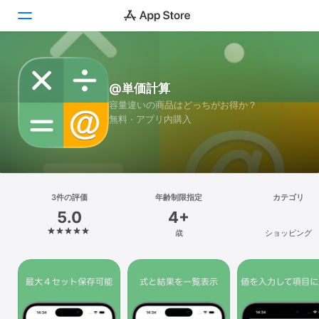
Today
@単価計算
ゲーム
容量違いの商品はどっちがお得か？
無料 · アプリ内購入
アプリ
Arcade
検索
3件の評価
年齢制限指定
カテゴリ
5.0
4+
プラットフォーム
歳
ショッピング
iPhone
iPad
Mac
Vision