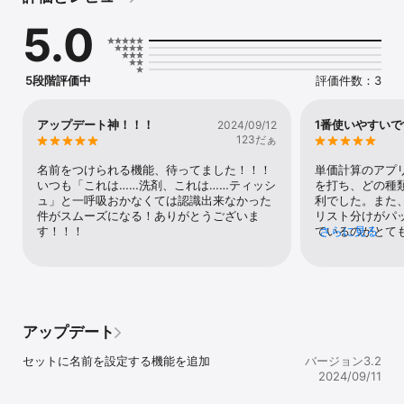
---------------------

5.0
◎ サブスクリプション・有料機能について

---------------------

サブスクリプション及び有料機能のご利用にあたっての規約などは
下記をご参照ください。

5段階評価中
評価件数：3
1. プライバシーポリシー: https://gsoft.jp/privacypolicy/jp/

2. 利用規約: https://www.apple.com/legal/internet-
アップデート神！！！
1番使いやすいで
2024/09/12
123だぁ
名前をつけられる機能、待ってました！！！
単価計算のアプ
いつも「これは……洗剤、これは……ティッシ
を打ち、どの種
ュ」と一呼吸おかなくては認識出来なかった
利でした。また
件がスムーズになる！ありがとうございま
リスト分けがパ
す！！！
ているのがとて
さらに見る
料は本当に助かり
アップデート
セットに名前を設定する機能を追加
バージョン3.2
2024/09/11