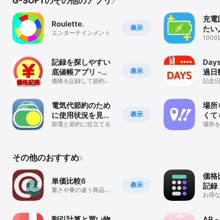
G-SOFTのその他のアプリ
充電
Roulette.
表示
たい
エンターテインメント
プリ
100
ター
記録を探しやすい
Days
表示
底値帳アプリ -
過日
PriceRecord
価格を記録して節約に
を表
記念
役立てよう
の日
れま
電気代節約のため
場所
表示
に使用状況を見て
くて
みよう
節電と節約に役立てる
た時
場所
リに
る
その他のおすすめ
価格
単価比較6
表示
記録
重さや量の違う商品の
お得
単価比較を順位付けて
録
簡単に
割引計算と買い物
AR 