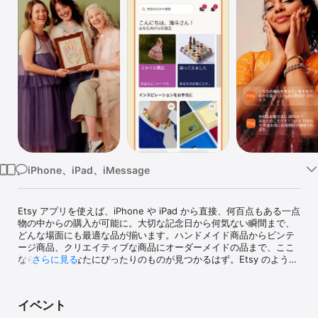
Watch
TV
iPhone、iPad、iMessage
Etsy アプリを使えば、iPhone や iPad から直接、何百点もある一点
物の中からの購入が可能に。大切な記念日から何気ない瞬間まで、
どんな場面にも最適な品が揃います。ハンドメイド商品からビンテ
ージ商品、クリエイティブな商品にオーダーメイドの品まで、ここ
ならきっとあなたにぴったりのものが見つかるはず。Etsy のような
さらに見る
クリエイティブなマーケットプレイスは他にはありません。Etsy ア
プリでは、お友達、家族、同僚など、さまざまな相手に完璧なギフ
トが見つけられます。自分用のものだって見つかりますよ。

イベント