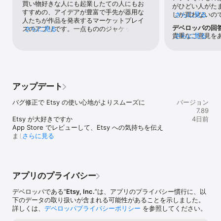
買い物好きな人にも起業したての人にもお
がひどい人がた
れた際、そして配達されたときにもお知らせがいきますよ！

すすめの、アイデアが豊富で手先が器用な
しか買わないの
さらに見る
•Etsy は世界中の言語に対応しています。英語、ドイツ語、フラン
人たちが作品を発表するマーケットプレイ
とかの商品の転
ス語、オランダ語、イタリア語、スペイン語、ポーランド語、日本
デベロッパの回
スのアプリです。一点もののジャケット
さらに見る
セラーに多い。
語、ロシア語およびポルトガル語で表示されます。

貴重なご意見を
さらに見る
や、カスタマイズされたゲーム機など、個
索のしにくさを考
•一点物のアートを自宅に飾りましょう―新機能の拡張現実（AR) ベ
たちは常にユー
性豊かで気の利いた贈り物を見つけましょ
ーから買うのも
ータ版を使えば電話で試せますよ！

上させることに
う。
く遅れても連絡
ございましたら、etsy
はり中国、香港
Etsy でお気に入りを見つけるのがこれまで以上に簡単になりまし
リンクを使用し
ても発送されな
た。早速アプリを使ってみましょう！

わせください。
事が来ました。
アップデート
きますのでご安
都道府県が英語
サポートページはこちら：http://www.etsy.com/help/
して安全に過ご
になってしまいま
バグ修正で Etsy の使い心地がよりスムーズに

バージョン
のですが、そこ
7.89
ると、メッセー
Etsy が大好きですか

4日前
て」とセラーか
App Store でレビューして、Etsy への気持ちを伝え
国や香港の方は
ましょう!

さらに見る
絡が来たことが
定のところでci
お困りですか

で、cityのところに
etsy.com/help をご参照ください。
City」みたい
て書いてます。
アプリのプライバシー
自動翻訳ボタン
わかります。こ
デベロッパである“
Etsy, Inc.
”は、アプリのプライバシー慣行に、以
ったら相手が分
下のデータの取り扱いが含まれる可能性があることを示しました。
アプリにも自動
詳しくは、
デベロッパプライバシーポリシー
を参照してください。
はGoogle翻