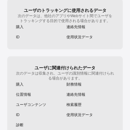
りとりに困るこ
後にセラーがEt
ユーザのトラッキングに使用されるデータ
から「セラーが
次のデータは、他社のアプリやWebサイト間でユーザを
るかい？」みた
トラッキングする目的で使用される場合があります。
に返金できまし
ありませんでし
購入
連絡先情報
リのアプデが来
近なのですが、
ID
使用状況データ
ーム画面から切
トから見れば見
からは見れず。
なのかはわかり
は最新のバージ
ユーザに関連付けられたデータ
次のデータは収集され、ユーザの識別情報に関連付けられ
る場合があります。
購入
財務情報
位置情報
連絡先情報
ユーザコンテンツ
検索履歴
ID
使用状況データ
診断