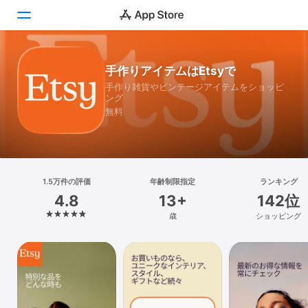
Today
手作りアイテムはEtsyで
手作り雑貨やビンテージアイテムをショッピ
ゲーム
ング
無料
アプリ
Arcade
検索
1.5万件の評価
年齢制限指定
ランキング
4.8
13+
142位
プラットフォーム
歳
ショッピング
iPhone
iPad
Mac
Vision