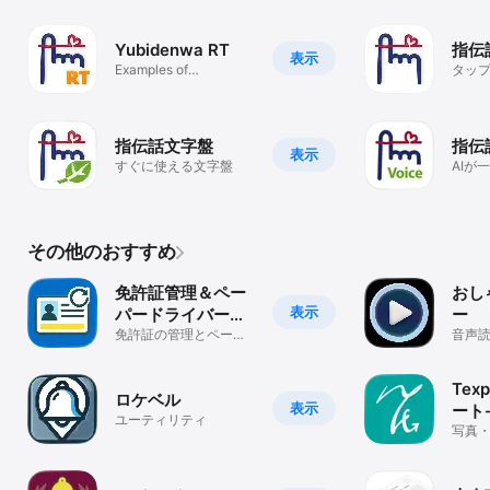
Yubidenwa RT
指伝
表示
Examples of
タッ
Yubidenwa Memory
で話
指伝話文字盤
指伝話
表示
すぐに使える文字盤
AIが
盤
その他のおすすめ
免許証管理＆ペー
おし
表示
パードライバーサ
ー
ポートアプリ
免許証の管理とペーパ
音声
ードライバーをサポー
トするアプリ
Tex
ロケベル
表示
ート
ユーティリティ
写真
トを
よう