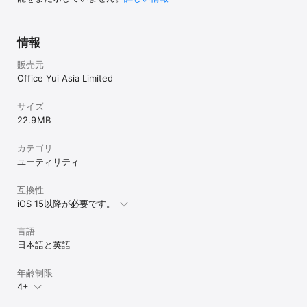
動したり、アプリを終了させていると、アラームは鳴りませんので
ご注意ください。

その他、お気づきの点がございましたら、弊社までお知らせくださ
情報
い。（info@yubidenwa.jp）

販売元
【指伝話アプリで生成された音声について】

Office Yui Asia Limited
指伝話アプリの音声は、HOYA株式会社が提供する合成音声エンジ
ンReadSpeaker（旧VoiceText）を使用しています。単語ではなく
サイズ
文節を考慮して音声を生成するので、聞き易い声になります。

指伝話のアプリで生成された合成音声は、指伝話アプリでのみお使
22.9 MB
いいただくことができます。生成された音声を録音するなどして音
声単独で第三者に提供することは、それが有償・無償であるに関わ
カテゴリ
らずライセンス上できませんので、あらかじめご了承ください。

ユーティリティ
ご不明な点がございましたら、弊社サポート
（info@yubidenwa.jp）までお問い合わせください。
互換性
iOS 15以降が必要です。
言語
日本語と英語
年齢制限
4+