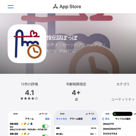
Today
指伝話ぽっぽ
ゲーム
音声メッセージのアラームアプリ
¥600 · iPad対応
アプリ
Arcade
検索
12件の評価
年齢制限指定
カテゴリ
4.1
4+
プラットフォーム
歳
ユーティリティ
iPhone
iPad
Mac
Vision