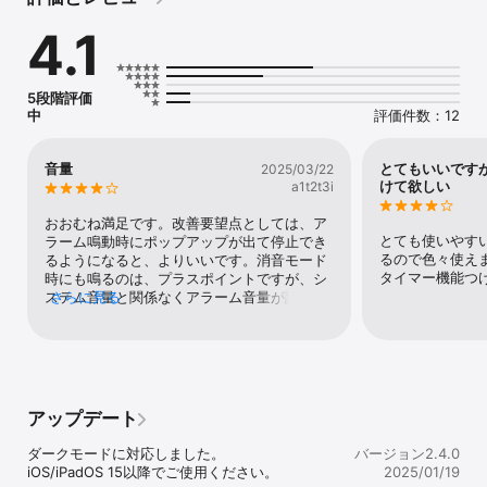
音声は、自分でテキスト入力したことばを滑らかな合成音声で話し
4.1
ます。

アラームが鳴って、何かの時間だということはわかっても、何の用
事だったかな？と思うことはよくあります。そんな時には指伝話ぽ
5段階評価
っぽ。チャイムや音楽だけでなく、ことばでアラームを伝えてくれ
中
評価件数：12
るので、「お薬を飲む時間ですよ」「ドラマが始まりますよ」「今
日は資源ゴミの回収日です」というように、用事の内容をことばで
伝えてくれるので便利です。

音量
とてもいいです
2025/03/22
けて欲しい
a1t2t3i
■アプリの特長

指定した時間に、チャイム（３種類から選択）、音声（160文字ま
おおむね満足です。改善要望点としては、ア
でのテキスト）、音楽（ミュージックライブラリから選択）を鳴ら
とても使いやす
ラーム鳴動時にポップアップが出て停止でき
すことができます。（全部鳴らしてもいいですし、選択したものだ
るので色々使え
るようになると、よりいいです。消音モード
けでもいいです。）

タイマー機能つ
時にも鳴るのは、プラスポイントですが、シ
音声は、女性の声で、HARUKA（日本語）、JULIE（英語）を選択
ステム音量と関係なくアラーム音量が設定で
さらに見る
できます。声の速さを普通・速い・遅いの３段階から、音程を普
きると、なおいいです。繰り返し設定で、祝
通・高い・低いの３段階から選ぶことができます。

日を除外できたり、適応できたりすると完璧
音声で知らせることばは、サンプルから選択するか、自分で160文
です。
字までの文章を指定できます。

ことばの中に書かれた [date] や [time] は、日付や時刻に置き換え
て読まれます。

アップデート
「1965/2/24」「3/14」「12:15」といった表現は、日付や時刻とし
て読みます。

ダークモードに対応しました。

バージョン2.4.0
数字を読む場合、「0123」は「ぜろいちにぃさん」と読みますが、
iOS/iPadOS 15以降でご使用ください。
2025/01/19
「1234」は「せんにひゃくさんじゅうよん」と読みます。
