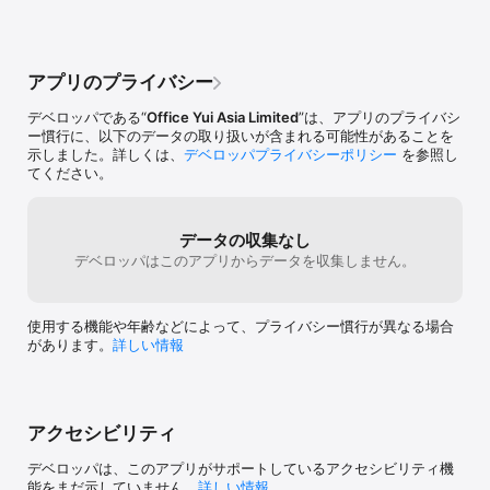
音声は、HOYA音声合成ソフトウエアReadSpeaker（旧
VoiceText）を使用しています。単語ではなく文節を考慮して音声を
生成するので、文章で聞いたときに聞き易い声になります。

ことばは、メッセージとして画面に通知されます。表示方法は、iOS
アプリのプライバシー
の通知センターの設定に従います。

繰り返しの曜日指定ができます。

デベロッパである“
Office Yui Asia Limited
”は、アプリのプライバシ
アラームごとに、スヌーズのオン・オフを指定できます。

ー慣行に、以下のデータの取り扱いが含まれる可能性があることを
スヌーズの間隔は、15秒、30秒、１, 2, 3, 5, 10, 15, 30分を指定で
示しました。詳しくは、
デベロッパプライバシーポリシー
を参照し
きます。

てください。
スヌーズの回数は、1〜10回を指定できます。

アプリがバックグラウンドモードになっても、チャイム、音声、音
楽が鳴ります。

OSの言語が日本語以外の場合は、画面表示は英語になります。

データの収集なし
デベロッパはこのアプリからデータを収集しません。
■動作環境

iOS 15以降のiPhone, iPadシリーズ。

使用する機能や年齢などによって、プライバシー慣行が異なる場合
【アラームが鳴らない場合に】

があります。
詳しい情報
アラームをセットしたけど鳴らなかった、というご連絡がありまし
た。

iPhone, iPadのアプリが複数立ち上がり空きメモリが十分でない状
態の場合にこの問題が起きている可能性があります。

アクセシビリティ
指伝話ぽっぽは、バックグラウンドでアプリが動いていないとアラ
デベロッパは、このアプリがサポートしているアクセシビリティ機
ームがなりません。アラームをセットした後にiPhone/iPadを再起
能をまだ示していません。
詳しい情報