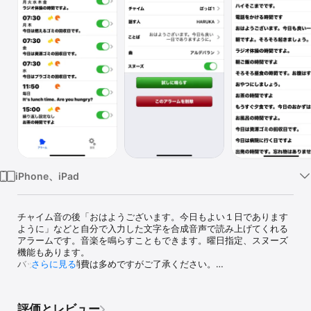
Watch
TV
iPhone、iPad
チャイム音の後「おはようございます。今日もよい１日であります
ように」などと自分で入力した文字を合成音声で読み上げてくれる
アラームです。音楽を鳴らすこともできます。曜日指定、スヌーズ
機能もあります。

バッテリーの消費は多めですがご了承ください。

さらに見る
■指伝話ぽっぽとは？

指定した時間に、チャイム、音声、音楽を鳴らすアラーム機能のア
評価とレビュー
プリです。
