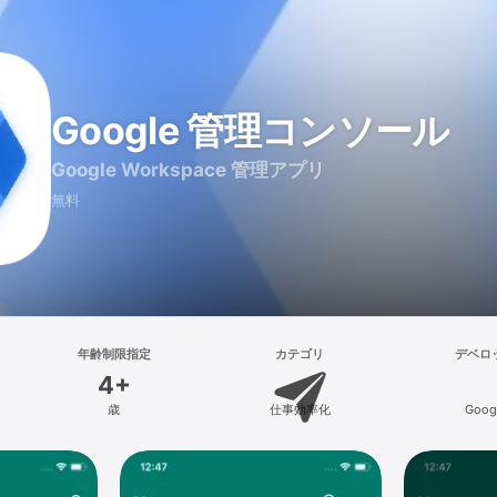
Google 管理コンソール
Google Workspace 管理アプリ
無料
年齢制限指定
カテゴリ
デベロ
4+
歳
仕事効率化
Goog