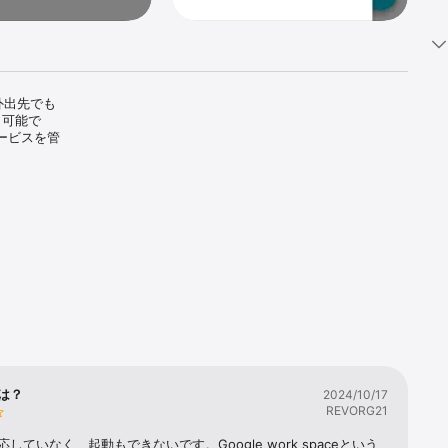
を外出先でも
も可能で
サービスを管
直接、グル
応は？
2024/10/17
REVORG21
対応していなく、起動もできないです。Google work spaceという