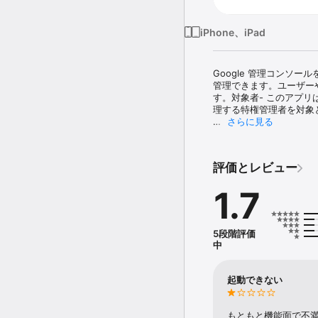
iPhone、iPad
Google 管理コンソール
管理できます。ユーザー
す。対象者- このアプリは、
理する特権管理者を対象と
さらに見る
次の機能を提供します。

• ユーザー管理 - パ
• グループ管理 - グ
評価とレビュー
ープ メンバーとのメール
• 監査ログ - ログの確認
1.7
5段階評価
中
起動できない
もともと機能面で不満