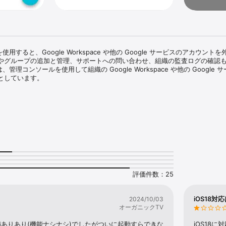
を使用すると、Google Workspace や他の Google サービスのアカウント
やグループの追加と管理、サポートへの問い合わせ、組織の監査ログの確認
管理コンソールを使用して組織の Google Workspace や他の Google 
しています。

スワードのリセット、ユーザーの追加、編集、停止、削除、復元。

ループの追加、編集、削除、およびグループ メンバーの表示、追加。アプリから
、チャット、会議のスケジュール設定。

。
評価件数：25
iOS18対
2024/10/03
オーガニックTV
ありあり(機能ナシナシ)でしたがついに起動すらできな
iOS18に