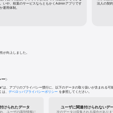
18)。いや、枝葉のサービスならともかくAdminアプリです
法人の契
ですか運用体制。
安定性が向上しました。
シー
e
”は、アプリのプライバシー慣行に、以下のデータの取り扱いが含まれる可
くは、
デベロッパプライバシーポリシー
を参照してください。
付けられたデータ
ユーザに関連付けられないデ
れ、ユーザの識別情報に
次のデータは収集される場合がありま