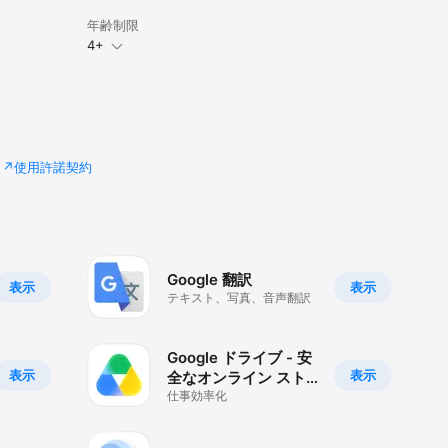
年齢制限
4+
使用許諾契約
Google 翻訳
表示
表示
テキスト、写真、音声翻訳
Google ドライブ - 安
表示
表示
全なオンライン スト
レージ
仕事効率化