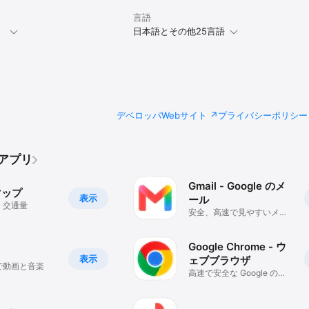
言語
。
日本語とその他25言語
デベロッパWebサイト
プライバシーポリシー
のアプリ
Gmail - Google のメ
 マップ
表示
ール
、交通量
安全、高速で見やすいメー
ル
Google Chrome - ウ
表示
ェブブラウザ
で動画と音楽
高速で安全な Google のブ
ラウザ