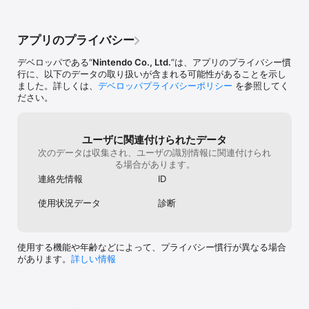
いてはhttps://www.nintendo.com/jp/switch2/gamechat/ をご覧
守る為にも、都
ください。
しい。アップデ
様にするとか、
アプリのプライバシー
解けないようにす
をあてて入力す
デベロッパである“
Nintendo Co., Ltd.
”は、アプリのプライバシー慣
いてほしい。親
行に、以下のデータの取り扱いが含まれる可能性があることを示し
ないなどにして
ました。詳しくは、
デベロッパプライバシーポリシー
を参照してく
わからないが、
ださい。
が意味ない。ア
しをしてネット
ドーの会社とし
い、switchで
ユーザに関連付けられたデータ
次のデータは収集され、ユーザの識別情報に関連付けられ
る場合があります。
連絡先情報
ID
使用状況データ
診断
使用する機能や年齢などによって、プライバシー慣行が異なる場合
があります。
詳しい情報