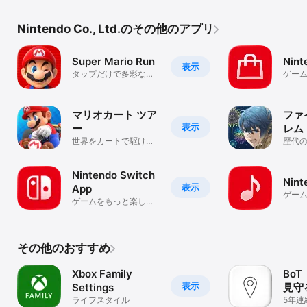
Nintendo Co., Ltd.のその他のアプリ
Super Mario Run
Nint
表示
タップだけで多彩なア
ゲー
クション。
なた
こで
マリオカート ツア
ファ
表示
ー
レム
世界をカートで駆け抜
戦略
歴代
けろ！
合！
ルRP
Nintendo Switch
Nint
表示
App
ゲー
ゲームをもっと楽し
く、もっと便利に
その他のおすすめ
Xbox Family
BoT
表示
Settings
見守
ライフスタイル
5年連