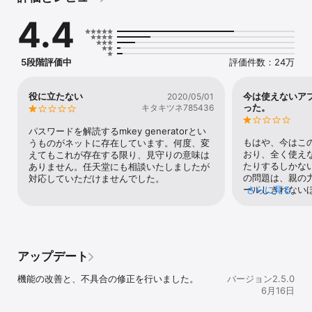
曜日ごとの設定や、時間になったらゲームを中断する設定もできま
4.4
す。

◆ゲームチャットの設定

お子さまのチャット相手の管理や、ビデオ通話の許可ができます。

5段階評価中
評価件数：24万
※ゲームチャットはNintendo Switch 2 でのみご利用いただける機
能です。

役に立たない
今は使えないア
2020/05/01
◆あそんだ記録がわかる

った。
キタキツネ785436
どんなゲームをどれくらいあそんだか一目でわかります。

毎月のプレイ状況をまとめたレポートが届きます。

パスワードを解読するmkey generatorとい
もはや、今はこ
うものがネットに存在しています。何度、変
◆機能の制限

おり、全く使え
えてもこれが存在する限り、見守りの意味は
お子さまの年齢にあわせて、ゲーム機で使える機能やあそべるゲー
たりするしかない
ありません。任天堂にも相談いたしましたが
ムを制限できます。

の問題は、親の
対応していただけませんでした。
ールしきれない
さらに見る
【ご注意】

日もswitch
●ご利用にはインターネット接続が必要です。通信料がかかる場合
でも、その言い
があります。また、インターネットに接続されたNintendo Switch 
YouTubeやネ
2 またはNintendo Switchと、保護者（18歳以上）のニンテンドー
を逃れる情報が
アカウントが必要です。

どで普通に何時
アップデート
●Nintendo Switch 2 / Nintendo Switchのシステムバージョンを
の話でも、遊ん
最新にしてご利用ください。

ートするのに時
機能の改善と、不具合の修正を行いました。
バージョン2.5.0
●ニンテンドーeショップなどでの商品やサービスの購入の制限は、
合いになる。ア
6月16日
ニンテンドーアカウントの設定で行えます。

おもうが、社会
●Nintendo Switch 2 のゲームチャットの機能詳細や利用条件につ
ので、子供を持