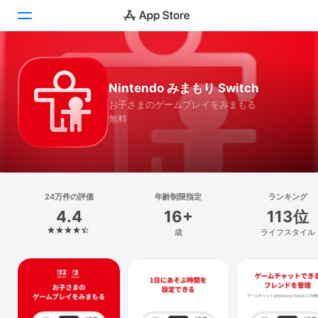
Today
Nintendo みまもり Switch
ゲーム
お子さまのゲームプレイをみまもる
無料
アプリ
Arcade
検索
24万件の評価
年齢制限指定
ランキング
4.4
16+
113位
プラットフォーム
歳
ライフスタイル
iPhone
iPad
Mac
Vision