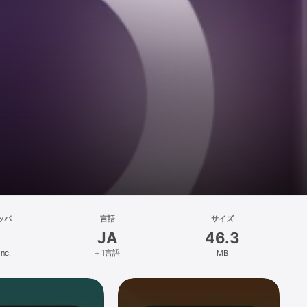
ッパ
言語
サイズ
JA
46.3
Inc.
+ 1言語
MB