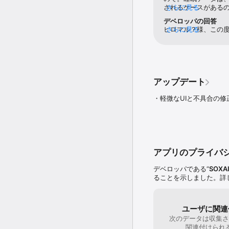
されるケースがある
さらに見る
が、私は検知されな
デベロッパの回答
チャーなので、仕方
ヒロマル？様、この
さらに見る
れないのも不満。文
ます。また、貴重な
てみて下さい、みた
ビティ自動検出機能
に３日程度。最初に
訳ございません。アクテ
思う。あと、期待す
ーザーのアクティビ
は、及第点だと思う
て報告することで、
も勧めて、実際購入
アップデート
す。また、アクティ
励と解釈して、より
せん。検出されたア
に私は八ヶ月使用し
・軽微なUIと不具合の
合には、手動でそれ
向けて努めて参りま
を真摯に受け止め、
ます。重ねてお手数
が反映されますので
ジョンにアップデー
えできるよう、引き
アプリのプライバ
すので、今後ともど
ーーーーーーーヒロ
デベロッパである“
SOXAI
うございます。良い
ることを示しました。詳
改善点については私
改善に向けて取り組
けますと幸いです。
ユーザに関連
次のデータは収集さ
関連付けられ