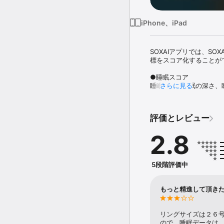
iPhone、iPad
SOXAIアプリでは、S
標をスコア化することがで
●睡眠スコア

睡眠時間、睡眠の深さ、
さらに見る
睡眠スコアを上げること
●体調スコア

評価とレビュー
心拍変動、ストレスレベ
体調スコアを上げること
2.8
●運動スコア

アクティビティレベル、
体調スコアを上げること
5段階評価中
まだSOXAI Ringをお持ちで
もっと精進して頂き
※本アプリは一般的なウ
などの診断、治療、予防
リングサイズは２６
ので。睡眠データは