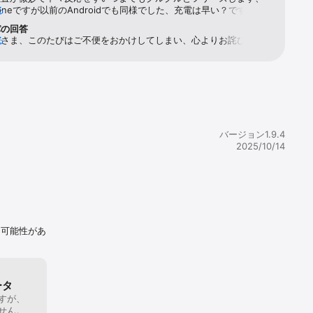
honeですが以前のAndroidでも同様でした、充電は早い？ですが、
る
旅行などで同期と充電しないとしれっと反応しなくなり、その間の
パの回答
取れてません。充電は持つがデータが保存出来ないのかもしれませ
ロさま、このたびはご不便をおかけしてしまい、心よりお詫び申し
る
リー無くなったと思って充電器に挿すと60%くらいあったりしま
。解決に向けてお調べできればと存じますので、現在もお困りの場
光って100%になるのですが白くても満充電だったり、直ぐに充電
サポートページよりご連絡いただけますでしょうか。
くなって充電し直したりします信用出来ません。小さいリングなの
upport.soxai.co.jp/hc/ja/requests/newなお、SOXAI RING 1をご
持ちません毎日の充電同期が安全です。運動や歩数は振動で計測し
客様も、2025年7月下旬より、新しいSOXAI RINGアプリをご利用
で手を振らない運動は汗のかく高負荷運動には反応薄いですね、皮
るようになります。詳細につきましては、ホームページや公式Xにて
測されてるようですけど。精度も甘くiPhoneヘルスケアとは数値
案内いたします。
。計測方法感知の違いかな？スマートリングや決済機能の追加を期
プデートを待ちましたが、今回、リング1.1を発売し古いリング使
バージョン1.9.4
捨てごめんでしょう。SOXAIリング1.1専用のアプリを作成してい
2025/10/14
。決済機能やスマートリングでもなくAIチックな少々の機能追加
なので購入は見送りします。コーティングは強固で装飾用の指輪と
にならないほど摩耗が少ないですね、傷付かない訳では有りません
易い手のひら側のゴールド色が銀色に多少削れて来ました。　軽さ
厚感は皆無でちゃっちいオモチャにも思える軽さです。厚みが普通
よりある為、人差し指そうちゃくを推奨してますが、物を握る際は
和感がある時が有り、小指や薬指に嵌めるサイズにした方が生活に
る可能性があ
そうに思えます。充電器の位置決めがリング内側センサーの凸部を
た方が入れ易いと思います、配線コード側の奥は慣れるのに時間が
す、、今時なら箱に置くだけやマグネット方式でも良いと思いま
ータ
すが、
せん。