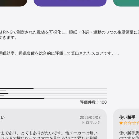
OXAI RINGで測定された数値を可視化し、睡眠・体調・運動の３つの生活習慣
きます。

睡眠効率、睡眠負債を総合的に評価して算出されたスコアです。

はあなたの睡眠の質を上げることにつながります。

ル、酸素レベル、皮膚温度などを総合的に評価して算出されたスコアです。

はあなたの自律神経の安定度を上げることにつながります。

歩数、消費カロリーなどを総合的に評価して算出されたスコアです。

はあなたが日々の生活を活動的に送ることにつながります。

評価件数：100
ない方は https://soxai.co.jp をご覧ください。

たい
使い勝手
2025/02/08
ェルネス・フィットネス目的のアプリであり、医療目的で設計されたものでは
ヒロマル？
を目的にはご使用いただけません。
号まであり、とてもありがたいです。他メーカーは無い
使い勝手悪
、ベッドで横になってスマホを見てるだけで寝たと判断
のですが