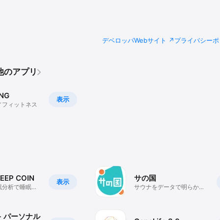
デベロッパWebサイト
プライバシーポ
その他のアプリ
ING
表示
／フィットネス
LEEP COIN
サの国
表示
眠分析で睡眠改
サウナをデータで明らか
コインに変わ
に！自分の“ととのい”を見
プリ
つけよう
- パーソナル