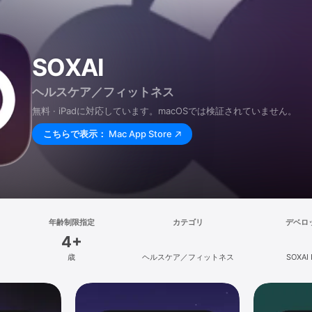
SOXAI
ヘルスケア／フィットネス
無料 · iPadに対応しています。macOSでは検証されていません。
こちらで表示：
Mac App Store
年齢制限指定
カテゴリ
デベロ
4+
歳
ヘルスケア／フィットネス
SOXAI 