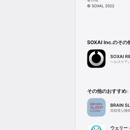
著作権
© SOXAI, 2022
SOXAI Inc.の
SOXAI R
ヘルスケア
その他のおすすめ
BRAIN S
高精度な睡
善、眠りが
る、睡眠ア
ウェリー 