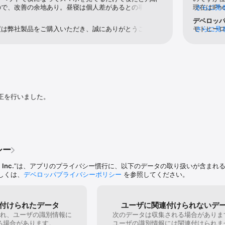
ので、改善の余地あり。昼寝は個人差があるとの事だ
現在はiP
さらに見
いから、それも改善の余地あり。大企業ではなく、ベン
丸２日間
デベロッ
ないとは思うが、サポートがメールだけで、即日対応さ
データは
度は弊社製品をご購入いただき、誠にありがとうござい
モトヒー
さらに見
章だけの対応ではなく、御社で、動画で、このようにし
ん。バッテ
ご意見をいただき、心より感謝申し上げます。アクティ
上げます
いな物を作ってＨＰ上とかで対応しては？充電は、本当
す。　青く
や睡眠計測に関しまして、ご不便をおかけし、大変申し
合は弊社
一週間と書かない方がいい。騙されたと思う人は多いと
すると白
ィビティ自動検出機能はSOXAI RING 1が自動的にユ
https://s
るのはタッチ決済機能を早く付けて欲しい。個人的に
で1週間は
ティをトラッキングし、特定のアクティビティを検知し
利用中のお
し、期待しているので、色んな事を書いたが、他の人に
てるよう
アクティビティの記録をサポートする機能でございま
いただけ
した人も居ます。厳しい意見も多いと思うけど、叱咤激
膚温度も計
ビティの検出には雨のような水分検知は含まれておりま
改めてご
一層の良い商品を、サービスを構築して下さい。ちなみ
ズレます
クティビティの種類や時間が正確でないと感じられる場
て、二度送って、新しい物に交換して頂きました。
待してアッ
修正を行いました。
らの情報を修正することができます。今後も精度改善に
用者は切り
すので、何卒ご理解賜れますと幸いです。頂いたご指摘
て驚きです
引き続き製品とサポート体制の改善に取り組んでまいり
しただけ
をおかけし恐縮ですが、改善された機能や不具合の修正
は比べ物
、ファームウェアおよびソフトウェアを常に最新のバー
が接触し
トしていただけますと幸いです。お客様のご期待にお応
も軽く重
続き研究開発とサービス向上に全力を尽くしてまいりま
シー
のリング
うぞよろしくお願いいたします。ーーーーーーーーーー
接触や違
マル？様、最新のレビューに更新していただきありがと
 Inc.
”は、アプリのプライバシー慣行に、以下のデータの取り扱いが含まれ
馴染み易
点と改善点を挙げていただき大変参考になります。特に
しくは、
デベロッパプライバシーポリシー
を参照してください。
手前にし
たちも課題に感じております。より良い体験のお届けや
かかりま
んでおりますので、今後のアップデートにご期待いただ
す。
付けられたデータ
ユーザに関連付けられないデ
れ、ユーザの識別情報に
次のデータは収集される場合がありま
る場合があります。
ユーザの識別情報には関連付けられま