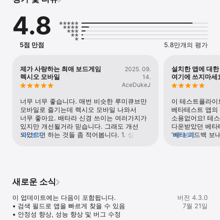
정보를 사용할 수 있습니다. Apple이 제품 및 서비스를 향상하기 
위해 충돌 로그 및 사용 정보를 사용할 수 있습니다.

4.8
설치, 테스트, 피드백 제출에 관한 설명 및 사용자의 데이터 처리 
방법에 관한 자세한 사항은 testflight.apple.com 사이트를 
참조하십시오.
5점 만점
5.8만개의 평가
제가 사랑하는 최애 보드게임
설치한 앱에 대한
2025. 09.
렉시오 모바일
여기에 쓰지마세
14.
AceDukeJ
너무 너무 좋습니다. 매번 비슷한 루미큐브만 
이 테스트플라이
모바일로 즐기는데 렉시오 모바일 나와서 
베타테스트 앱의 
너무 좋아요. 배타라 신경 쓰이는 여러가지가 
소용없어요! 테스
있지만 개선될거라 믿습니다. 그래도 개선 
다운받았던 베타테
되었으면 하는 것들 좀 적어봅니다. 1. 싱글 
더 보기
‘베타 피드백 보내
더 보기
빨강2가 나오면 다른 패는 볼 것도 없는데 
답을 받을 수 있
매번 턴을 넘겨야 하는 때가 많습니다. 누군가 
확정 패를 내면 턴 넘김 없이 바로 
진행되도록만 하면 몇 분을 더 줄일 수 있을 것 
같습니다. 2. 히스토리가 매우 중요한데 매번 
새로운 소식
열고 닫고 불편합니다. 차라리 우측 상단이나 
특정 장소에 켜고 끌 수 있는 옵션으로 
이 업데이트에는 다음이 포함됩니다.

버전 4.3.0
만들어주시면 좋을거 같아요.
• 검색 필드로 앱을 빠르게 찾을 수 있음

7월 21일
• 안정성 향상, 성능 향상 및 버그 수정