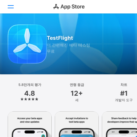
투데이
TestFlight
게임
더 간편해진 베타 테스팅
무료
앱
Arcade
검색
5.8만개의 평가
연령 등급
차트
4.8
12+
#1
플랫폼
세
개발자 도구
iPhone
iPad
Mac
Vision