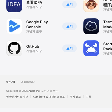
查看IDFA
보기
程序
개발자 도구
交友
개발자
Google Play
Term
보기
Console
Mod
개발자 도구
Clie
개발자
Stor
GitHub
보기
Pack
개발자 도구
개발자
대한민국
English (UK)
Copyright © 2026
Apple Inc.
모든 권리 보유.
인터넷 서비스 약관
App Store 및 개인정보 보호
쿠키 경고
지원