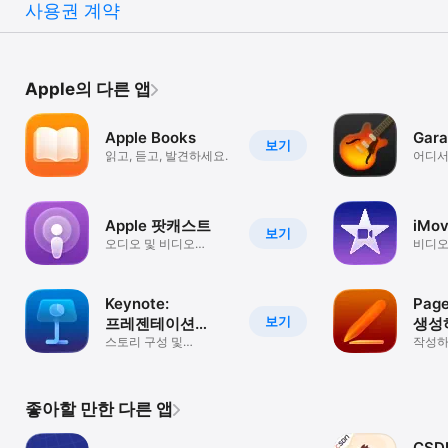
사용권 계약
Apple의 다른 앱
Apple Books
Gar
보기
읽고, 듣고, 발견하세요.
어디서
창작
Apple 팟캐스트
iMov
보기
오디오 및 비디오
비디오
팟캐스트
Keynote:
Pag
보기
프레젠테이션
생성
디자인하기
스토리 구성 및
작성하
발표하기
구성하
좋아할 만한 다른 앱
CSD