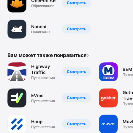
OnePen AR
Смотреть
Образование
Nonnoi
Смотреть
Навигация
Вам может также понравиться
Highway
BEM
Смотреть
Traffic
Путе
Путешествия
Goth
EVme
Смотреть
Trav
Путешествия
plat
Путе
Haup
Muv
Смотреть
Путешествия
Путе