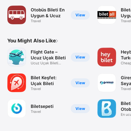
Otobüs Bileti En
Bile
View
Uygun & Ucuz
Uygu
Travel
Travel
You Might Also Like
Flight Gate –
Heyb
View
Ucuz Uçak Bileti
Turk
Ucuz Uçak Bileti
Tick
Cheap 
Bulun!
Bilet Keşfet:
Gire
View
Uçak Bileti
Seya
Travel
Travel
Bilet
Biletsepeti
View
Oto
Travel
bilet
En uc
bileti