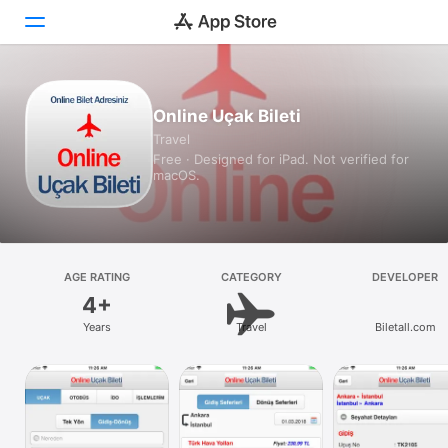
Today
Online Uçak Bileti
Travel
Games
Free · Designed for iPad. Not verified for
macOS.
Apps
Arcade
Search
AGE RATING
CATEGORY
DEVELOPER
4+
Platform
Years
Travel
Biletall.com
iPhone
iPad
Mac
Vision