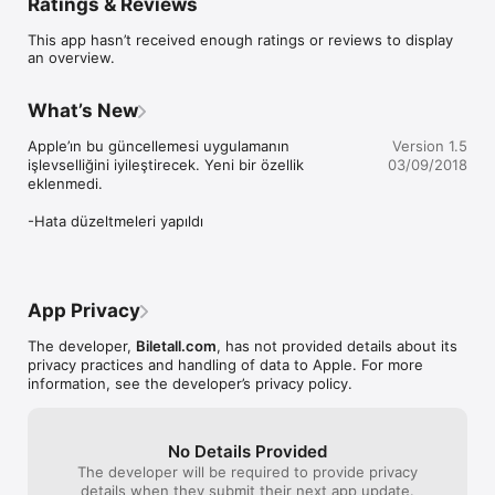
Ratings & Reviews
yapabilirsiniz. İşlemleriniz Online olarak gerçekleştirilmektedir. 

This app hasn’t received enough ratings or reviews to display
Online Uçak Bileti sizlere daha iyi hizmet verebilmek için daima 
an overview.
yenilikçi çalışmalar içinde olacaktır.
What’s New
Apple’ın bu güncellemesi uygulamanın 
Version 1.5
işlevselliğini iyileştirecek. Yeni bir özellik 
03/09/2018
eklenmedi.

-Hata düzeltmeleri yapıldı
App Privacy
The developer,
Biletall.com
, has not provided details about its
privacy practices and handling of data to Apple. For more
information, see the developer’s privacy policy.
No Details Provided
The developer will be required to provide privacy
details when they submit their next app update.