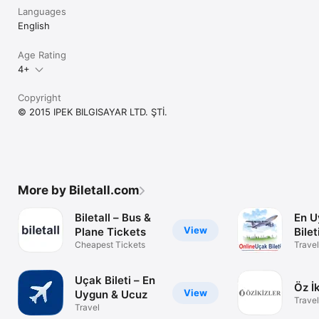
Languages
English
Age Rating
4+
Copyright
© 2015 IPEK BILGISAYAR LTD. ŞTİ.
More by Biletall.com
Biletall – Bus &
En U
View
Plane Tickets
Bilet
Cheapest Tickets
Travel
Uçak Bileti – En
Öz İ
View
Uygun & Ucuz
Travel
Travel