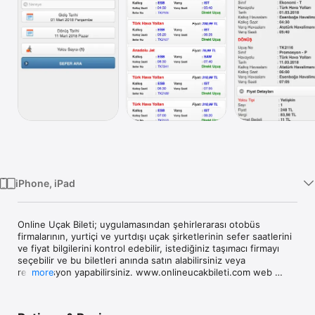
Watch
TV
iPhone, iPad
Online Uçak Bileti; uygulamasından şehirlerarası otobüs 
firmalarının, yurtiçi ve yurtdışı uçak şirketlerinin sefer saatlerini 
ve fiyat bilgilerini kontrol edebilir, istediğiniz taşımacı firmayı 
seçebilir ve bu biletleri anında satın alabilirsiniz veya 
rezervasyon yapabilirsiniz. www.onlineucakbileti.com web 
more
sitesinden yaptığınız bir işlemi bu program üzerinden devam 
ettirebilirsiniz. Tersini de yapabilirsiniz. İşlemleriniz Online 
olarak gerçekleştirilmektedir.ettirebilirsiniz. Tersini de 