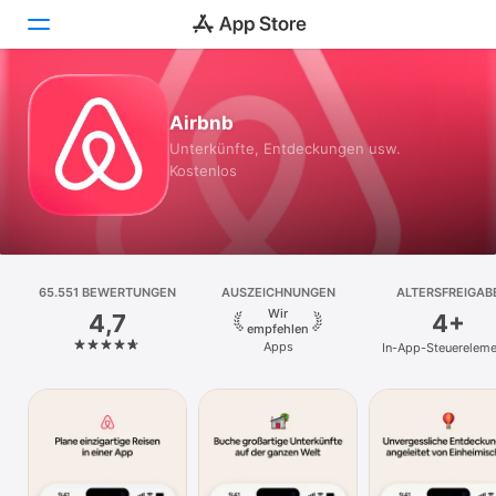
Heute
Airbnb
Unterkünfte, Entdeckungen usw.
Spiele
Kostenlos
Apps
Arcade
65.551 BEWERTUNGEN
Suchen
AUSZEICHNUNGEN
ALTERSFREIGAB
Wir
4,7
4+
empfehlen
Plattform
Apps
In-App-Steuereleme
iPhone
iPad
Mac
Vision