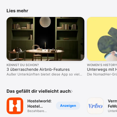
Lies mehr
KENNST DU SCHON?
WOMEN’S HISTOR
3 überraschende Airbnb-Features
Unterwegs mit 
Außer Unterkünften bietet diese App so viel
Die NomadHer-Grü
mehr.
alleinreisende Fra
Das gefällt dir vielleicht auch
Hostelworld:
Verm
Anzeigen
Hostel
FeWo
Reise-App
Bezahlbare
Unter
gesellige
verwa