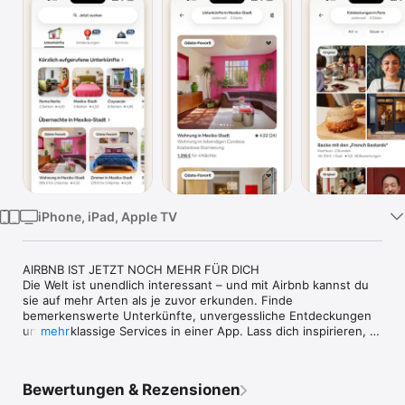
Watch
TV
iPhone, iPad, Apple TV
AIRBNB IST JETZT NOCH MEHR FÜR DICH

Die Welt ist unendlich interessant – und mit Airbnb kannst du 
sie auf mehr Arten als je zuvor erkunden. Finde 
bemerkenswerte Unterkünfte, unvergessliche Entdeckungen 
und erstklassige Services in einer App. Lass dich inspirieren, 
mehr
buche, und los geht’s.

BUCHE EINE UNTERKUNFT, DIE DIR MEHR BIETET ALS HOTELS

Bewertungen & Rezensionen
Erkunde mehr als 8 Millionen Ferienunterkünfte in mehr als 