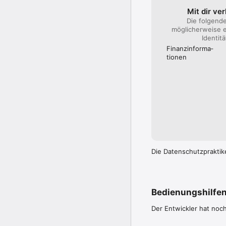
Verspätungen aktuell be
Mit dir ve
Die folgend
•Netzpläne:

möglicherweise e
Hier können Sie Sich e
Identit
•Bauarbeiten:

Finanz­informa­
Wir modernisieren für 
tionen
kommt, können Sie diese
• Echtzeit Live Map der
Sie möchten wissen, wo
Echtzeit dargestellt, a
Die Datenschutzpraktik
Bedienungshilfe
Der Entwickler hat noc