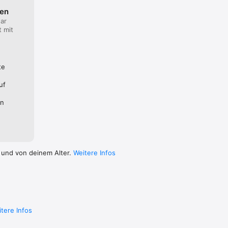
ten
ar
t mit
haffen.

chungen 
te
uf
en in 
en
 und von deinem Alter.
Weitere Infos
tere Infos