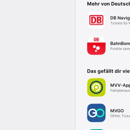
Mehr von Deutsc
DB Navig
Tickets für
Fernverkehr
BahnBon
Punkte sam
der DB
Das gefällt dir vi
MVV-Ap
Fahrplanaus
HandyTicke
MVGO
ÖPNV, Ticke
Sharing