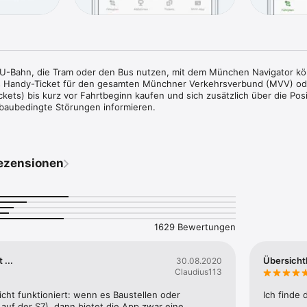
r U-Bahn, die Tram oder den Bus nutzen, mit dem München Navigator kö
es Handy-Ticket für den gesamten Münchner Verkehrsverbund (MVV) ode
kets) bis kurz vor Fahrtbeginn kaufen und sich zusätzlich über die Posit
baubedingte Störungen informieren.

lick:

r App:

ezensionen
e ganz bequem im gesamten Münchner Verkehrsverbund (MVV) Einzelfah
rten, Wochen- & Monatstickets, Anschlusstickets, CityTourCards, Airpo
uppe) und Fahrrad-Tageskarten kaufen. Wenn Sie das MVV-Gebiet verlas
Tickets, weitere regionale Tagestickets, die Fahrrad-Tageskarte Bayer
cket kaufen. Die Bezahlung funktioniert per Apple Pay, Kreditkarte (VIS
chrift oder PayPal. Auch ein Kauf für Dritte ist möglich.

1629 Bewertungen
mit MVVswipe:

kunft oder der Ticketauswahl können Sie direkt in die FAIRTIQ-App spr
 ...
Übersichtl
30.08.2020
samten Münchner Verkehrsverbund (MVV) flexibel unterwegs zu sein: 
Claudius113
IRTIQ! Abgerechnet wird am Folgetag mit dem besten Preis gemäß den 
ungen.

cht funktioniert: wenn es Baustellen oder 
Ich finde 
auf der S7), dann bietet die App zwar eine 