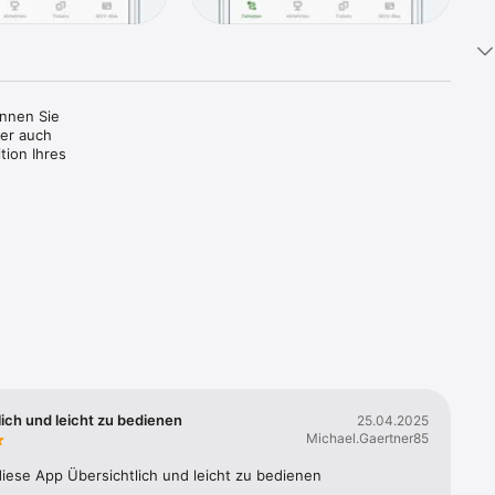
nnen Sie 
r auch 
ion Ihres 
rkarten, 
rt-City-
sen, 
n sowie 
A, 
ingen, 
ich und leicht zu bedienen
25.04.2025
Ein-
Michael.Gaertner85
diese App Übersichtlich und leicht zu bedienen