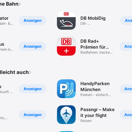
he Bahn
ator
DB MobiDig
Anzeigen
Anz
 Nah- &
DB-
Fahrvergünstigungen
DB Rad+
us
Anzeigen
Anz
Prämien für
meln bei
Kilometer
Radfahren, tracken,
sparen
elleicht auch
HandyParken
p
Anzeigen
Anz
München
kunft &
Parken - einfach
t
und sicher!
Passngr – Make
Anzeigen
Anz
it your flight
ts,
Reisen