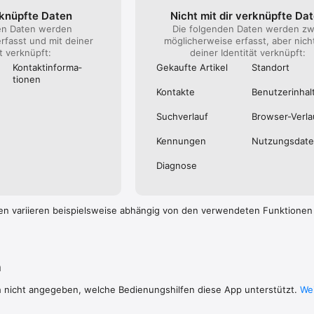
nachrichtigt.

rknüpfte Daten
Nicht mit dir verknüpfte Da
en Daten werden
Die folgenden Daten werden zw
rfasst und mit deiner
möglicherweise erfasst, aber nich
inen Überblick über den öffentlichen Personennahverkehr im MVV versc
ät verknüpft:
deiner Identität verknüpft:
Kontakt­informa­
Gekaufte Artikel
Standort
Sie stetig das Streckennetz im MVV. Falls es dadurch zu Fahrplanabwei
tionen
 hier abrufen.

Kontakte
Benutzer­inhal
 S-Bahnen:

Suchverlauf
Browser-Verla
 sich Ihre S-Bahn gerade befindet – in der Live Map werden alle S-Bahn
uch mit Verspätungsinformationen.
Kennungen
Nutzungs­dat
Diagnose
en variieren beispielsweise abhängig von den verwendeten Funktionen
n
h nicht angegeben, welche Bedienungshilfen diese App unterstützt.
Wei