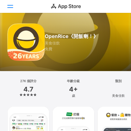
Today
OpenRice《開飯喇！》
遊戲
美食佳飲
免費
App
搜尋
平台
27K 個評分
年齡分級
類別
iPhone
4.7
4+
iPad
歲
美食佳飲
Mac
Vision
Watch