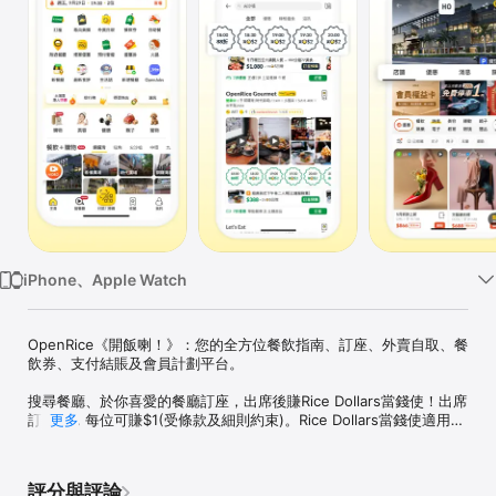
TV
iPhone、Apple Watch
OpenRice《開飯喇！》：您的全方位餐飲指南、訂座、外賣自取、餐
飲券、支付結賬及會員計劃平台。

搜尋餐廳、於你喜愛的餐廳訂座，出席後賺Rice Dollars當錢使！出席
訂座後，每位可賺$1(受條款及細則約束)。Rice Dollars當錢使適用於
更多
外賣自取、餐飲券、訂座預付套餐及OpenRice Pay埋單比錢。

網上訂座

評分與評論
- 訂座、出席並賺取Rice Dollars！（香港、澳門、台灣、日本、泰