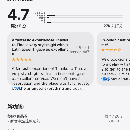
國、新加坡、菲律賓）

4.7
- 訂座時以優惠價錢購買預付套餐（香港、日本、泰國）

- 賺取多重會員積分(亞洲萬里通、恒生+FUN Dollars、AIA)

外賣自取（香港）

滿分 5 分
27K 則評分
- 無論你身在家中還是辦公室，可隨時預購美食節省時間！

- 盡享餐廳、信用卡及合作伙伴提供之多重優惠

A fantastic experience! Thanks
I wouldn’t eat h
購買餐飲券(香港（香港、大灣區)

to Tina, a very stylish girl with a
me!
6月15日
- 用餐前先購買特價現金券 

Latin accent, gave us excellent
Henryip1987
s
OpenRice Pay 埋單優惠 (香港)

We’d booked a ta
- 用app埋單

to a delay with 
A fantastic experience! Thanks to Tina, a 
- 賺積分當錢使，同時盡享多重優惠

2 to get to the 
very stylish girl with a Latin accent, gave 
7.47pm - 3 mins 
us excellent service. We didn't have a 
招聘(香港)

they had given o
更多
reservation and the place was fully house, 
- 於飲食業申請任何職位

on the front de
but she arranged everything and got us a 
更多
- 以網上履歷快速申請/Whatsapp僱主

wouldn’t believe
table very quickly. The food was very 
even engage in 
reasonably priced and the service was 
更多新功能正在籌備當中，敬請期待！ 

ignored us.  We
10/10 Thanks Tina ❤️
Manager - when 
新功能
意見及查詢：mobile@openrice.com
basically no help
‘tough!’ They di
餐飲/商品券

版本7.20.2
another table la
- 新增申請退款功能

7月30日
go find somewh
advice, don’t e