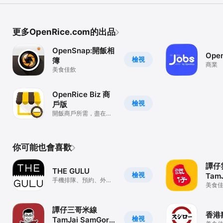
更多OpenRice.com的出品
OpenSnap:開飯相
Ope
檢視
簿
商業
美食佳飲
OpenRice Biz 商
檢視
戶版
開飯商戶所需，盡在
OpenRice Biz！
你可能也會喜歡
譚仔
THE GULU
檢視
TamJ
手機排隊、預約、外
Mixi
美食
賣、購物、攞優惠！
譚仔三哥米線
香港
檢視
TamJai SamGor