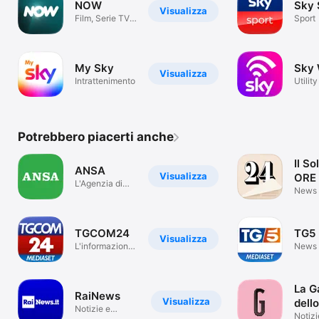
NOW
Sky 
Visualizza
Film, Serie TV,
Sport
Show e Sport
My Sky
Sky 
Visualizza
Intrattenimento
Utility
Potrebbero piacerti anche
Il So
ANSA
Visualizza
ORE
L'Agenzia di
News
stampa italiana
TGCOM24
TG5
Visualizza
L'informazione
News
in tempo reale.
La G
RaiNews
Visualizza
dell
Notizie e
Notizi