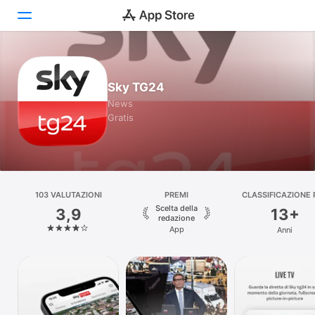
Oggi
Sky TG24
Giochi
News
Gratis
App
Arcade
Cerca
103 VALUTAZIONI
PREMI
CLASSIFICAZIONE 
ETÀ
Scelta della
3,9
13+
Piattaforma
redazione
App
Anni
iPhone
iPad
Mac
Watch