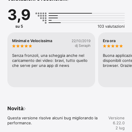
·         Rimani aggiornato su ciò che accade nel mondo su una 
3,9
serie di argomenti:

o   In evidenza: le notizie più importanti del giorno raccontate 
con dirette liveblog, video e immagini da non perdere

Le sezioni: Una selezione di news organizzate per temi: potrai 
su 5
103 valutazioni
seguire più facilmente gli argomenti che ti interessano

Dichiarazione di accessibilità: 

Minimal e Velocissima
Era ora
22/10/2019
https://static.sky.it/images/common/accessibilita/dichiarazione_
dj Seraph
di_accessibilita_skytg24_app.pdf
Senza fronzoli, una scheggia anche nel 
Buona applicazi
caricamento dei video: bravi, tutto quello 
disponibili cont
che serve per una app di news
browser. Grazie,
Novità
Questa versione risolve alcuni bug migliorando la 
Versione
performance.
6.22.0
2 lug