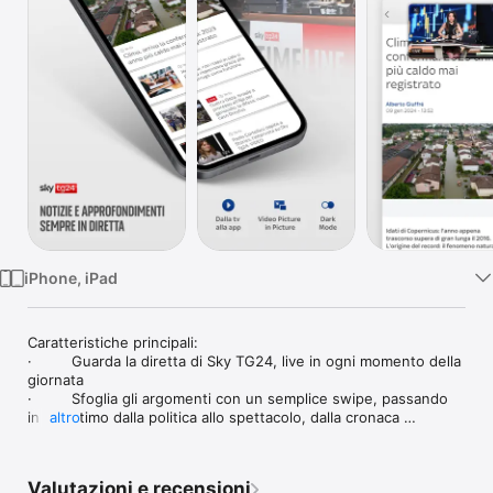
TV
iPhone, iPad
Caratteristiche principali:

·         Guarda la diretta di Sky TG24, live in ogni momento della 
giornata 

·         Sfoglia gli argomenti con un semplice swipe, passando 
in un attimo dalla politica allo spettacolo, dalla cronaca 
altro
all’economia 

·         Segui le notizie in tempo reale con i liveblog

·         Modalità chiara o scura: modifica le tue preferenze in 
Valutazioni e recensioni
qualsiasi momento nelle impostazioni
