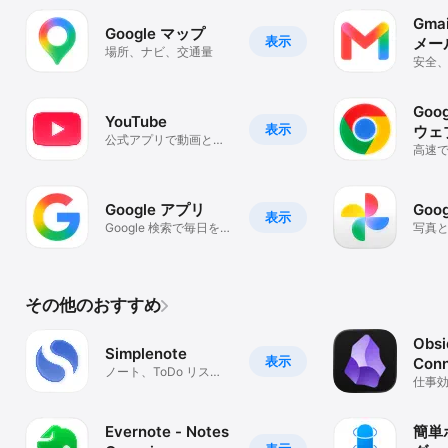
Gmai
Google マップ
表示
メー
場所、ナビ、交通量
安全
メー
Goog
YouTube
表示
ウェ
公式アプリで動画と音
高速で
楽
のブ
Google アプリ
Goo
表示
Google 検索で毎日をも
写真
っと便利に
その他のおすすめ
Obsi
Simplenote
表示
Conn
ノート、ToDo リス
仕事
ト、メモをよりシンプ
ルに
Evernote - Notes
簡単