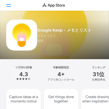
Today
Google Keep - メモとリスト
ゲーム
メモとリスト
無料
アプリ
Arcade
検索
1.1万件の評価
年齢制限指定
ランキング
4.3
4+
31位
プラットフォーム
アプリ内コントロール
仕事効率化
iPhone
iPad
Mac
Vision