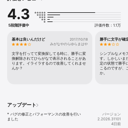
ぴったりの時間と場所で通知

4.3
お店で買うものを覚えておく必要がある場合は、位置情報に基づく
リマインダーを使って、お店に着いたらすぐに買い物リストが表示
されるよう設定できます。済ませないといけない用事があるとき
は、忘れることがないよう時間に基づくリマインダーを設定できま
5段階評価中
評価件数：1.1万
す。

家族や友だちと状況を共有

基本は良いんだけど
勝手に文字が確
2017/10/18
次回お店に行くときは、Keep でショッピング リストを共有し、リ
みがなやのらゆらまはや
アルタイムでリストにチェックマークを付けて状況を確認できま
す。テキスト メッセージをやり取りする必要はありません。家族や
文字を打ってて変換探してる時に、勝手に変
シンプルなメモ
友だちと協力して、すばやく用事を済ませることができます。

換解除されてひらがなで表示されることがあ
す。しかしいま
ります。イライラするので改善してくれませ
定の状態で勝手
必要な情報をすばやく検索

んか？
こるのですが、
色やその他の属性（「ToDo」のラベルが付いたリスト、リマインダ
か。
ー付きの音声メモ、共有メモなど）でメモをすばやくフィルタして
検索できます。必要な情報をすばやく見つけて、覚えておくのは 
Keep におまかせすることが可能です。

いつでもアクセス

Keep はスマートフォン、タブレット、パソコンで動作します。
アップデート
Keep に追加したアイテムはすべてのデバイスで同期されるため、
大切な情報をいつでもチェックできます。

* バグの修正とパフォーマンスの改善を行い
バージョン
ました
2.2026.31101
ウェブ（http://keep.google.com）または Chrome ウェブストア
4日前
（http://g.co/keepinchrome）で Google Keep をぜひお試しくだ