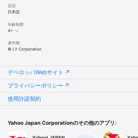
・リアルタイムの道路の混雑度がわかる「交通状況」地図。

言語
・一方通行も表示した詳細図。

日本語
・日本語の世界地図。

・コインパーキングの満空情報をリアルタイムに表示。

・衛星利用測位システム（GPS）による、現在地表示。

年齢制限
4+
※1：ご利用にはYahoo! JAPAN IDでのログインが必要です。

※2：アイコンはおおよその位置を示すものであり、発生場所をピン
著作権
ポイントで表示するものではありません。

© LY Corporation
※3：情報提供元：日本不審者情報センター（2018年2月19日以降に
登録された情報を掲載しています）

≪ご利用にあたっての注意事項≫

■現在地情報について

デベロッパWebサイト
Mapbox社および当社は、本アプリにおいてお客様の位置情報を取
得し、各社のプライバシーポリシーにしたがって利用します。

プライバシーポリシー
・Mapbox社のプライバシーポリシー
（https://www.mapbox.com/legal/privacy/）

・LINEヤフー株式会社のプライバシーポリシー
使用許諾契約
（https://www.lycorp.co.jp/ja/company/privacypolicy/）

※アプリ内で実施されるキャンペーンは、LINEヤフー株式会社が主
催するものであり、Apple Inc.とアップル関連会社は一切関係あり
Yahoo Japan Corporationのその他のアプリ
ません。

※賞品はApple Inc.、Apple Japan合同会社の製品ではありません。

Yahoo! JAPAN
Yah