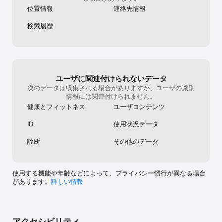
・「EV充電スポットマップ」は電気自動車（EV）が充電できる施設
位置情報
連絡先情報
の料金・充電タイプなどの情報がわかります。

・その他、季節ごとの専用マップでその季節ならではの自然やイベ
検索履歴
ントの情報がわかります。

■ここからすぐに行けるお店が見つかる「ジャンル検索」

・飲食・買い物・施設などの各ジャンルをタップすると、近くにあ
るお店を地図上や写真の一覧などで見られます。

・店舗名、クチコミ件数などを地図上でピン表示。気になるお店を
場所から簡単に探せます。

ユーザに関連付けられないデータ
・詳細画面ではお店の住所、電話番号、営業時間、クーポン・クチ
次のデータは収集される場合がありますが、ユーザの識別
コミなど、さらに詳しい情報を確認できます。

情報には関連付けられません。
健康とフィットネス
ユーザコンテンツ
■後から見たい情報は「登録スポット」に登録

・お店や施設、ルート検索条件を「登録スポット」に保存できま
ID
使用状況データ
す。(※1)

・「登録スポット」に登録した施設は、地図上にアイコン表示。場
診断
その他のデータ
所がすぐに分かります。

・お店や施設はグループ分けできるので、目的やジャンル別に整理
できます。

・メモ機能で自分だけの情報を書き込めます。

使用する機能や年齢などによって、プライバシー慣行が異なる場合
・パソコンで保存した情報も、アプリで見られます。

があります。
詳しい情報
■「雨雲レーダー」で、最大6時間先までの雨雲の動きがわかる

・「高解像度降水ナウキャスト」に対応した雨雲レーダーを搭載、
全国各地の雨雲の動きを高精細に表示します。最大6時間先までの雨
アクセシビリティ
雲の動きと降水量がわかります。(※1)
