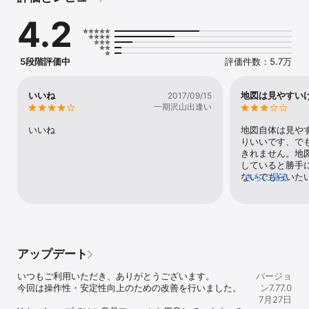
■まち歩きに最適、迷わない地図デザイン

4.2
・文字やアイコンはくっきり大きく、道路や建物の表現はシンプル
に。欲しい情報がパッと目に入ります。

・看板の目立つ施設や地下鉄の出口番号など、実際に歩く時に必要
な情報が充実。

5段階評価中
評価件数：5.7万
・主要駅や地下街まで詳しくわかる屋内マップ。階ごとの地図で安
心して移動できます。

・文字のサイズを「標準」「やや大きい」「大きい」から選べま
いいね
地図は見やすい
2017/09/15
す。

一期沢山出逢い
■目的地までの経路や所要時間のわかる「ルート検索」

いいね
地図自体は見や
・ルート検索は車・徒歩・公共交通機関・自転車・フライトの5つの
りいいです、で
移動手段から選択できます。

きれません。地
・車のルートは「おすすめ」「高速優先」「一般優先」の3種類から
していると勝手
選べます。

ないでもらいた
さらに見る
・公共交通機関のルートは「早い順」「安い順」「乗換回数が少な
けだがなんだか
い順」から選べます。

が使えるのかと
・電車やバスの走行位置や遅延時間がリアルタイムでわかります。

なくてはならな
・徒歩・自転車のルート上に雨雲レーダーを重ねて、6時間先までの
◯ーグルマップ
雨雲の様子を確認できます。

トが出てこない
・公共交通機関やフライトの検索結果から、きっぷやチケットを購
に、正式名称を
アップデート
入できます。

業種、私が使い
ょうが。地図が
いつもご利用いただき、ありがとうございます。

バージョ
■シンプルでわかりやすい「ナビゲーション」

これをメインに
今回は操作性・安定性向上のための改善を行いました。

ン7.77.0
・車・徒歩・自転車のルートをターンバイターン方式のナビで案内
れば、周辺スポ
7月27日
します。

的地がわかるよ