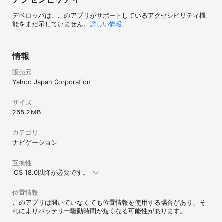
デベロッパは、このアプリがサポートしているアクセシビリティ機
■「防犯マップ」で近所の安全を確認できる

能をまだ示していません。
詳しい情報
・防犯に関わる情報を、9種類のアイコンで地図上に表示します。ア
イコンをタップすると詳細な内容が確認できます。(※2、※3)

・自宅や現在地周辺で新しい情報が追加されると、プッシュ通知で
お知らせ。身近な危険の回避にもつながります。

情報
■施設付近の混みそうな時間帯がわかる

販売元
・曜日、時間ごとの混雑度をグラフで表示します。

Yahoo Japan Corporation
・普段と比較して現在どれくらい混んでいるかわかります。

・小売店、大型施設をはじめ、対象施設を順次拡大中。混雑を避け
る行動の参考としてご活用ください。

サイズ
268.2 MB
■電車の混雑度がわかる

・ルート検索結果一覧に、ルート内でもっとも混雑している駅区間
カテゴリ
のアイコンを表示します。

・検索結果の詳細画面では、駅区間ごとに混雑度を表示します。

ナビゲーション
・東名阪を中心とした、114路線で表示します。

互換性
■その他の便利な機能

iOS 18.0以降が必要です。
・有名なランドマークをイラストで表示。

・「PayPay」と検索すれば、PayPay決済に対応している店舗を表
位置情報
示。

・人工衛星から撮影された更新頻度の高い「航空写真」。

このアプリは開いていなくても位置情報を使用する場合があり、そ
・JR・私鉄・地下鉄の路線カラーで色分けされた「路線図」。

れによりバッテリー駆動時間が短くなる可能性があります。
・町名や境界線、番地、ビル名までわかる「住所」地図。
