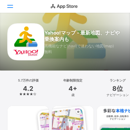
Today
Yahoo!マップ - 最新地図、ナビや
乗換案内も
ゲーム
高機能なナビ(navi)で迷わない地図(map)
無料
アプリ
Arcade
検索
5.7万件の評価
年齢制限指定
ランキング
4.2
4+
8位
プラットフォーム
歳
ナビゲーション
iPhone
iPad
Mac
Vision