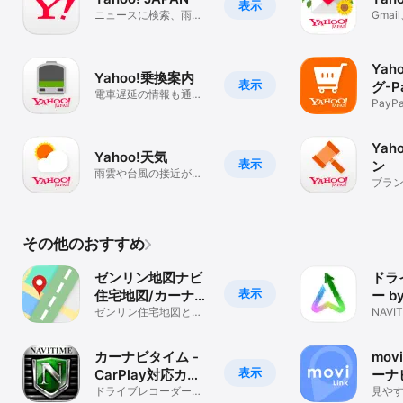
本アプリケーションは、LINEヤフー共通利用規約（プライバシーポ
表示
ニュースに検索、雨雲
Gma
リシー、ソフトウエアガイドラインを含みます）をご確認のうえ、
レーダーも。
もか
ご利用ください。

・LINEヤフー共通利用規約
（https://www.lycorp.co.jp/ja/company/terms/）

Yah
Yahoo!乗換案内
・利用環境情報に関する特約
表示
グ-P
（https://location.yahoo.co.jp/mobile-signal/map/terms.html）

電車遅延の情報も通知
トが
Pay
する乗り換えナビ
・プライバシーポリシー
る！
（https://www.lycorp.co.jp/ja/company/privacypolicy/）

ルメ
・ソフトウエアガイドライン
Yah
（https://www.lycorp.co.jp/ja/company/terms/#anc2）

Yahoo!天気
表示
ン
雨雲や台風の接近がわ
ブラ
≪ご注意≫

かる天気予報アプリ
物が
雨雲レーダー通知、ルートの案内機能はバックグラウンド時にGPS
ョン
を使用するため、通常よりバッテリーを消費する場合があります。
その他のおすすめ
ゼンリン地図ナビ
ドラ
表示
住宅地図/カーナ
ー b
ビ/地図アプリ/ト
ゼンリン住宅地図とカ
(カ
NAV
ーナビ、地図アプリ、
プリ
ラック
トラックナビ
カーナビタイム -
mov
表示
CarPlay対応カー
ーナ
ナビ
ドライブレコーダーも
を快
見やす