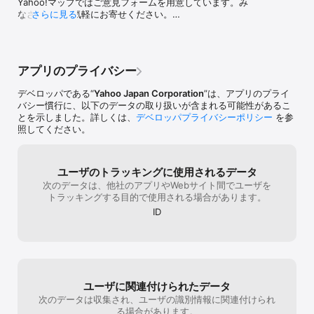
Yahoo!マップではご意見フォームを用意しています。み
・地図上に引かれたルート線と、画面上部の「◯◯を右へまが
れば、と期待し
なさまの声を気軽にお寄せください。

さらに見る
る」「◯m右折」などの案内パネル、進行方向を音声で目的地まで
アプリ内の［マイページ］＞［ご意見・ご要望］から回
わかりやすく案内します。

答できます。

・道をはずれてもオートリルート機能で新しい道を自動的に再検索
するので安心して進むことができます。

引き続き、Yahoo!マップをよろしくお願いいたします。
・車のナビは渋滞や通行止めなどを考慮したルートを検索、また出
アプリのプライバシー
入口やジャンクション、政令指定都市の主要交差点をイラストで案
内します。

デベロッパである“
Yahoo Japan Corporation
”は、アプリのプライ
・車のナビはApple CarPlay対応のディスプレイオーディオでご利用
バシー慣行に、以下のデータの取り扱いが含まれる可能性があるこ
いただけます。

とを示しました。詳しくは、
デベロッパプライバシーポリシー
を参
照してください。
■地図が読めなくても、進む方向が直感的にわかる「ARモード」

・「ARKit」を活用して、スマートフォンのカメラに写る実際の風景
に、矢印や看板などの地図情報を重ねてルート案内をします。

ユーザのトラッキングに使用されるデータ
・歩いてきた道のりには「足跡」が残ります。足跡からどの方向か
次のデータは、他社のアプリやWebサイト間でユーザを
ら来たかわかるので、間違って来た道に戻ることもありません。

トラッキングする目的で使用される場合があります。
《ご利用上の注意》

・スマートフォンの画面を見つめながらの歩行（歩きスマホ）は大
ID
変危険です。必ず周囲を確認して立ち止まってから画面をご覧くだ
さい。

・「ARモード」開始時に表示される注意事項を必ずご確認いただ
き、ARの世界をお楽しみください。

■用途に応じた情報だけを表示した「テーママップ」

ユーザに関連付けられたデータ
・「ラーメンマップ」は全国のラーメン店からこだわりの一杯を探
次のデータは収集され、ユーザの識別情報に関連付けられ
せます。

る場合があります。