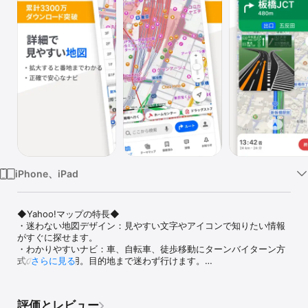
Watch
TV
iPhone、iPad
◆Yahoo!マップの特長◆

・迷わない地図デザイン：見やすい文字やアイコンで知りたい情報
がすぐに探せます。

・わかりやすいナビ：車、自転車、徒歩移動にターンバイターン方
式のナビを採用。目的地まで迷わず行けます。

さらに見る
・テーママップ：「ラーメンマップ」「EV充電スポットマップ」な
ど用途に応じた専用地図。

・混雑予報：施設周辺や電車の混雑度がわかります。

評価とレビュー