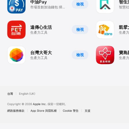
中油Pay
智生
檢視
市場首創加油錢包 掃碼
智慧
支付最速Pay
社區
利、
遠傳心生活
凱擘
檢視
生產力工具
生產
台灣大哥大
寶島
檢視
生產力工具
生產
台灣
English (UK)
Copyright © 2026
Apple Inc.
保留一切權利。
網路服務條款
App Store 與隱私權
Cookie 警告
支援