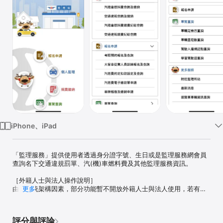
Watch
TV
iPhone、iPad
「監理服務」提供使用者透過身分證字號、生日或是監理服務網會員
查詢名下交通違規罰單、汽(機)車燃料費及其他監理服務資訊。

［外籍人士與法人操作說明］

由於系統架構因素，部分功能暫不開放外籍人士與法人使用，若有需
更多
要可先至 監理服務網 查詢：https://www.mvdis.gov.tw/m3-emv-
mobo/ 造成您的不便，敬請見諒。

評分與評論
服務功能如下：
