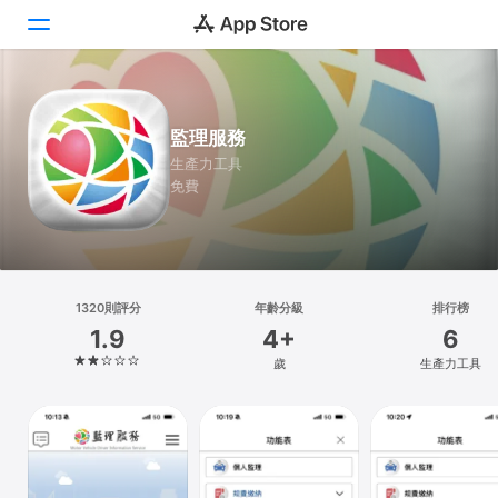
Today
監理服務
遊戲
生產力工具
免費
App
Arcade
搜尋
1320則評分
年齡分級
排行榜
1.9
4+
6
平台
歲
生產力工具
iPhone
iPad
Mac
Vision