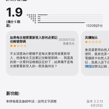
1. 交通違規罰單查詢與繳納、繳費紀錄查詢與記點查詢。

1.9
2. 汽(機)車燃料費查詢與繳納、汽(機)車燃料費繳費紀錄查詢、汽(機)
車燃料費電子繳款單申請。

3. 車輛最近兩次里程數查詢、里程數異常提醒及下次定檢日查詢

4. 學習駕駛證查詢。

(滿分 5 顆
5. 汽機車駕照、大客車職業駕駛人定期訓練預約查詢與報名、駕照筆
星)
1320則評分
試模擬考。

6. 提供監理會員個人專屬頁面，並提供監理業務趨前服務通知。生日
當天顯示生日祝福畫面。

如果每次都要重新登入那何必要記
其爛無比
2025/07/22
7. 提供監理會員查詢駕照和擁有車輛的訊息，並提供車輛定檢預約和
住帳號密碼
魯麥先生
住居所/就業處所地址設定。

8. 推播監理訊息給監理會員，並可將推播訊息新增至行動裝置行事
會員還要用自然
曆；生日當天推播生日祝福。

不太清楚為什麼幾乎是每次要使用者重新登
便民，最差也弄
9. 首頁結合 GPS 定位功能，顯示附近監理所站公告訊息。

入，然後每次又說要記住帳號密碼⋯，我還真
電腦插卡自然人
10. 快速查詢各區監理所站及窗口等待人數。

的第一次看到這種都設定好了，結果幾乎是每
以，負責人該下
11. 提供遊覽車即時動態與車輛資訊。

次都要重新登入的⋯那意義何在？
牌也沒辦法記錄
更多
12. 提供智能客服，迅速掌握公路監理資訊。

牌，麻煩跟上時
13. 提供英文語系介面。
新功能
車牌報廢及繳銷申請：說明文字調整
版本 2.2.13
6月25日