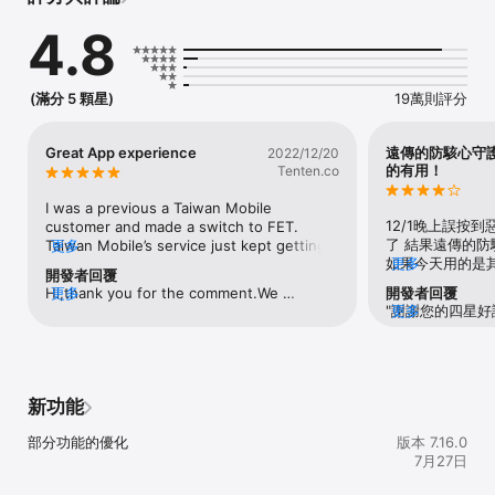
•遠傳用戶 五大福利回饋，對用戶好 遠傳最給力

4.8
      ▷專屬禮:專屬禮生日禮購物金

      ▷數位影音禮：追劇平台訂閱5折起

      ▷超級門票:熱門演唱會、展演娛樂 購票5折起

      ▷遠傳幣好康:吃喝玩樂皆享遠傳幣回饋

(滿分 5 顆星)
19萬則評分
      ▷電信優惠:續約折價優惠

•行動生活圈，讓你生活便利又好康

      ▷電信帳單自動代繳停車費

Great App experience
遠傳的防駭心守
2022/12/20
      ▷電子發票載具綁定

的有用！
Tenten.co
      ▷線上快速投保旅平險

      ▷超級會員日：週一到週日天天都有好康優惠，讓您驚喜不間斷

I was a previous a Taiwan Mobile 
立即下載遠傳心生活APP，領取遠傳用戶福利、輕鬆使用電信數位化
12/1晚上誤按
customer and made a switch to FET. 
及便民服務!
了 結果遠傳的
Taiwan Mobile’s service just kept getting 
更多
如果今天用的是其
更多
worse and after the 5G merge and it was 
開發者回覆
自己也是三大電信
pathetic. Their app was not user friendly 
Hi,thank you for the comment.We 
更多
開發者回覆
支 中華1支 只
at all. Needless to say I'm glad to switch 
"謝謝您的四星
更多
appreciate your feedback and will try to 
除了網路稍微弱一
back with FET and their service is not only 
大動力。由於評
take them into account for the next 
可以改進防駭心
the best, the app is simple, straight 
更好的協助，請
release.
站網址也要有阻
forward, and navigating through it is 
的客服將盡快與
網址如果按住選
surprisingly easy like my experience with 
https://www.fe
免誤按！希望遠
Verizon in US. before. Thank you FET for 
新功能
elp-center/cust
也希望上述建議
the reliable service and easy to use app.
我的手機👍👍
部分功能的優化
版本 7.16.0
👍
7月27日