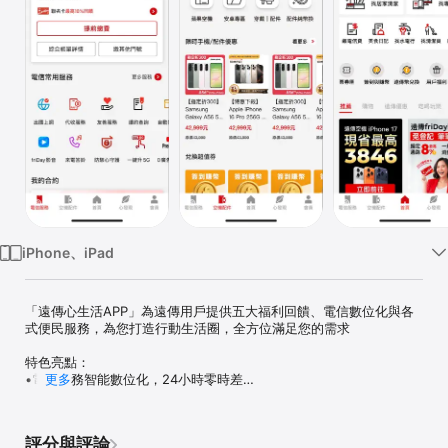
Watch
TV
iPhone、iPad
「遠傳心生活APP」為遠傳用戶提供五大福利回饋、電信數位化與各
式便民服務，為您打造行動生活圈，全方位滿足您的需求

特色亮點：

•電信服務智能數位化，24小時零時差

更多
      ▷輕鬆一鍵查/繳帳單

      ▷隨時查詢上網用量、合約資訊、電信優惠

      ▷立即申辦與設定代收服務、加值服務、國際漫遊等

評分與評論
      ▷查看用戶等級與福利    
