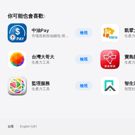
你可能也會喜歡
中油Pay
凱擘
檢視
市場首創加油錢包 掃碼
生產
支付最速Pay
台灣大哥大
寶島
檢視
生產力工具
生產
監理服務
智生
檢視
生產力工具
智慧
社區
利、
台灣
English (UK)