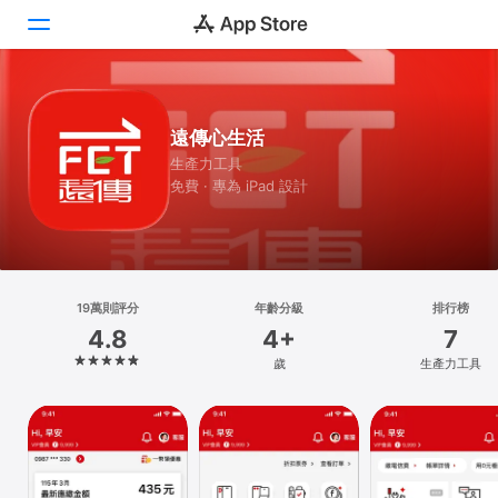
Today
遠傳心生活
遊戲
生產力工具
免費 · 專為 iPad 設計
App
Arcade
搜尋
19萬則評分
年齡分級
排行榜
4.8
4+
7
平台
歲
生產力工具
iPhone
iPad
Mac
Vision