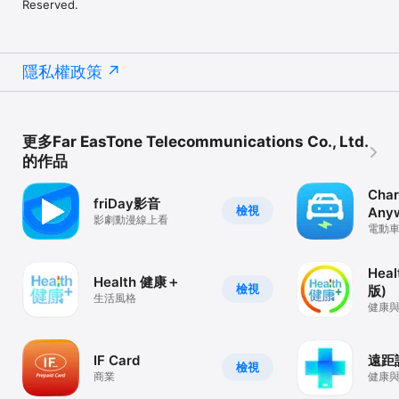
Reserved.
隱私權政策
更多Far EasTone Telecommunications Co., Ltd.
的作品
Cha
friDay影音
檢視
Any
影劇動漫線上看
電動
Hea
Health 健康＋
檢視
版)
生活風格
健康
IF Card
遠距
檢視
商業
健康