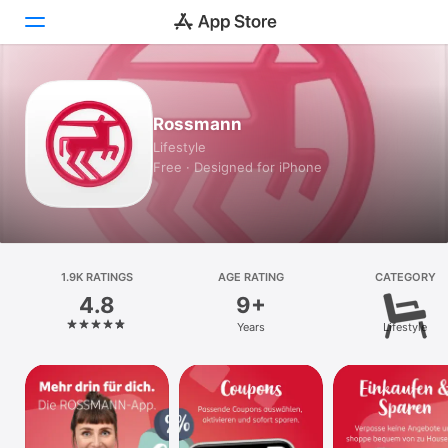
Today
Rossmann
Games
Lifestyle
Free · Designed for iPhone
Apps
Arcade
Search
1.9K RATINGS
AGE RATING
CATEGORY
4.8
9+
Platform
Years
Lifestyle
iPhone
iPad
Mac
Vision