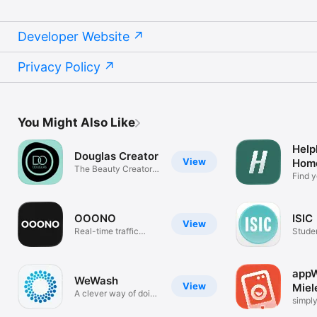
Developer Website
Privacy Policy
You Might Also Like
Help
Douglas Creator
View
Home
The Beauty Creator
Find y
Platform
cleane
OOONO
ISIC
View
Real-time traffic
Studen
updates
disco
app
WeWash
View
Miel
A clever way of doing
simply
laundry