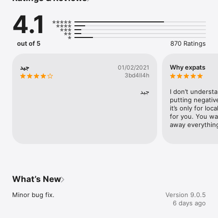
4.1
out of 5
870 Ratings
جيد
Why expats
01/02/2021
3bd4ll4h
جيد
I don’t underst
putting negativ
it’s only for loca
for you. You wan
away everythin
What’s New
Minor bug fix.
Version 9.0.5
6 days ago