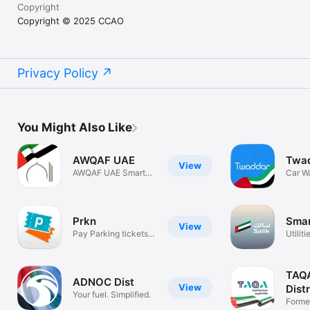
Copyright
Copyright © 2025 CCAO
Privacy Policy
You Might Also Like
AWQAF UAE
Twa
View
AWQAF UAE Smart
Car W
Application
Simpl
Prkn
Smar
View
Pay Parking tickets
Utiliti
in the UAE
TAQ
ADNOC Dist
View
Dist
Your fuel. Simplified.
Forme