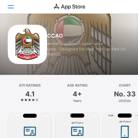
Today
CCAO
مكتب شؤون المواطنين والمجتمع
Games
Free · Designed for iPad. Not verified for
macOS.
Apps
Arcade
Search
870 RATINGS
AGE RATING
CHART
4.1
4+
No. 33
Platform
Years
Utilities
iPhone
iPad
Mac
Vision