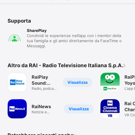
Supporta
SharePlay
Condividi le esperienze nell’app con i membri della
tua famiglia e gli amici direttamente da FaceTime o
Messaggi.
Altro da RAI - Radio Televisione Italiana S.p.A.
RaiPlay
RaiP
Visualizza
Sound:
Yoy
radio e
Radio, podcast,
L’app 
audiolibri
più pic
podcast
Rai 
RaiNews
Visualizza
Chan
Notizie e
VR Ci
approfondimenti
Exper