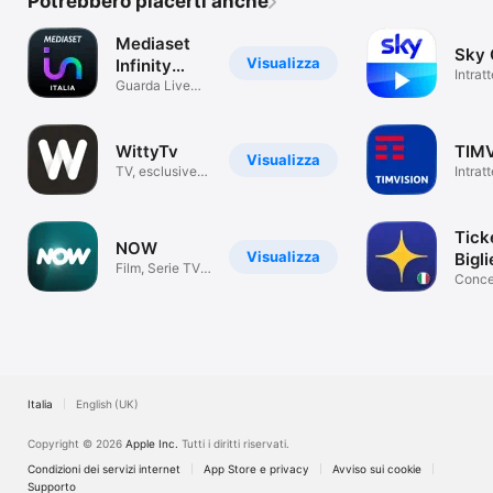
Potrebbero piacerti anche
Mediaset
Sky 
Visualizza
Infinity
Intrat
Italia
Guarda Live
TV, Serie & Film
WittyTv
TIM
Visualizza
TV, esclusive e
Intrat
micro drama
Tick
NOW
Visualizza
Bigli
Film, Serie TV,
even
Concer
Show e Sport
Sport 
Italia
English (UK)
Copyright © 2026
Apple Inc.
Tutti i diritti riservati.
Condizioni dei servizi internet
App Store e privacy
Avviso sui cookie
Supporto