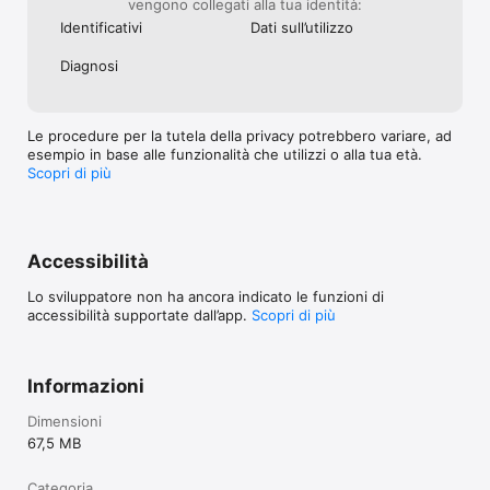
vengono collegati alla tua identità:
Dall’estero, potrai accedere solo a una parte dei contenuti 
Identificativi
Dati sull’utilizzo
disponibili su RaiPlay: la diretta del canale Rai News24 e il 
catalogo on demand delle opere per le quali Rai detiene il 
Diagnosi
correlato diritto di distribuzione via IP.

CONTATTACI 

Le procedure per la tutela della privacy potrebbero variare, ad
Per avere informazioni e ricevere assistenza, visita la pagina 
esempio in base alle funzionalità che utilizzi o alla tua età.
rai.it/centroassistenza

Scopri di più
Privacy policy: https://www.rai.it/privacy  

Accessibilità
Sulla base di quanto previsto dalla legge 9 gennaio 2004, n.4 
Lo sviluppatore non ha ancora indicato le funzioni di
abbiamo pubblicato la dichiarazione di accessibilità dell’App 
accessibilità supportate dall’app.
Scopri di più
RaiPlay alla seguente pagina web: 
https://www.rai.it/corporate/disclaimer/dichiarazione-di-
Informazioni
Dimensioni
67,5 MB
Categoria