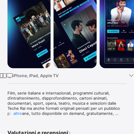
TV
iPhone, iPad, Apple TV
Film, serie italiane e internazionali, programmi culturali, 
d’intrattenimento, d’approfondimento, cartoni animati, 
documentari, sport, opera, teatro, musica e selezioni dalle 
Teche Rai ma anche formati originali pensati per un pubblico 
più giovane, tutto disponibile on demand, gratuitamente, 
altro
quando vuoi e dove vuoi. Inoltre, le dirette dei canali Rai e il 
servizio di Guida Tv/Replay.

Valutazioni e recensioni
Dalla sezione CATALOGO potrai scoprire tutta l’offerta 