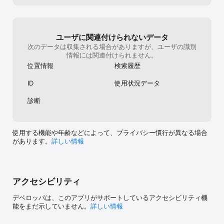
地図でコースごとの制覇済み人数・お気に入り人数を確認できま
す。人気コースが一目瞭然です！

・ランキングで振り返り

ユーザに関連付けられないデータ
制覇コース数ランキングで制覇コース数を他ゴルファーと比べるこ
次のデータは収集される場合がありますが、ユーザの識別
ともできます。都道府県ごと・地域ごと・全国でランキング確認で
情報には関連付けられません。
きます。ぜひ全国上位を！

位置情報
検索履歴
【フォトギャラリー・ドローンギャラリー】

ID
使用状況データ
ゴルフ場の全ホール写真や動画が閲覧できるゴルフ場ギャラリー機
能はティグラウンドからグリーンまで、まるでラウンドしている感
診断
覚で楽しめる！ゴルフ予約前のコース選定やアプローチショット・
バンカーショット等のスイングイメージができ、コース攻略に役立
てることができます。

使用する機能や年齢などによって、プライバシー慣行が異なる場合
【楽天チェックイン機能】

があります。
詳しい情報
プレー当日、ゴルフ場の受付カウンターでWEBバーコードをかざす
だけゴルフ場へチェックインができ、ゴルフ初心者の方にもオスス
メ！ さらに楽天ポイントも貯まります。

※楽天GORAでゴルフ予約していなくてもOK！

アクセシビリティ
ゴルフ場検索・予約は無料ゴルフアプリの楽天GORA(ゴーラ)におま
かせ！
デベロッパは、このアプリがサポートしているアクセシビリティ機
能をまだ示していません。
詳しい情報