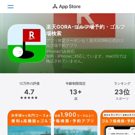
楽天GORA-ゴルフ場予約・ゴルフ
Today
場検索
アプリ限定クーポンも！楽天GORA公式のゴ
ゲーム
ルフ場予約アプリ
iPhoneのみ対応
アプリ
無料 · iPhoneに対応しています。macOSでは
検証されていません。
Arcade
検索
12万件の評価
年齢制限指定
ランキング
4.7
13+
23位
プラットフォーム
歳
スポーツ
iPhone
iPad
Mac
Vision