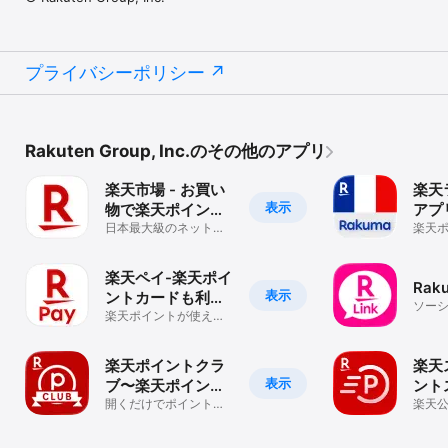
プライバシーポリシー
Rakuten Group, Inc.のその他のアプリ
楽天市場 - お買い
楽天
表示
物で楽天ポイント
アプ
が貯まる便利な通
日本最大級のネットシ
楽天
ョッピングアプリで人
貯ま
販アプリ
気の商品が見つかる！
プリ
楽天ペイ-楽天ポイ
Raku
表示
ントカードも利用
ソー
できるスマホ決済
楽天ポイントが使え
キン
る・貯まる！
アプリ
楽天ポイントクラ
楽天
表示
ブ〜楽天ポイント
ント
公式アプリ〜
開くだけでポイント＆
天ポ
楽天
おトク情報GET！
リ！
毎日
なク