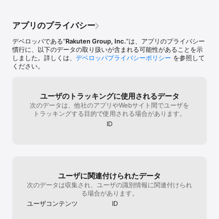
・連続枠

聞いています。ラウンド可能期間は雪国なの
・高速道路

で短いですが、是非ラウンドしてみたいです
ね。第2位の兵庫県にも行きたいですね。以
アプリのプライバシー
2)MY検索条件

上、一地方在住ゴルファーからのレビューで
毎回、検索条件を入力する必要がありません。いつも使う自分だけ
した。よろしくお願いしたいですね❗️🥺
デベロッパである“
Rakuten Group, Inc.
”は、アプリのプライバシー
のゴルフ場検索条件を保存して簡単にコースを探すことができま
慣行に、以下のデータの取り扱いが含まれる可能性があることを示
す。お気に入りのゴルフ場検索パターンは10件まで登録可能です。

しました。詳しくは、
デベロッパプライバシーポリシー
を参照して
ください。
ゴルフ場予約をラクに済ませましょう！

◇カスタマイズしたゴルフ場検索条件を登録できるので、毎回入力
する手間が省けてとても便利！

ユーザのトラッキングに使用されるデータ
・取引先とのゴルフコンペは千葉で8時スタートがお決まり

次のデータは、他社のアプリやWebサイト間でユーザを
・友達とのゴルフは、カート付・昼食付ゴルフ場が定番

トラッキングする目的で使用される場合があります。
・お財布に優しい格安プランや割引プランを活用したい　など自分
ID
だけの検索内容で楽々ゴルフ予約！

3)検索履歴

過去にゴルフ場検索をした際の条件を自動的に保存します。

【ゴルフ場制覇マップ】

ユーザに関連付けられたデータ
プレー履歴を手帳で管理されてるゴルファーのみなさまに便利でオ
ススメの機能です。

次のデータは収集され、ユーザの識別情報に関連付けられ
る場合があります。
・地図で振り返り

ユーザコンテンツ
ID
ラウンド（制覇）したコースを記録すると日本地図で振り返りいた
だけます。
