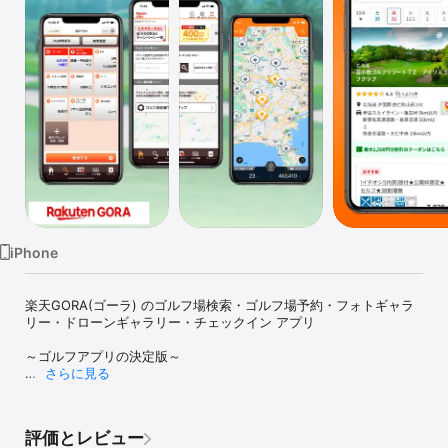
Watch
TV
iPhone
楽天GORA(ゴーラ) のゴルフ場検索・ゴルフ場予約・フォトギャラ
リー・ドローンギャラリー・チェックイン アプリ

～ゴルフアプリの決定版～

さらに見る
「ゴルフ場予約アプリ - 楽天GORA（ゴーラ）」は楽天GORA（ゴ
ーラ）が運営する、全国約1,900カ所のゴルフ場から選べる日本最大
級のゴルフ予約アプリです。希望のエリアや価格、時間帯などでプ
評価とレビュー
ランの検索が可能。昼食付きなどのお得なプランやコンペプランも