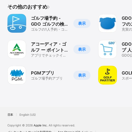
る！
その他のおすすめ
ゴルフ場予約 -
GD
表示
GDO ゴルフの検
フの
索・予約はアプリ
ゴルフの1人予約・コン
GP
充実
ペや天気予報の情報
スン
で
を計
も！
善
アコーディア・ゴ
GD
表示
ルフ ー ポイントカ
プ 
ード・予約・スコ
アプリでチェックイ
品・
GDO
ン！カートナビのスコ
フ用
ア管理
通販
アがリアルタイム連
きる
携！
PGMアプリ
GOLF
表示
ゴルフ場予約アプリ
スポ
日本
English (US)
Copyright © 2026
Apple Inc.
All rights reserved.