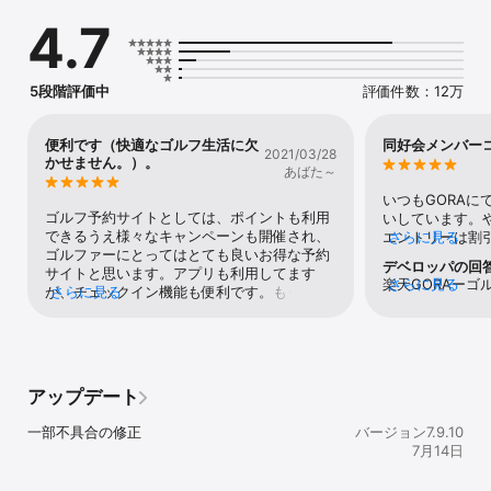
沢山取り揃えています。さらに各ゴルフ場のホール写真や動画が見
4.7
れるギャラリー機能やゴルフ場でのチェックイン機能も便利です。

■■すべてのゴルファー必携の「ゴルフ場予約 - 楽天GORA（ゴー
ラ）」■■

5段階評価中
評価件数：12万
・今から予約できるゴルフ場、行きたいゴルフ場が見つかる

・キャンペーン情報をいち早くお届け！お得にゴルフ予約！

・全国約1,900カ所のゴルフ場から予約可能！フォトギャラリーでコ
便利です（快適なゴルフ生活に欠
同好会メンバー
2021/03/28
ースの下見もできる！

かせません。）。
あばた～
・シンプルな操作画面でラウンド中にも使いやすい仕様！

いつもGORAに
■アプリの特徴■

ゴルフ予約サイトとしては、ポイントも利用
いしています。や
できるうえ様々なキャンペーンも開催され、
エントリーは割引
さらに見る
【ゴルフ場予約（ゴルフ場検索）】

ゴルファーにとってはとても良いお得な予約
年に一回のcou
デベロッパの回
1)検索項目のカスタマイズ

サイトと思います。アプリも利用してます
購入して取切戦
楽天GORAーゴ
さらに見る
検索項目を使いやすい配置に変更可能。項目の追加や削除で自分仕
が、チェックイン機能も便利です。もっとチ
さらに見る
これからもGOR
プリをご利用く
様にカスタマイズできるから、ゴルフ場検索がとってもラクに！

ェックイン可能なコースが増えることを期待
目のスケジュー
す。引き続き、
してます。また、サイト･アプリの更なる機
て頂いておりま
ば幸いです。
◇便利な検索項目

能拡張にも期待しています。あと、今後は、
します。
・ゴルフ場名

ゴルフパック（宿泊付きのプレー）にも力を
・コース種別

入れてくれる事を期待します。ゴルフ好きの
アップデート
・コース形状

個人的な願望ですが、通常予約･1人予約とも
・料金（総額）

に、パック作りをお願いしたいですね。企画
一部不具合の修正
バージョン7.9.10
・スタート時間　など

案：北海道1人予約弾丸パックツアー（数日
7月14日
・プラン（キャディ付、オープンコンペ、レッスンなど）

間、雄大な大地でプレーを満喫したいもので
・1人予約（スクール、ラウンドレッスン、女性優待など）

す。）※北海道は全国一のコース数を誇ると