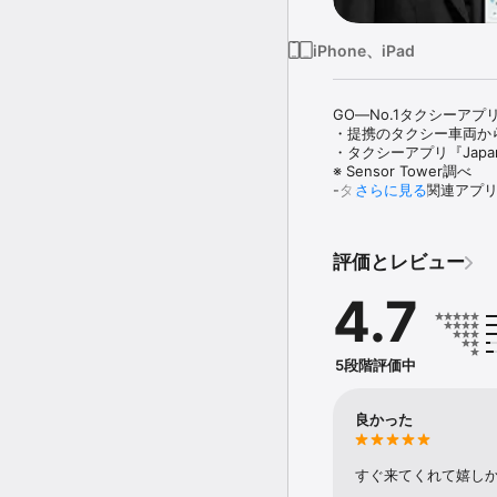
iPhone、iPad
GO―No.1タクシーアプリ
・提携のタクシー車両か
・タクシーアプリ『Japan
※ Sensor Tower調べ

-タクシー配車関連アプリ
さらに見る
-調査期間：2020年10月1
＜サービスの特徴＞

評価とレビュー
1．タクシーに、より早く
GOの提携車両の中から
4.7
アプリから簡単に呼べる
2．目安到着時間がわかる
5段階評価中
タクシー配車を依頼する
タクシーの到着通知も来
何かあった時はメッセー
良かった
3．GO Payを使えば
すぐ来てくれて嬉し
アプリ内でクレジットカ