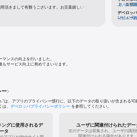
上、首都圏
さらに見
利用頂きまして有難うございます。お言葉嬉しいです。
まタクシーから降りるだけでOK。

からアプ
うサービス改善に努めて参ります。引き続き応援よろし
デベロッ
ドのやりとりに時間を取られません。

で自宅か
レビュー
さらに見
のに、日
ん。配車
め迎車不可
め、改善
ら1度もな
て配車可能

位置にも
時を指定することで、指定した時間前後に乗車できるよう、車両を優先的に自
荷物があ
するかわ
出かける準備をしながら直前にバタバタして配車することなく、スムーズにご
も大変な
しタクシー
ーマンスの向上を行いました。

配できる車両の数を計算して注文をお受けするため、従来のタクシー予約より
駅前に常
後もサービス向上に努めてまいります。
た。

せん手配に
リア拡大予定

ら出来ま
不可、駅
アプリを
きる

クシー会
シー
降りしやすいスライドドアの車両の指定や、車いす対応の研修などを受けた
く退化す
インタクシーを指定して車両を手配することができます。

ルすべき
c.
”は、アプリのプライバシー慣行に、以下のデータの取り扱いが含まれる可
東京限定。その他の車両は一部エリア限定。順次エリア拡大予定

されるま
くは、
デベロッパプライバシーポリシー
を参照してください。
後良くな
ービスを拡大中

テル・駅・旅先など、ご指定の場所と空港間のタクシー運賃が定額になるサ
キングに使用されるデ
ユーザに関連付けられたデー
必要はなし。今すぐタクシーを呼びたい時でも、空港定額のご利用が可能です
ータ
次のデータは収集され、ユーザの識別
らスタート（東京 – 成田間は空港への移動のみ）。

関連付けられる場合があります
のアプリやWebサイト間