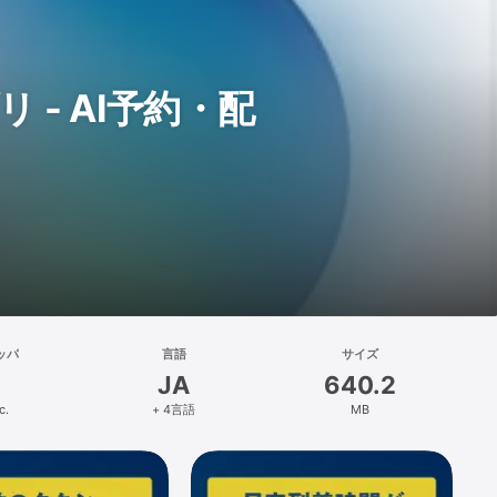
 - AI予約・配
ッパ
言語
サイズ
JA
640.2
c.
+ 4言語
MB