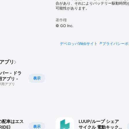
合があり、それによりバッテリー駆動時間
可能性があります。
シーがない場合は配車をお受け出来ない場合があります

料金のほか、一部地域ではアプリ手配料等がかかります

sa / Mastercard / JCB / American Express / Diners Clubとな
著作権
刻はその時点における予測であり、交通状況等により変動する場合があります
© GO Inc.
情により一度、配車をお受けした後にキャンセルさせていただく場合がありま
PS機能、プッシュ通知機能をオンにしていただく必要がございます

に登録済の方はGOに新規登録しても、新規登録による500円クーポンは付与
デベロッパWebサイト
プライバシーポ
を選択した場合のみご利用いただけます

利用は１つまでです

択時に利用するクーポンを選ぶことで利用いただけます

ンがもらえる、「GOする！キャンペーン（新規限定/月間3回まで)」は日本
のアプリ
ユーザーのみが対象となります
バー - ドラ
表示
アプリ -
専用アプリ
の配車はエス
LUUP/ループ シェア
表示
IDE)
サイクル 電動キック