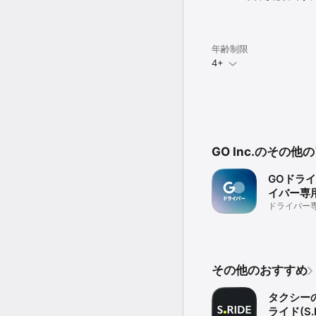
＜利用の注意事項＞

・周辺に利用可能なタク
・ご利用には運賃、迎車
・利用できるクレジットカードは Vi
年齢制限
・タクシーの到着予測時
4+
・交通状況やその他の事
・ご利用時は、端末のG
・旧MOV及び旧タクベル
・クーポンはGO Pay
・1回の乗車でのクーポン
・クーポンは決済方法選
・乗るたび500円クーポ
GO Inc.のその他
号でアカウント認証した
GOドライ
イバー専用
ドライバー
その他のおすすめ
タクシー
ライド(S.R