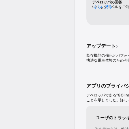
デベロッパの回答
おこなわれます。

いつもタクベルをご
さらに見る
目的地に到着したらそのま
よりお役に立てるよ
お釣りやクレジットカー
くお願い致します！
※一部対象外の車両あり

4．AI予約で日時を指定し
AI予約はあらかじめ日
サービスです。

アップデート
AI予約を利用すれば、
ます。

既存機能の強化とパフォ
AIが指定時間前後に手
快適な乗車体験のため今
受けられるようになりまし
※一部エリア限定。順次エ
5．乗りたい車両を指定で
アプリのプライバ
荷物が大きい時でも乗り
務するユニバーサルデザ
デベロッパである“
GO In
※スライドドアの車両は
ことを示しました。詳し
6．アプリで利用できるサ
・空港定額：ご自宅・ホ
ユーザのトラッ
す。GOなら事前予約の
京 – 羽田・成田空港か
次のデータは、他社