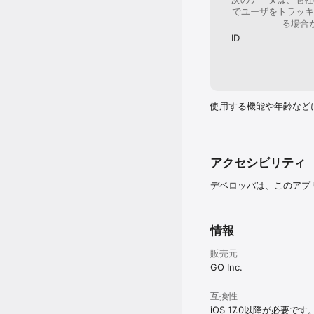
・GOプレミアム：優良
でユーザをトラッキ
頂けます。東京都内15
る場合
区・大田区・世田谷区・
ID
　※台東区・墨田区・江
・GOエコノミー：『G
ブルな料金でご利用いた
※サービス提供エリア（順次拡
町・日本橋・銀座・有楽
番・赤坂・恵比寿・中目
使用する機能や年齢など
サイド・大崎・大井町・
場・東陽町・砂町・潮見
塚・幡ヶ谷・池袋・早稲
前・代官山・池尻大橋・
乗車いただける最大距離
アクセシビリティ
※運行時間：全日7:00頃〜2
デベロッパは、このアプ
＜GO 対応エリア＞

47都道府県対応済み！

情報
北海道、青森県、岩手県
都、神奈川県、新潟県、
販売元
県、京都府、大阪府、兵
県、愛媛県、高知県、福
GO Inc.
中。

※一部対象外地域あり

互換性
iOS 17.0以降が必要です