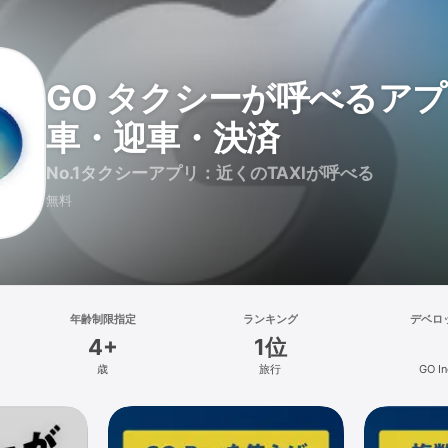
GO タクシーが呼べるアプリ
車・迎車・決済
No.1タクシーアプリ：近くのTAXIが呼べる
無料
年齢制限指定
ランキング
デベロ
4+
1位
歳
旅行
GO In