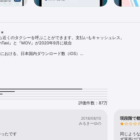
※

ら近くのタクシーを呼ぶことができます。支払いもキャッシュレス。

Taxi』と『MOV』が2020年9月に統合

における、日本国内ダウンロード数（iOS）

日~2026年3月31日

乗れる

、近くのタクシーがスピーディーにあなたのもとへ配車されます。

ので、寝坊してしまった朝や時間がないときの強い味方です。

から、待ち時間も有効に使える

評価件数：87万
と到着時間の目安がわかります。

るので、もう路上でタクシーを待つ必要はありません。

ジ機能で直接、乗務員と連絡もとれるので安心してご利用いただけます。

現段階で
2018/08/10
みるきーゆの
キャッシュレス、乗っている間にアプリで事前決済

かったです
同じよう
ード情報を追加し、乗車の際にGO Payを選択していただければアプリで自動
ず返答は