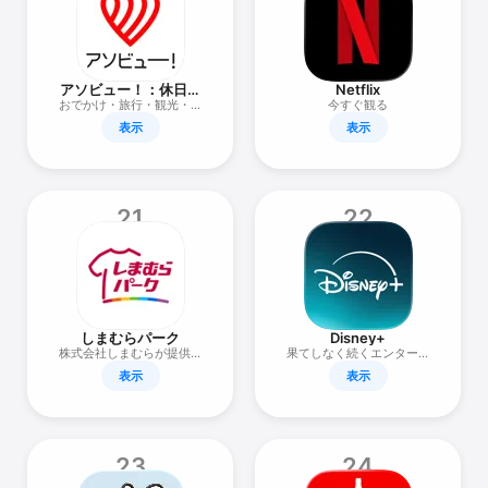
アソビュー！：休日の
Netflix
便利でお得な遊び予約
おでかけ・旅行・観光・イ
今すぐ観る
アプリ
ベント情報が見つかる！
表示
表示
21
22
しまむらパーク
Disney+
株式会社しまむらが提供す
果てしなく続くエンターテ
る公式アプリです
イメント
表示
表示
23
24