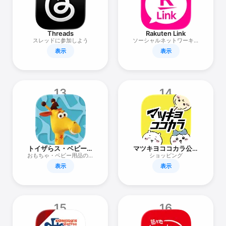
Threads
Rakuten Link
スレッドに参加しよう
ソーシャルネットワーキン
グ
表示
表示
13
14
トイザらス・ベビーザ
マツキヨココカラ公式
らス
アプリ
おもちゃ・ベビー用品の専
ショッピング
門店 トイザらス・ベビー
表示
表示
ザらス
15
16