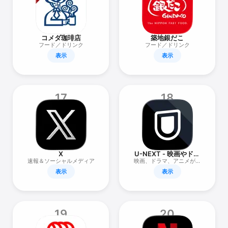
コメダ珈琲店
築地銀だこ
フード／ドリンク
フード／ドリンク
表示
表示
17
18
X
U-NEXT - 映画やドラ
マ、アニメなどの動画
速報＆ソーシャルメディア
映画、ドラマ、アニメが見
が見放題
放題。マンガも楽しめる！
表示
表示
19
20