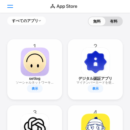
すべてのアプリ
無料
有料
Today
ゲーム
1
2
アプリ
Arcade
検索
setlog
デジタル認証アプリ
ソーシャルネットワーキン
マイナンバーカードを使っ
グ
た本人の確認を行うアプリ
表示
表示
プラットフォーム
iPhone
iPad
3
4
Mac
Vision