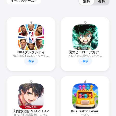
すべてのゲーム
無料
有料
1
2
NBAダンクシティ
僕のヒーローアカデミ
アUNITED SURVIVAL
NBA公式！3v3ストリートバ
ヒロアカの新作スマホゲー
スケゲーム
ムが来た！
表示
表示
3
4
幻想水滸伝 STAR LEAP
Bus Traffic Fever!
RPG「幻想水滸伝」シリー
パズル