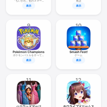
「ちいかわ」初のスマート
単語
フォン向けアプリ
表示
表示
9
10
Pokémon Champions
Smash Fest!
ポケモンバトルをすべての
ゲーム
人へ
表示
表示
11
12
ハリウッドマージ
ホロライブドリームス