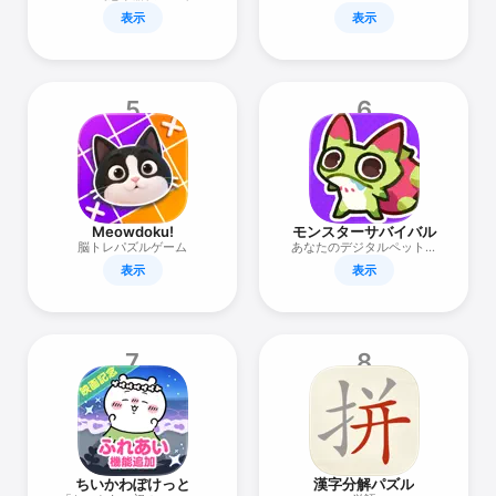
ズ最新作！ドット絵で描く
表示
表示
群像劇！
5
6
Meowdoku!
モンスターサバイバル
脳トレパズルゲーム
あなたのデジタルペットの
楽園！
表示
表示
7
8
ちいかわぽけっと
漢字分解パズル