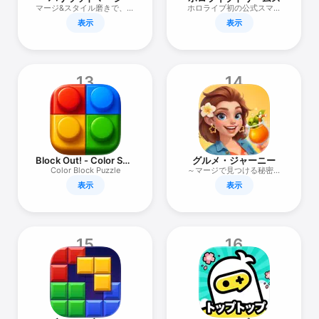
マージ&スタイル磨きで、一
ホロライブ初の公式スマホ
気にスターへ！
ゲーム
表示
表示
13
14
Block Out! - Color Sort
グルメ・ジャーニー
Puzzle
Color Block Puzzle
～マージで見つける秘密の
レシピ～
表示
表示
15
16