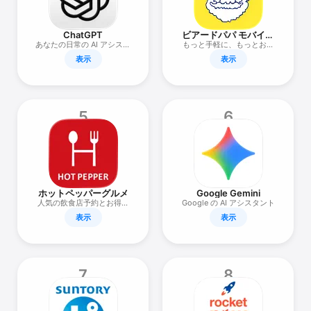
Watch
TV
ChatGPT
ビアードパパ モバイル
アプリ
あなたの日常の AI アシスタ
もっと手軽に、もっとお得
ント
に、ビアードパパのモバイ
表示
表示
ルアプリ。
5
6
ホットペッパーグルメ
Google Gemini
人気の飲食店予約とお得な
Google の AI アシスタント
クーポン検索
表示
表示
7
8