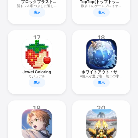
ブロックブラスト
TopTop(トップトップ):
(Block Blast)
サクッと遊んで、パッ
脳トレ＆暇つぶしに適した
数多くのゲームプレイヤー
と友達
ブロックパズルゲームです
に選ばれています
表示
表示
17
18
Jewel Coloring
ホワイトアウト・サバ
イバル
カジュアル
4億人が遊ぶ唯一無二の氷雪
スマホゲーム
表示
表示
19
20