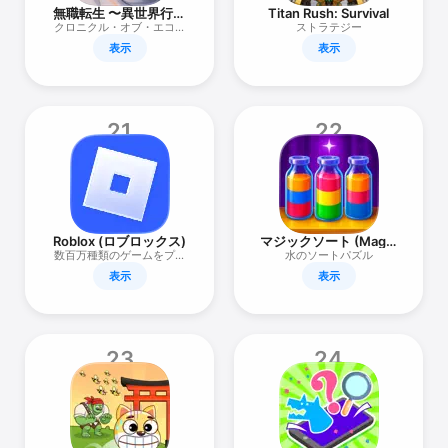
無職転生 〜異世界行っ
Titan Rush: Survival
たら本気だす〜 【クロ
クロニクル・オブ・エコー
ストラテジー
エコ】
ズ
表示
表示
21
22
Roblox (ロブロックス)
マジックソート (Magic
Sort!)
数百万種類のゲームをプレ
水のソートパズル
イしよう
表示
表示
23
24