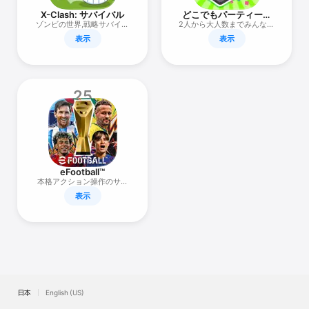
X-Clash: サバイバル
どこでもパーティーゲ
ーム「どこパ」：ワー
ゾンビの世界,戦略サバイバ
2人から大人数までみんなで
ドウルフオンライン
ルゲーム
遊べるボードゲーム
表示
表示
25
eFootball™
本格アクション操作のサッ
カー！ 最高のサッカーゲー
表示
ムを体験！
日本
English (US)