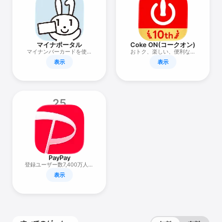
マイナポータル
Coke ON(コークオン)
マイナンバーカードを使っ
おトク、楽しい、便利なコ
て各種サービスが利用でき
カ・コーラ公式アプリ
表示
表示
ます
25
PayPay
登録ユーザー数7,400万人の
スマホ決済アプリ
表示