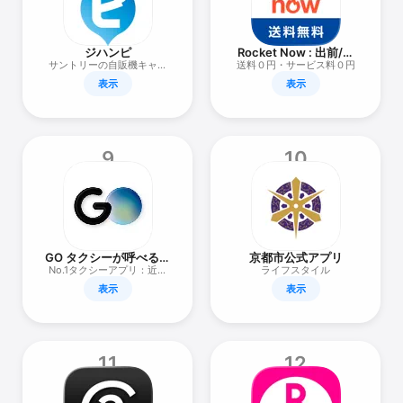
ジハンピ
Rocket Now : 出前/フ
ードデリバリー
サントリーの自販機キャッ
送料０円・サービス料０円
シュレスアプリ
表示
表示
9
10
GO タクシーが呼べるア
京都市公式アプリ
プリ - AI予約・配車・
No.1タクシーアプリ：近く
ライフスタイル
迎車・決済
のTAXIが呼べる
表示
表示
11
12